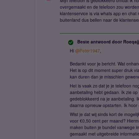
Mijn telefoon is geblokkeerd omdat ik
overgemaakt en de telefoon zou worden
klantenservice is via whats app en chat n
buitenland dus bellen naar de klantenser
Beste antwoord door
Roeqaj
Hi ​
@Peter1947
,
Bedankt voor je bericht. Wat onhand
Het is op dit moment super druk v
kan duren dan je misschien gewen
Het is vaak zo dat je je telefoon 
aanbetaling hebt gedaan. Ik zie op 
gedeblokkeerd na je aanbetaling. I
daarna opnieuw opstarten. Ik hoor g
Wist je dat wij sinds kort de moge
voor €0,50 cent per maand? Hierm
maken buiten je bundel vanwege in
gemaakt met uitgebreide informatie