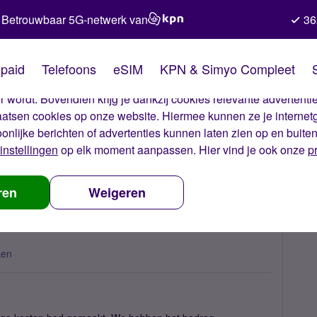
Betrouwbaar 5G-netwerk van
36
kies van Simyo
paid
Telefoons
eSIM
KPN & Simyo Compleet
okies op onze website. Met deze cookies zorgen wij ervoor dat j
 wordt. Bovendien krijg je dankzij cookies relevante advertentie
laatsen cookies op onze website. Hiermee kunnen ze je internet
oonlijke berichten of advertenties kunnen laten zien op en buite
instellingen
op elk moment aanpassen. Hier vind je ook onze
p
ren
Weigeren
ken