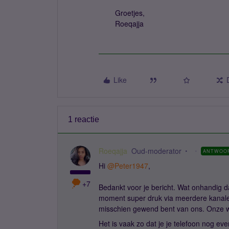
Groetjes,
Roeqajja
Like
1 reactie
Roeqajja
Oud-moderator
ANTWOO
Hi ​
@Peter1947
,
+7
Bedankt voor je bericht. Wat onhandig dat
moment super druk via meerdere kanale
misschien gewend bent van ons. Onze 
Het is vaak zo dat je je telefoon nog e