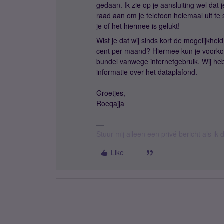
gedaan. Ik zie op je aansluiting wel dat
raad aan om je telefoon helemaal uit te
je of het hiermee is gelukt!
Wist je dat wij sinds kort de mogelijkh
cent per maand? Hiermee kun je voorko
bundel vanwege internetgebruik. Wij h
informatie over het dataplafond.
Groetjes,
Roeqajja
Stuur mij alleen een privé bericht als i
Like