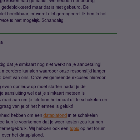
 hoge kosten had gemaakt. We hebben het bedrag
 gedeblokkeerd maar dat is niet gebeurd. De
iet bereikbaar, er wordt niet gereageerd. Ik ben in het
vice is niet mogelijk. Schandalig
ja
ig dat je simkaart nog niet werkt na je aanbetaling!
ia meerdere kanalen waardoor onze responstijd langer
d bent van ons. Onze welgemeende excuses hiervoor.
nog even opnieuw op moet starten nadat je de
je aansluiting wel dat je simkaart meteen is
k raad aan om je telefoon helemaal uit te schakelen en
raag van je of het hiermee is gelukt!
lijkheid hebben om een
dataplafond
in te schakelen
ee kun je voorkomen dat je weer kosten zou kunnen
ternetgebruik. Wij hebben ook een
topic
op het forum
 over het dataplafond.