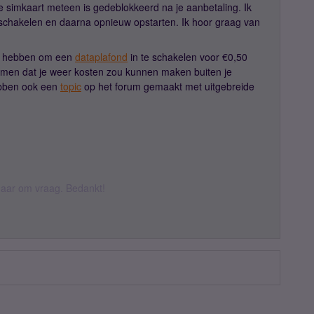
 je simkaart meteen is gedeblokkeerd na je aanbetaling. Ik
 schakelen en daarna opnieuw opstarten. Ik hoor graag van
eid hebben om een
dataplafond
in te schakelen voor €0,50
men dat je weer kosten zou kunnen maken buiten je
ebben ook een
topic
op het forum gemaakt met uitgebreide
k daar om vraag. Bedankt!