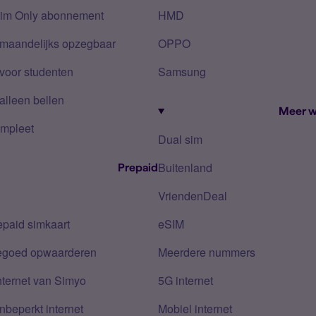
Sim Only abonnement
HMD
 maandelijks opzegbaar
OPPO
voor studenten
Samsung
alleen bellen
Meer w
mpleet
Dual sim
Buitenland
Prepaid
VriendenDeal
epaid simkaart
eSIM
tegoed opwaarderen
Meerdere nummers
nternet van Simyo
5G internet
nbeperkt internet
Mobiel internet