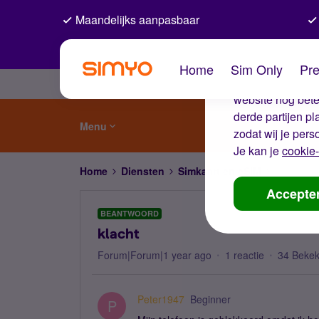
Maandelijks aanpasbaar
De coo
Home
Sim Only
Pre
Wij gebruiken co
website nog beter
derde partijen p
Menu
zodat wij je pers
Je kan je
cookie-
Home
Diensten
Simkaart en eSIM
klacht
Accepte
BEANTWOORD
klacht
Forum|Forum|1 year ago
1 reactie
34 Beke
Peter1947
Beginner
P