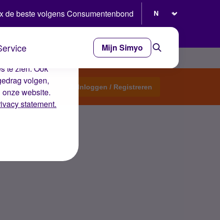
Selecteer taal
x de beste volgens Consumentenbond
Service
Mijn Simyo
e ervaring op de
s te zien. Ook
gedrag volgen,
Start een topic
Inloggen / Registreren
n onze website.
rivacy statement.