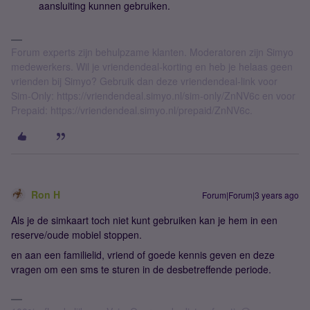
aansluiting kunnen gebruiken.
Forum experts zijn behulpzame klanten. Moderatoren zijn Simyo
medewerkers. Wil je vriendendeal-korting en heb je helaas geen
vrienden bij Simyo? Gebruik dan deze vriendendeal-link voor
Sim-Only: https://vriendendeal.simyo.nl/sim-only/ZnNV6c en voor
Prepaid: https://vriendendeal.simyo.nl/prepaid/ZnNV6c.
Ron H
Forum|Forum|3 years ago
Als je de simkaart toch niet kunt gebruiken kan je hem in een
reserve/oude mobiel stoppen.
en aan een familielid, vriend of goede kennis geven en deze
vragen om een sms te sturen in de desbetreffende periode.