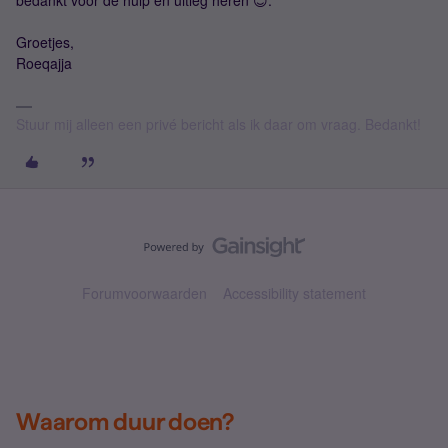
bedankt voor de hulp en uitleg heren 😊.
Groetjes,
Roeqajja
Stuur mij alleen een privé bericht als ik daar om vraag. Bedankt!
Forumvoorwaarden
Accessibility statement
Waarom duur doen?