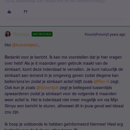
100% afhankelijk van VoiceOver en de dicteerfunctie😉
Roeqajja
Forum|Forum|3 years ago
ANTWOORD
Hoi
@koenbetjes1
,
Bedankt voor je bericht. Ik kan me voorstellen dat je hier vragen
over hebt! Als je 6 maanden geen gebruik maakt van de
simkaart, komt deze inderdaad te vervallen. Je kunt natuurlijk de
simkaart aan iemand in je omgeving geven zodat diegene kan
bellen/sms’en zodat je simkaart actief blijft zoals
@Ron H
zegt.
Ook kun je zoals
@Groentjuh
zegt je beltegoed tussentijds
opwaarderen zodat je simkaart voor de volgende 6 maanden
weer actief is. Het is inderdaad niet meer mogelijk om via Mijn
Simyo een bericht te sturen, alhoewel dit in jouw geval wel ideaal
zou zijn.
Ik hoop je voldoende te hebben geïnformeerd hiermee! Heel erg