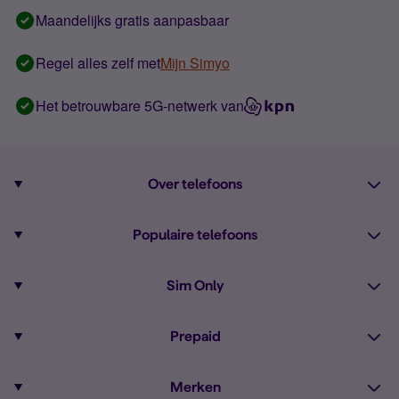
Maandelijks gratis aanpasbaar
Regel alles zelf met
Mijn Simyo
Het betrouwbare 5G-netwerk van
Over telefoons
Abonnement met telefoon
Populaire telefoons
Informatie over telefoons
Pixel 10
Sim Only
Alle telefoons
Pixel 9a
Sim Only
Prepaid
iPhone 16
Sim Only internet
Prepaid
iPhone 16e
Merken
Onbeperkt bellen