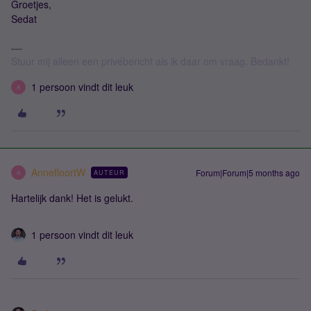
Groetjes,
Sedat
Stuur mij alleen een privébericht als ik daar om vraag. Bedankt!
1 persoon vindt dit leuk
A
AnnefloortW
Forum|Forum|5 months ago
AUTEUR
A
Hartelijk dank! Het is gelukt.
1 persoon vindt dit leuk