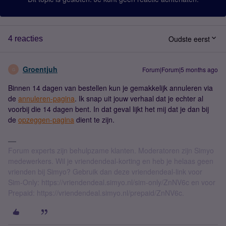
Oudste eerst
4 reacties
Groentjuh
Forum|Forum|5 months ago
G
Binnen 14 dagen van bestellen kun je gemakkelijk annuleren via
de
annuleren-pagina
. Ik snap uit jouw verhaal dat je echter al
voorbij die 14 dagen bent. In dat geval lijkt het mij dat je dan bij
de
opzeggen-pagina
dient te zijn.
Forum experts zijn behulpzame klanten. Moderatoren zijn Simyo
medewerkers. Wil je vriendendeal-korting en heb je helaas geen
vrienden bij Simyo? Gebruik dan deze vriendendeal-link voor
Sim-Only: https://vriendendeal.simyo.nl/sim-only/ZnNV6c en voor
Prepaid: https://vriendendeal.simyo.nl/prepaid/ZnNV6c.