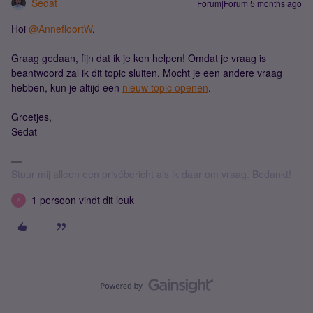
Sedat
Forum|Forum|5 months ago
Hoi ​
@AnnefloortW
,
Graag gedaan, fijn dat ik je kon helpen! Omdat je vraag is
beantwoord zal ik dit topic sluiten. Mocht je een andere vraag
hebben, kun je altijd een
nieuw topic openen
.
Groetjes,
Sedat
Stuur mij alleen een privébericht als ik daar om vraag. Bedankt!
1 persoon vindt dit leuk
A