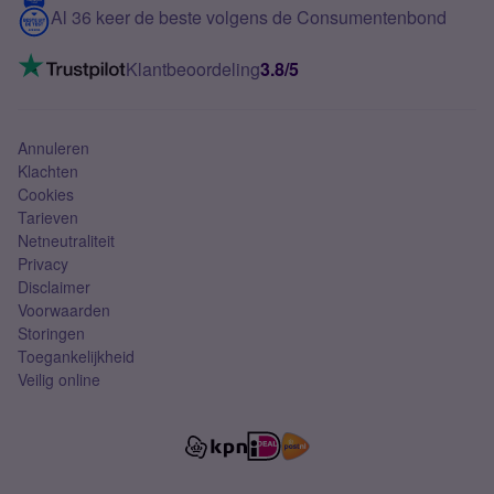
Contact
Al 36 keer de beste volgens de Consumentenbond
Mobiel internet
VoLTE 4G bellen
Klantbeoordeling
3.8/5
Mobiel abonnement
Simkaart
Annuleren
Klachten
Cookies
Tarieven
Netneutraliteit
Privacy
Disclaimer
Voorwaarden
Storingen
Toegankelijkheid
Veilig online