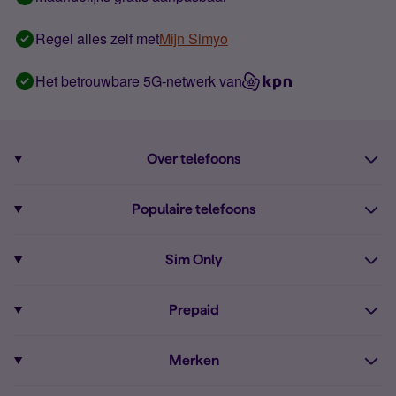
Regel alles zelf met
Mijn Simyo
Het betrouwbare 5G-netwerk van
Over telefoons
Abonnement met telefoon
Populaire telefoons
Informatie over telefoons
Pixel 10
Sim Only
Alle telefoons
Pixel 9a
Sim Only
Prepaid
iPhone 16
Sim Only internet
Prepaid
iPhone 16e
Merken
Onbeperkt bellen
Bestel Prepaid simkaart
iPhone 15
Apple