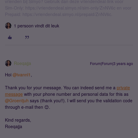
vrienden bij Simyo? Gebruik dan deze vriendendeal-link voor
Sim-Only: https://vriendendeal.simyo.nl/sim-only/ZnNV6c en voor
Prepaid: https://vriendendeal.simyo.nl/prepaid/ZnNV6c.
1 persoon vindt dit leuk
Roeqajja
Forum|Forum|3 years ago
Hoi
@ivannl1
,
Thank you for your message. You can indeed send me a
private
message
with your phone number and personal data for this as
@Groentjuh
says (thank you!!). I will send you the validation code
through e-mail then 😊.
Kind regards,
Roeqajja