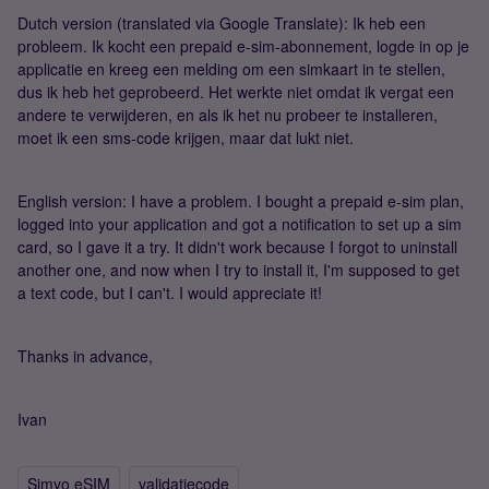
Dutch version (translated via Google Translate): Ik heb een
probleem. Ik kocht een prepaid e-sim-abonnement, logde in op je
applicatie en kreeg een melding om een ​​simkaart in te stellen,
dus ik heb het geprobeerd. Het werkte niet omdat ik vergat een
andere te verwijderen, en als ik het nu probeer te installeren,
moet ik een sms-code krijgen, maar dat lukt niet.
English version: I have a problem. I bought a prepaid e-sim plan,
logged into your application and got a notification to set up a sim
card, so I gave it a try. It didn't work because I forgot to uninstall
another one, and now when I try to install it, I'm supposed to get
a text code, but I can't. I would appreciate it!
Thanks in advance,
Ivan
Simyo eSIM
validatiecode