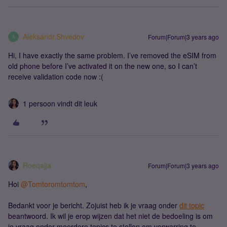
Aleksandr.Shvedov
Forum|Forum|3 years ago
A
Hi, I have exactly the same problem. I’ve removed the eSIM from
old phone before I’ve activated it on the new one, so I can’t
receive validation code now :(
1 persoon vindt dit leuk
Roeqajja
Forum|Forum|3 years ago
Hoi
@Tomtoromtomtom
,
Bedankt voor je bericht. Zojuist heb ik je vraag onder
dit topic
beantwoord. Ik wil je erop wijzen dat het niet de bedoeling is om
je vraag onder meerdere topics te stellen om verwarring te