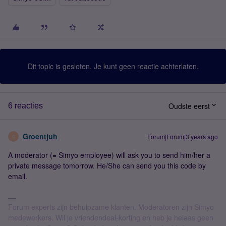
Dit topic is gesloten. Je kunt geen reactie achterlaten.
Oudste eerst
6 reacties
Groentjuh
Forum|Forum|3 years ago
G
A moderator (= Simyo employee) will ask you to send him/her a
private message tomorrow. He/She can send you this code by
email.
Forum experts zijn behulpzame klanten. Moderatoren zijn Simyo
medewerkers. Wil je vriendendeal-korting en heb je helaas geen