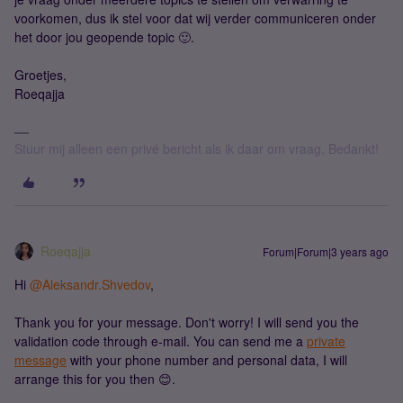
voorkomen, dus ik stel voor dat wij verder communiceren onder
het door jou geopende topic 🙂.
Groetjes,
Roeqajja
Stuur mij alleen een privé bericht als ik daar om vraag. Bedankt!
Roeqajja
Forum|Forum|3 years ago
Hi
@Aleksandr.Shvedov
,
Thank you for your message. Don't worry! I will send you the
validation code through e-mail. You can send me a
private
message
with your phone number and personal data, I will
arrange this for you then 😊.