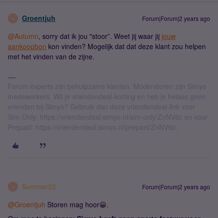
Groentjuh
Forum|Forum|2 years ago
G
@Autumn
, sorry dat ik jou "stoor”. Weet jij waar jij
jouw
aankoopbon
kon vinden? Mogelijk dat dat deze klant zou helpen
met het vinden van de zijne.
Forum experts zijn behulpzame klanten. Moderatoren zijn Simyo
medewerkers. Wil je vriendendeal-korting en heb je helaas geen
vrienden bij Simyo? Gebruik dan deze vriendendeal-link voor
Sim-Only: https://vriendendeal.simyo.nl/sim-only/ZnNV6c en voor
Prepaid: https://vriendendeal.simyo.nl/prepaid/ZnNV6c.
Summer22
Forum|Forum|2 years ago
S
@Groentjuh
Storen mag hoor😀.