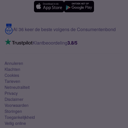
eSIM
Samsung A56
Over Simyo
Samsung
Meerdere nummers
Samsung S25 FE
Blog
5G internet
Contact
Al 36 keer de beste volgens de Consumentenbond
Mobiel internet
VoLTE 4G bellen
Klantbeoordeling
3.8/5
Mobiel abonnement
Simkaart
Annuleren
Klachten
Cookies
Tarieven
Netneutraliteit
Privacy
Disclaimer
Voorwaarden
Storingen
Toegankelijkheid
Veilig online