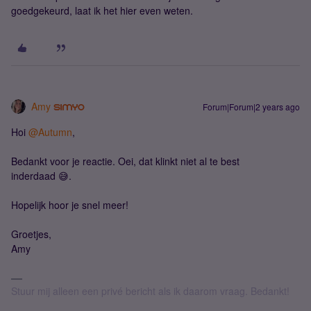
goedgekeurd, laat ik het hier even weten.
Amy
Forum|Forum|2 years ago
Hoi
@Autumn
,
Bedankt voor je reactie. Oei, dat klinkt niet al te best
inderdaad 😅.
Hopelijk hoor je snel meer!
Groetjes,
Amy
Stuur mij alleen een privé bericht als ik daarom vraag. Bedankt!