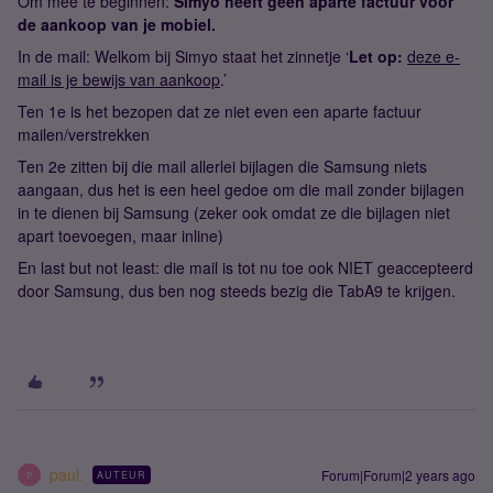
Om mee te beginnen:
Simyo heeft geen aparte factuur voor
de aankoop van je mobiel.
In de mail: Welkom bij Simyo staat het zinnetje ‘
Let op:
deze e-
mail is je bewijs van aankoop
.’
Ten 1e is het bezopen dat ze niet even een aparte factuur
mailen/verstrekken
Ten 2e zitten bij die mail allerlei bijlagen die Samsung niets
aangaan, dus het is een heel gedoe om die mail zonder bijlagen
in te dienen bij Samsung (zeker ook omdat ze die bijlagen niet
apart toevoegen, maar inline)
En last but not least: die mail is tot nu toe ook NIET geaccepteerd
door Samsung, dus ben nog steeds bezig die TabA9 te krijgen.
paul.
Forum|Forum|2 years ago
AUTEUR
P