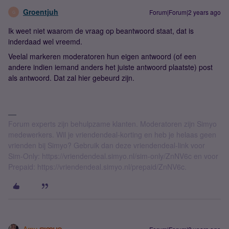
Groentjuh
Forum|Forum|2 years ago
G
Ik weet niet waarom de vraag op beantwoord staat, dat is
inderdaad wel vreemd.
Veelal markeren moderatoren hun eigen antwoord (of een
andere indien iemand anders het juiste antwoord plaatste) post
als antwoord. Dat zal hier gebeurd zijn.
Forum experts zijn behulpzame klanten. Moderatoren zijn Simyo
medewerkers. Wil je vriendendeal-korting en heb je helaas geen
vrienden bij Simyo? Gebruik dan deze vriendendeal-link voor
Sim-Only: https://vriendendeal.simyo.nl/sim-only/ZnNV6c en voor
Prepaid: https://vriendendeal.simyo.nl/prepaid/ZnNV6c.