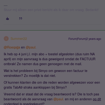
Stuur mij alleen een privé bericht als ik daar om vraag. Bedankt!
Summer22
Forum|Forum|2 years ago
S
@Roeqajja
en
@paul.
Ik heb op 4 juni j.l. mijn abo + toestel afgesloten (dus ruim NA
april) en mijn aanvraag is dus geweigerd omdat de FACTUUR
ontbrak! Ze namen dus geen genoegen met de mail.
Wat is het probleem bij Simyo om gewoon een factuur te
verstrekken? Zo moeilijk is dat niet.
Of kunnen klanten die om die reden worden afgewezen voor een
gratis TabA9 straks aankloppen bij Simyo?
Vreemd dat er staat dat de vraag beantwoord is? Die is toch pas
beantwoord als de aanvraag van
@paul.
en mij en anderen
op dit
onderdee
l is goedgekeurd?