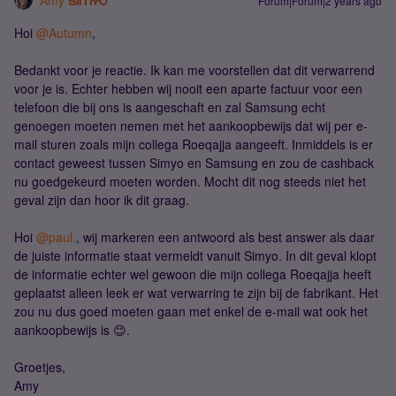
Amy
Forum|Forum|2 years ago
Hoi
@Autumn
,
Bedankt voor je reactie. Ik kan me voorstellen dat dit verwarrend
voor je is. Echter hebben wij nooit een aparte factuur voor een
telefoon die bij ons is aangeschaft en zal Samsung echt
genoegen moeten nemen met het aankoopbewijs dat wij per e-
mail sturen zoals mijn collega Roeqajja aangeeft. Inmiddels is er
contact geweest tussen Simyo en Samsung en zou de cashback
nu goedgekeurd moeten worden. Mocht dit nog steeds niet het
geval zijn dan hoor ik dit graag.
Hoi
@paul.
, wij markeren een antwoord als best answer als daar
de juiste informatie staat vermeldt vanuit Simyo. In dit geval klopt
de informatie echter wel gewoon die mijn collega Roeqajja heeft
geplaatst alleen leek er wat verwarring te zijn bij de fabrikant. Het
zou nu dus goed moeten gaan met enkel de e-mail wat ook het
aankoopbewijs is 😊.
Groetjes,
Amy