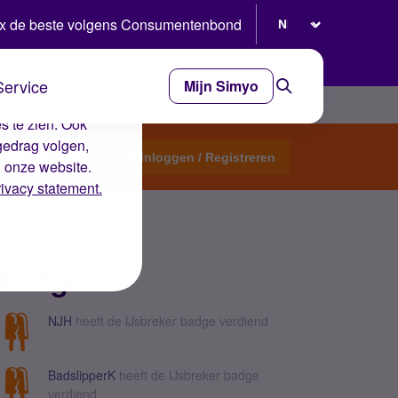
Selecteer taal
x de beste volgens Consumentenbond
Service
Mijn Simyo
e ervaring op de
s te zien. Ook
gedrag volgen,
Start een topic
Inloggen / Registreren
n onze website.
rivacy statement.
Badges
NJH
heeft de IJsbreker badge verdiend
BadslipperK
heeft de IJsbreker badge
verdiend