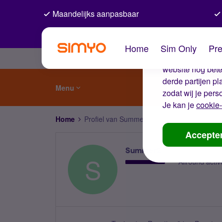
Maandelijks aanpasbaar
De coo
Home
Sim Only
Pre
Wij gebruiken co
website nog beter
derde partijen p
Menu
zodat wij je pers
Je kan je
cookie-
Home
Profiel van Summer2
Accepte
Summer2
S
Allround activ