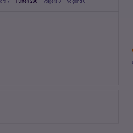
ord 7
Punten 260
Volgers
0
Volgend
0