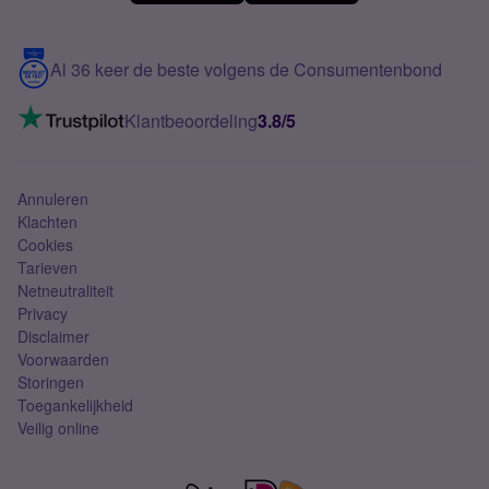
Meerdere nummers
Samsung S25 FE
Blog
5G internet
Contact
Al 36 keer de beste volgens de Consumentenbond
Mobiel internet
VoLTE 4G bellen
Klantbeoordeling
3.8/5
Mobiel abonnement
Simkaart
Annuleren
Klachten
Cookies
Tarieven
Netneutraliteit
Privacy
Disclaimer
Voorwaarden
Storingen
Toegankelijkheid
Veilig online