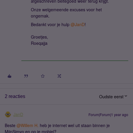
afgeschreven beltegoed weer terug krijgt.
Onze welgemeende excuses voor het
ongemak.
Bedankt voor je hulp ​
@JanD
!
Groetjes,
Roeqajja
Oudste eerst
2 reacties
JanD
Forum|Forum|1 year ago
Beste ​
@Willem H.
heb je internet wel uit staan binnen je
MijnSimyo en op je mobiel?