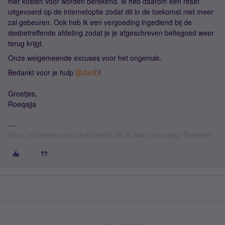
hier kosten voor worden berekend. Ik heb daarom een reset
uitgevoerd op de internetoptie zodat dit in de toekomst niet meer
zal gebeuren. Ook heb ik een vergoeding ingediend bij de
desbetreffende afdeling zodat je je afgeschreven beltegoed weer
terug krijgt.
Onze welgemeende excuses voor het ongemak.
Bedankt voor je hulp ​
@JanD
!
Groetjes,
Roeqajja
Stuur mij alleen een privé bericht als ik daar om vraag. Bedankt!