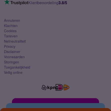
VoLTE 4G bellen
Klantbeoordeling
3.8/5
Mobiel abonnement
Simkaart
Annuleren
Klachten
Cookies
Tarieven
Netneutraliteit
Privacy
Disclaimer
Voorwaarden
Storingen
Toegankelijkheid
Veilig online