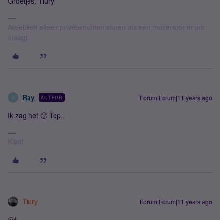
Groetjes, Tiury
Alsjeblieft alleen privéberichten sturen als een moderator er om
vraagt.
Ray
Forum|Forum|11 years ago
AUTEUR
R
Ik zag het 🙂 Top..
Klant
Tiury
Forum|Forum|11 years ago
🙂!