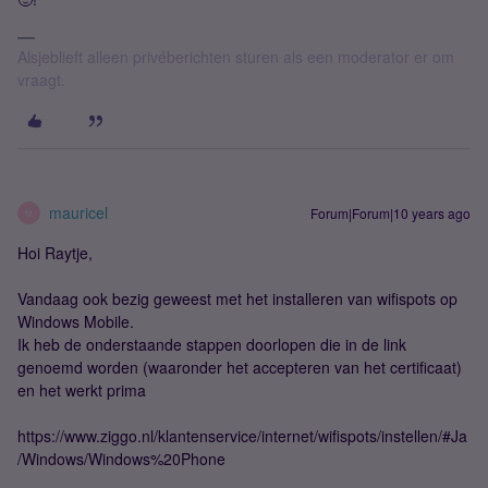
Alsjeblieft alleen privéberichten sturen als een moderator er om
vraagt.
mauricel
Forum|Forum|10 years ago
M
Hoi Raytje,
Vandaag ook bezig geweest met het installeren van wifispots op
Windows Mobile.
Ik heb de onderstaande stappen doorlopen die in de link
genoemd worden (waaronder het accepteren van het certificaat)
en het werkt prima
https://www.ziggo.nl/klantenservice/internet/wifispots/instellen/#Ja
/Windows/Windows%20Phone