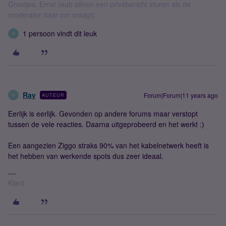
Groetjes, Ernst (aub alleen een privébericht sturen als de
moderator daar om vraagt)
1 persoon vindt dit leuk
R
Ray
Forum|Forum|11 years ago
AUTEUR
R
Eerlijk is eerlijk. Gevonden op andere forums maar verstopt
tussen de vele reacties. Daarna uitgeprobeerd en het werkt :)
Een aangezien Ziggo straks 90% van het kabelnetwerk heeft is
het hebben van werkende spots dus zeer ideaal.
Klant