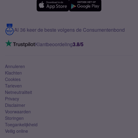
Samsung A56
Over Simyo
Samsung
Meerdere nummers
Samsung S25 FE
Blog
5G internet
Contact
Al 36 keer de beste volgens de Consumentenbond
Mobiel internet
VoLTE 4G bellen
Klantbeoordeling
3.8/5
Mobiel abonnement
Simkaart
Annuleren
Klachten
Cookies
Tarieven
Netneutraliteit
Privacy
Disclaimer
Voorwaarden
Storingen
Toegankelijkheid
Veilig online