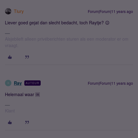
Tiury
Forum|Forum|11 years ago
Liever goed gejat dan slecht bedacht, toch Raytje? 😉
Alsjeblieft alleen privéberichten sturen als een moderator er om
vraagt.
Ray
Forum|Forum|11 years ago
AUTEUR
R
Helemaal waar 🆒
Klant