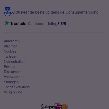
Samsung S25 FE
Blog
5G internet
Contact
Al 36 keer de beste volgens de Consumentenbond
Mobiel internet
VoLTE 4G bellen
Klantbeoordeling
3.8/5
Mobiel abonnement
Simkaart
Annuleren
Klachten
Cookies
Tarieven
Netneutraliteit
Privacy
Disclaimer
Voorwaarden
Storingen
Toegankelijkheid
Veilig online