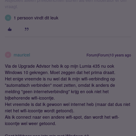
Alsjeblieft alleen privéberichten sturen als een moderator er om
vraagt.
1 persoon vindt dit leuk
R
mauricel
Forum|Forum|10 years ago
M
Via de Upgrade Advisor heb ik op mijn Lumia 435 nu ook
Windows 10 gekregen. Moet zeggen dat het prima draait.
Het enige vreemde is nu wel dat ik mijn wifi-verbinding op
"automatisch verbinden" moet zetten, omdat ik anders de
melding "geen internetverbinding" krijg en ook niet het
bijbehorende wifi-icoontje.
Het vreemde is dat ik gewoon wel internet heb (maar dat dus niet
niet het wifi-icoontje wordt getoond).
Als ik connect naar een andere wifi-spot, dan wordt het wifi-
icoontje wel weer getoond.