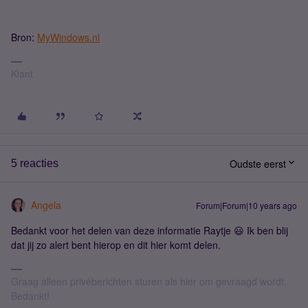
Bron:
MyWindows.nl
Klant
Oudste eerst
5 reacties
Angela
Forum|Forum|10 years ago
Bedankt voor het delen van deze informatie Raytje 😃 Ik ben blij
dat jij zo alert bent hierop en dit hier komt delen.
Graag alleen privéberichten sturen als hier om gevraagd wordt.
Bedankt!