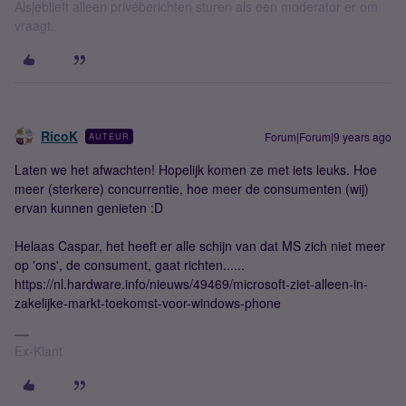
Alsjeblieft alleen privéberichten sturen als een moderator er om
vraagt.
RicoK
Forum|Forum|9 years ago
AUTEUR
Laten we het afwachten! Hopelijk komen ze met iets leuks. Hoe
meer (sterkere) concurrentie, hoe meer de consumenten (wij)
ervan kunnen genieten :D
Helaas Caspar, het heeft er alle schijn van dat MS zich niet meer
op 'ons', de consument, gaat richten......
https://nl.hardware.info/nieuws/49469/microsoft-ziet-alleen-in-
zakelijke-markt-toekomst-voor-windows-phone
Ex-Klant