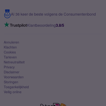
Meerdere nummers
Samsung S25 FE
Blog
5G internet
Contact
Al 36 keer de beste volgens de Consumentenbond
Mobiel internet
VoLTE 4G bellen
Klantbeoordeling
3.8/5
Mobiel abonnement
Simkaart
Annuleren
Klachten
Cookies
Tarieven
Netneutraliteit
Privacy
Disclaimer
Voorwaarden
Storingen
Toegankelijkheid
Veilig online