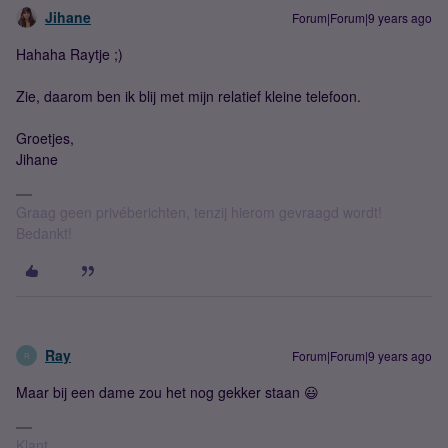
Jihane
Forum|Forum|9 years ago
Hahaha Raytje ;)
Zie, daarom ben ik blij met mijn relatief kleine telefoon.
Groetjes,
Jihane
Graag geen privéberichten, tenzij hierom gevraagd wordt!
Bedankt!
Ray
Forum|Forum|9 years ago
R
Maar bij een dame zou het nog gekker staan 😃
Klant