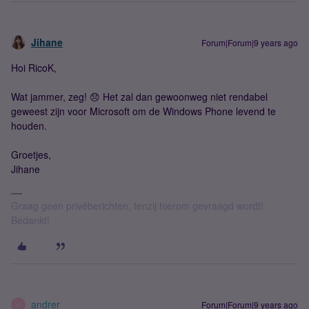
Jihane
Forum|Forum|9 years ago
Hoi RicoK,
Wat jammer, zeg! 😞 Het zal dan gewoonweg niet rendabel
geweest zijn voor Microsoft om de Windows Phone levend te
houden.
Groetjes,
Jihane
Graag geen privéberichten, tenzij hierom gevraagd wordt!
Bedankt!
andrer
Forum|Forum|9 years ago
A