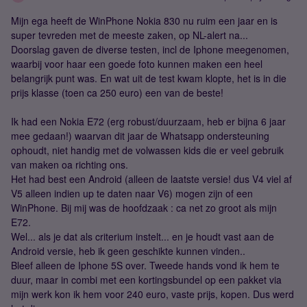
Mijn ega heeft de WinPhone Nokia 830 nu ruim een jaar en is
super tevreden met de meeste zaken, op NL-alert na...
Doorslag gaven de diverse testen, incl de Iphone meegenomen,
waarbij voor haar een goede foto kunnen maken een heel
belangrijk punt was. En wat uit de test kwam klopte, het is in die
prijs klasse (toen ca 250 euro) een van de beste!
Ik had een Nokia E72 (erg robust/duurzaam, heb er bijna 6 jaar
mee gedaan!) waarvan dit jaar de Whatsapp ondersteuning
ophoudt, niet handig met de volwassen kids die er veel gebruik
van maken oa richting ons.
Het had best een Android (alleen de laatste versie! dus V4 viel af
V5 alleen indien up te daten naar V6) mogen zijn of een
WinPhone. Bij mij was de hoofdzaak : ca net zo groot als mijn
E72.
Wel... als je dat als criterium instelt... en je houdt vast aan de
Android versie, heb ik geen geschikte kunnen vinden..
Bleef alleen de Iphone 5S over. Tweede hands vond ik hem te
duur, maar in combi met een kortingsbundel op een pakket via
mijn werk kon ik hem voor 240 euro, vaste prijs, kopen. Dus werd