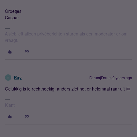
Groetjes,
Caspar
Alsjeblieft alleen privéberichten sturen als een moderator er om
vraagt.
Ray
Forum|Forum|9 years ago
R
Gelukkig is ie rechthoekig, anders ziet het er helemaal raar uit 🆒
Klant