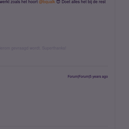
 werkt zoals het hoort
@bqualk
😇 Doet alles het bij de rest
 hierom gevraagd wordt. Superthanks!
Forum|Forum|5 years ago