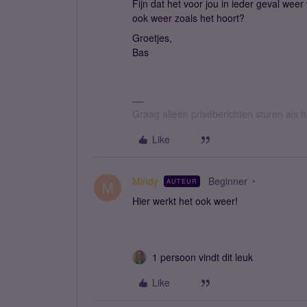
Fijn dat het voor jou in ieder geval weer
ook weer zoals het hoort?
Groetjes,
Bas
Graag alléén privéberichten sturen als
Like
Mindy
Beginner
AUTEUR
M
Hier werkt het ook weer!
1 persoon vindt dit leuk
Like