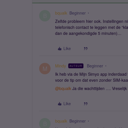
bqualk
Beginner
B
Zelfde probleem hier ook. Instellingen n
telefonisch contact te leggen met de “kla
dan de aangekondigde 5 minuten)…
Like
Mindy
Beginner
AUTEUR
M
Ik heb via de Mijn Simyo app inderdaa
voor de tip om dat even zonder SIM-kaa
@bqualk
Ja die wachttijden …. Vreselijk 
Like
bqualk
Beginner
B