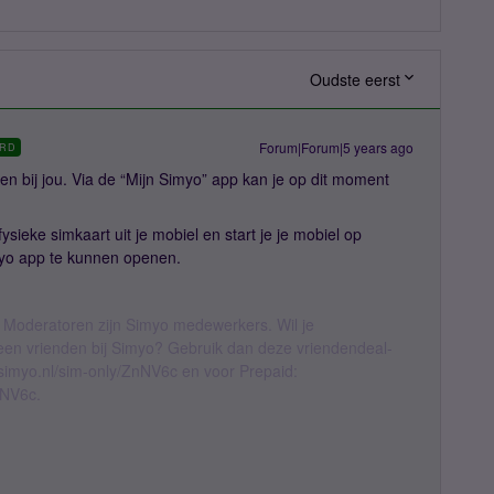
Oudste eerst
Forum|Forum|5 years ago
RD
leen bij jou. Via de “Mijn Simyo” app kan je op dit moment
fysieke simkaart uit je mobiel en start je je mobiel op
yo app te kunnen openen.
 Moderatoren zijn Simyo medewerkers. Wil je
geen vrienden bij Simyo? Gebruik dan deze vriendendeal-
l.simyo.nl/sim-only/ZnNV6c en voor Prepaid:
nNV6c.