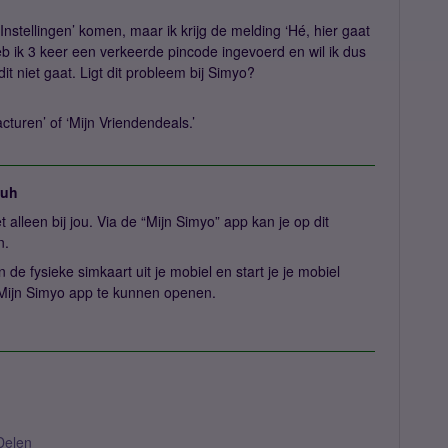
‘Instellingen’ komen, maar ik krijg de melding ‘Hé, hier gaat
eb ik 3 keer een verkeerde pincode ingevoerd en wil ik dus
dit niet gaat. Ligt dit probleem bij Simyo?
Facturen’ of ‘Mijn Vriendendeals.’
juh
t alleen bij jou. Via de “Mijn Simyo” app kan je op dit
n.
n de fysieke simkaart uit je mobiel en start je je mobiel
Mijn Simyo app te kunnen openen.
Delen