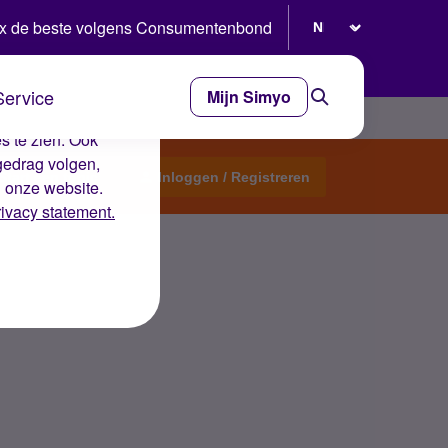
Selecteer taal
x de beste volgens Consumentenbond
Service
Mijn Simyo
e ervaring op de
s te zien. Ook
gedrag volgen,
Start een topic
Inloggen / Registreren
n onze website.
rivacy statement.