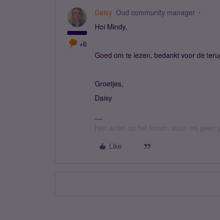
Daisy
Oud community manager
Hoi Mindy,
+6
Goed om te lezen, bedankt voor de teru
Groetjes,
Daisy
Niet actief op het forum, stuur mij geen 
Like