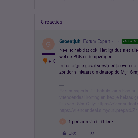
8 reacties
Groentjuh
Forum Expert
ANTWOO
G
Nee, ik heb dat ook. Het ligt dus niet al
wel de PUK-code opvragen.
+10
In het ergste geval verwijder je even de 
zonder simkaart om daarop de Mijn Sim
Forum experts zijn behulpzame klanten.
vriendendeal-korting en heb je helaas 
link voor Sim-Only: https://vriendendea
https://vriendendeal.simyo.nl/prepaid/Z
1 persoon vindt dit leuk
M
Like