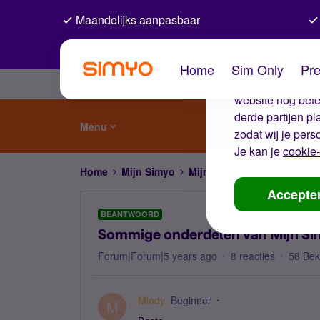
Maandelijks aanpasbaar
De coo
Home
Sim Only
Pre
Wij gebruiken co
website nog beter
derde partijen p
Menu
zodat wij je pers
Je kan je
cookie-
Home
Mijn Simyo
Mijn Simyo
Sommige onder
Accepte
BEANTWOORD
Sommige onderdelen van Mijn Sim
Forum|Forum|5 years ago
8 reacties
58 Be
Mindy
Beginner
M