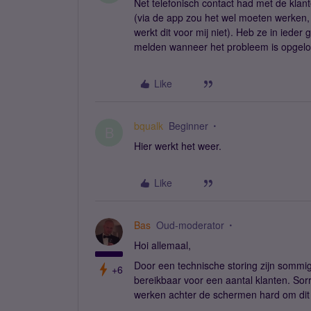
Net telefonisch contact had met de klan
(via de app zou het wel moeten werken, 
werkt dit voor mij niet). Heb ze in iede
melden wanneer het probleem is opgelo
Like
bqualk
Beginner
B
Hier werkt het weer.
Like
Bas
Oud-moderator
Hoi allemaal,
Door een technische storing zijn sommi
+6
bereikbaar voor een aantal klanten. Sor
werken achter de schermen hard om dit 