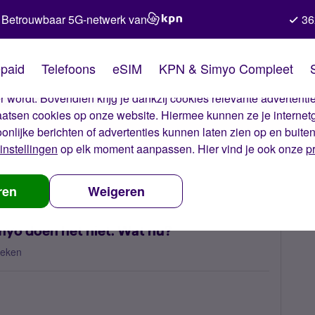
Betrouwbaar 5G-netwerk van
36
kies van Simyo
paid
Telefoons
eSIM
KPN & Simyo Compleet
okies op onze website. Met deze cookies zorgen wij ervoor dat j
 wordt. Bovendien krijg je dankzij cookies relevante advertentie
laatsen cookies op onze website. Hiermee kunnen ze je internet
oonlijke berichten of advertenties kunnen laten zien op en buite
instellingen
op elk moment aanpassen. Hier vind je ook onze
p
delen van Mijn Simyo doen het niet. Wat nu?
ren
Weigeren
yo doen het niet. Wat nu?
keken