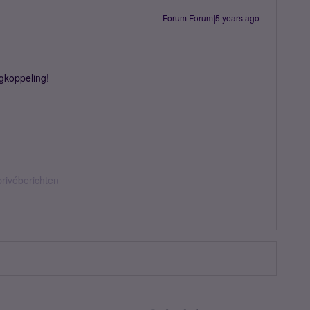
Forum|Forum|5 years ago
gkoppeling!
privéberichten