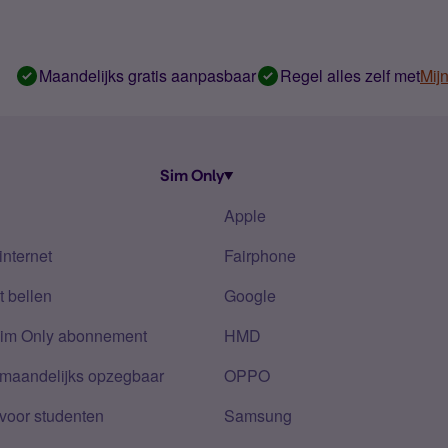
Maandelijks gratis aanpasbaar
Regel alles zelf met
Mij
Sim Only
Apple
internet
Fairphone
 bellen
Google
Sim Only abonnement
HMD
 maandelijks opzegbaar
OPPO
voor studenten
Samsung