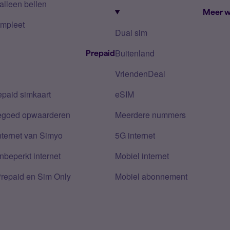
alleen bellen
Meer w
mpleet
Dual sim
Buitenland
Prepaid
VriendenDeal
epaid simkaart
eSIM
tegoed opwaarderen
Meerdere nummers
nternet van Simyo
5G internet
nbeperkt internet
Mobiel internet
Prepaid en Sim Only
Mobiel abonnement