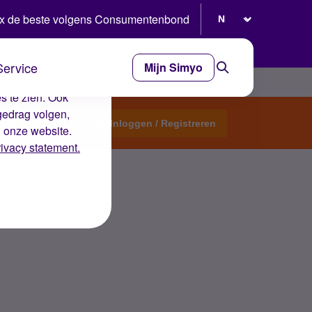
Selecteer taal
x de beste volgens Consumentenbond
Service
Mijn Simyo
e ervaring op de
s te zien. Ook
gedrag volgen,
Start een topic
Inloggen / Registreren
n onze website.
rivacy statement.