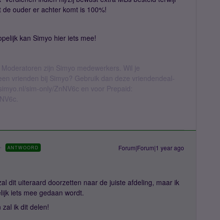
at de ouder er achter komt is 100%!
pelijk kan Simyo hier iets mee!
 Moderatoren zijn Simyo medewerkers. Wil je
geen vrienden bij Simyo? Gebruik dan deze vriendendeal-
l.simyo.nl/sim-only/ZnNV6c en voor Prepaid:
nNV6c.
Forum|Forum|1 year ago
ANTWOORD
al dit uiteraard doorzetten naar de juiste afdeling, maar ik
lijk iets mee gedaan wordt.
zal ik dit delen!