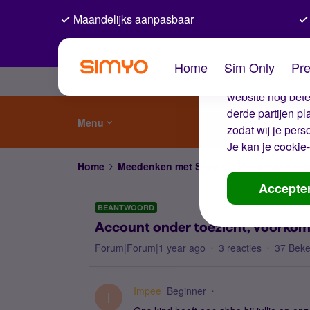
Maandelijks aanpasbaar
De coo
Home
Sim Only
Pre
Wij gebruiken co
website nog beter
derde partijen p
Menu
zodat wij je pers
Je kan je
cookie-
Home
Meedenken met Simyo
Meedenken me
Accepte
BEANTWOORD
Account onder toezicht, voorkom
Forum|Forum|1 year ago
3 reacties
37 Bek
Impee
Beginner
I