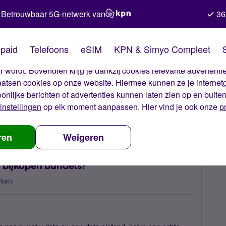
Betrouwbaar 5G-netwerk van
36
kies van Simyo
paid
Telefoons
eSIM
KPN & Simyo Compleet
okies op onze website. Met deze cookies zorgen wij ervoor dat j
 wordt. Bovendien krijg je dankzij cookies relevante advertentie
laatsen cookies op onze website. Hiermee kunnen ze je internet
oonlijke berichten of advertenties kunnen laten zien op en buite
instellingen
op elk moment aanpassen. Hier vind je ook onze
p
t Simyo
Account onder toezicht, voorkom bijkopen bundels?
ren
Weigeren
 bijkopen bundels?
eken