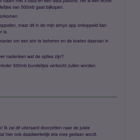
ze naam met x data en een data plafond. het is een echte
ndeltjes van 500mb gaat bijkopen.
voorkomen
koppelen, maar dit in de mijn simyo app onkoppeld kan
r is.
manier om een sim te beheren en de kosten daarvan in
ver nadenken wat de opties zijn?
er minder 500mb bundeltjes verkocht zullen worden.
 Ik zal dit uiteraard doorzetten naar de juiste
dat hier ook daadwerkelijk iets mee gedaan wordt.