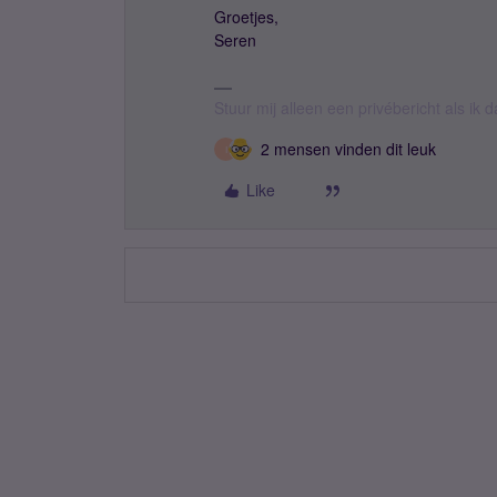
Groetjes,
Seren
Stuur mij alleen een privébericht als ik
2 mensen vinden dit leuk
I
Like