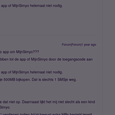
 app of MijnSimyo helemaal niet nodig.
Forum|Forum|1 year ago
myo app om MijnSimyo???
ebben tot de app of MijnSimyo door de toegangscode aan
 app of MijnSimyo helemaal niet nodig.
je 500MB bijkopen. Dat is slechts 1 SMSje weg.
dat niet op. Daarnaast lijkt het mij niet slecht als een kind
 Simyo.
” verdienen indien hij/zij bewust extra MBs besteld terwijl