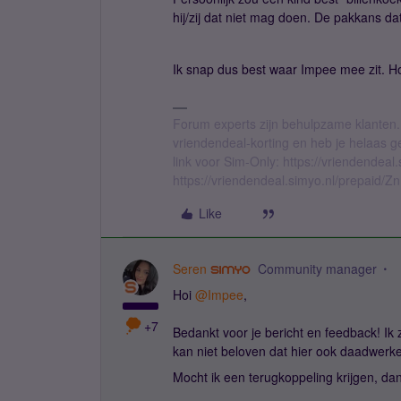
hij/zij dat niet mag doen. De pakkans d
Ik snap dus best waar Impee mee zit. Ho
Forum experts zijn behulpzame klanten.
vriendendeal-korting en heb je helaas 
link voor Sim-Only: https://vriendendea
https://vriendendeal.simyo.nl/prepaid/Z
Like
Seren
Community manager
Hoi ​
@Impee
,
+7
Bedankt voor je bericht en feedback! Ik z
kan niet beloven dat hier ook daadwerke
Mocht ik een terugkoppeling krijgen, dan 