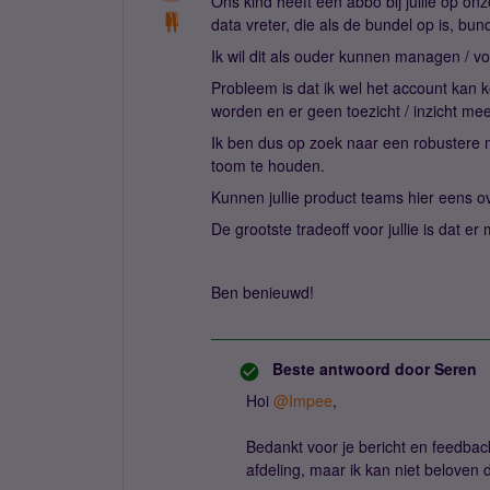
Ons kind heeft een abbo bij jullie op on
data vreter, die als de bundel op is, bu
Ik wil dit als ouder kunnen managen / 
Probleem is dat ik wel het account kan 
worden en er geen toezicht / inzicht mee
Ik ben dus op zoek naar een robustere 
toom te houden.
Kunnen jullie product teams hier eens o
De grootste tradeoff voor jullie is dat 
Ben benieuwd!
Beste antwoord door
Seren
Hoi ​
@Impee
,
Bedankt voor je bericht en feedback!
afdeling, maar ik kan niet beloven 