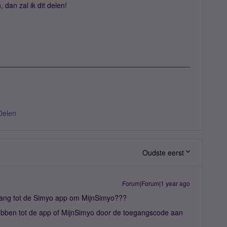
 dan zal ik dit delen!
Delen
Oudste eerst
Forum|Forum|1 year ago
gang tot de Simyo app om MijnSimyo???
ebben tot de app of MijnSimyo door de toegangscode aan