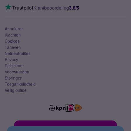
Mobiel internet
VoLTE 4G bellen
Klantbeoordeling
3.8/5
Mobiel abonnement
Simkaart
Annuleren
Klachten
Cookies
Tarieven
Netneutraliteit
Privacy
Disclaimer
Voorwaarden
Storingen
Toegankelijkheid
Veilig online