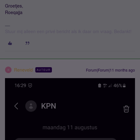
Groetjes,
Roeqajja
Stuur mij alleen een privé bericht als ik daar om vraag. Bedankt!
Reneveld
Forum|Forum|11 months ago
AUTEUR
R