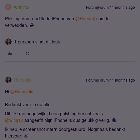
wimj12
Forum|Forum|11 months ago
W
Phising, daar durf ik de iPhone van ​
@Roeqajja
om te
verwedden. 😀
1 persoon vindt dit leuk
Roeqajja
Forum|Forum|11 months ago
Hi ​
@Reneveld
,
Bedankt voor je reactie.
Dit lijkt me ongetwijfeld een phishing bericht zoals ​
@wimj12
aangeeft! Mijn iPhone is dus gelukkig veilig. 😂
Ik heb je screenshot intern doorgestuurd. Nogmaals bedankt
hiervoor! 🙂