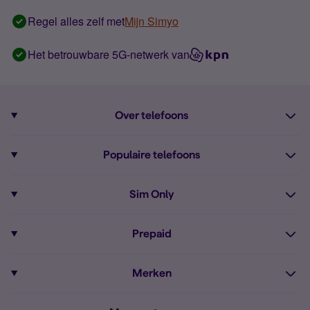
Regel alles zelf met
Mijn Simyo
Het betrouwbare 5G-netwerk van
Over telefoons
Abonnement met telefoon
Populaire telefoons
Informatie over telefoons
Pixel 10
Sim Only
Alle telefoons
Pixel 9a
Sim Only
Prepaid
iPhone 16
Sim Only internet
Prepaid
iPhone 16e
Merken
Onbeperkt bellen
Bestel Prepaid simkaart
iPhone 15
Apple
Zakelijk Sim Only abonnement