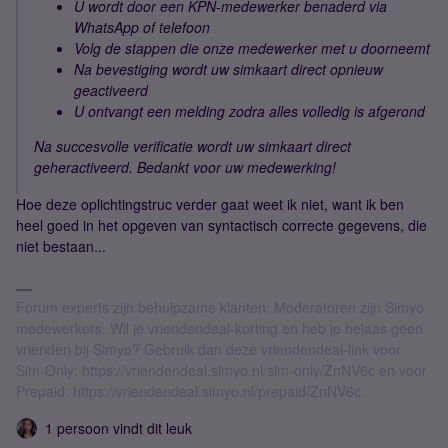
U wordt door een KPN-medewerker benaderd via
WhatsApp of telefoon
Volg de stappen die onze medewerker met u doorneemt
Na bevestiging wordt uw simkaart direct opnieuw
geactiveerd
U ontvangt een melding zodra alles volledig is afgerond
Na succesvolle verificatie wordt uw simkaart direct
geheractiveerd. Bedankt voor uw medewerking!
Hoe deze oplichtingstruc verder gaat weet ik niet, want ik ben
heel goed in het opgeven van syntactisch correcte gegevens, die
niet bestaan...
Forum experts zijn behulpzame klanten. Moderatoren zijn Simyo
medewerkers. Wil je vriendendeal-korting en heb je helaas geen
vrienden bij Simyo? Gebruik dan deze vriendendeal-link voor
Sim-Only: https://vriendendeal.simyo.nl/sim-only/ZnNV6c en voor
Prepaid: https://vriendendeal.simyo.nl/prepaid/ZnNV6c.
1 persoon vindt dit leuk