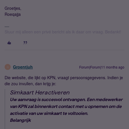
Groetjes,
Roeqajja
Stuur mij alleen een privé bericht als ik daar om vraag. Bedankt!
Groentjuh
Forum|Forum|11 months ago
G
Die website, die lijkt op KPN, vraagt persoonsgegevens. Indien je
die zou invullen, dan krijg je:
Simkaart Heractiveren
Uw aanvraag is succesvol ontvangen. Een medewerker
van KPN zal binnenkort contact met u opnemen om de
activatie van uw simkaart te voltooien.
Belangrijk