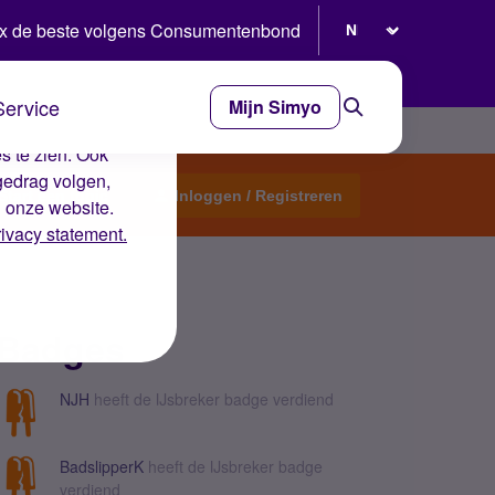
Selecteer taal
x de beste volgens Consumentenbond
Service
Mijn Simyo
e ervaring op de
s te zien. Ook
gedrag volgen,
Start een topic
Inloggen / Registreren
n onze website.
rivacy statement.
Badges
NJH
heeft de IJsbreker badge verdiend
BadslipperK
heeft de IJsbreker badge
verdiend