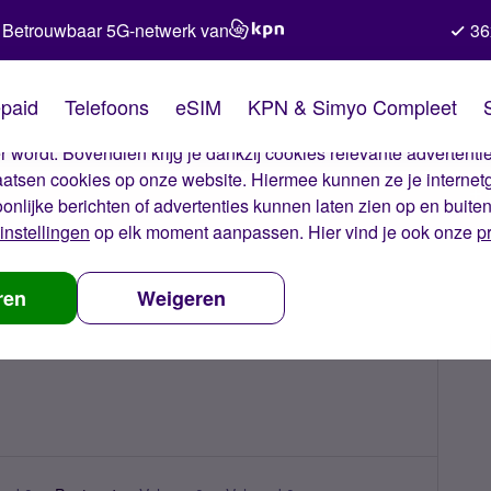
Betrouwbaar 5G-netwerk van
36
kies van Simyo
paid
Telefoons
eSIM
KPN & Simyo Compleet
okies op onze website. Met deze cookies zorgen wij ervoor dat j
 wordt. Bovendien krijg je dankzij cookies relevante advertentie
laatsen cookies op onze website. Hiermee kunnen ze je internet
oonlijke berichten of advertenties kunnen laten zien op en buite
instellingen
op elk moment aanpassen. Hier vind je ook onze
p
ren
Weigeren