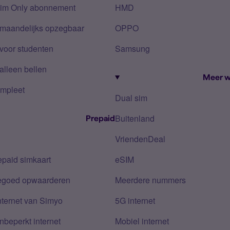
Sim Only abonnement
HMD
 maandelijks opzegbaar
OPPO
voor studenten
Samsung
alleen bellen
Meer w
mpleet
Dual sim
Buitenland
Prepaid
VriendenDeal
epaid simkaart
eSIM
tegoed opwaarderen
Meerdere nummers
nternet van Simyo
5G internet
nbeperkt internet
Mobiel internet