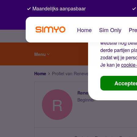
Maandelijks aanpasbaar
De coo
Home
Sim Only
Pre
Wij gebruiken co
website nog beter
derde partijen p
Menu
zodat wij je pers
Je kan je
cookie-
Home
Profiel van Reneveld
Accepte
Reneveld
R
Beginner