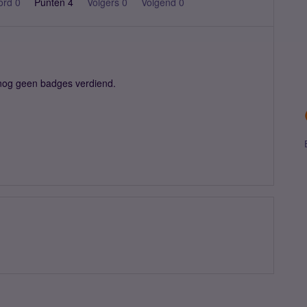
ord 0
Punten 4
Volgers
0
Volgend
0
nog geen badges verdiend.