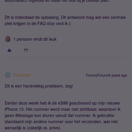
automatisch ingevuld en staat het ook bij je cellular plan.
Dit is inderdaad de oplossing. Dit antwoord mag wel een centrale
plek krijgen in de FAQ ofzo vind ik (:
1 persoon vindt dit leuk
DeSelder
Forum|Forum|4 years ago
D
Dit is een hardnekkig probleem, zeg!
Eerder deze week heb ik de eSIM geactiveerd op mijn nieuwe
iPhone 13. Het nummer werd maar niet zichtbaar, waardoor ik
geen iMessage kon sturen vanuit dat nummer. Ik gebruikte
standaard mijn andere nummer voor het verzenden, wat niet
wenselijk is (zakelijk vs. prive).