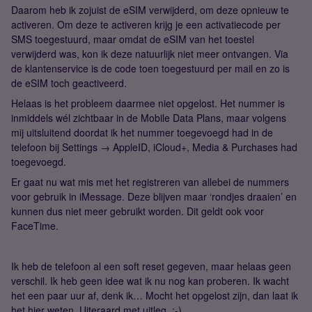
Daarom heb ik zojuist de eSIM verwijderd, om deze opnieuw te
activeren. Om deze te activeren krijg je een activatiecode per
SMS toegestuurd, maar omdat de eSIM van het toestel
verwijderd was, kon ik deze natuurlijk niet meer ontvangen. Via
de klantenservice is de code toen toegestuurd per mail en zo is
de eSIM toch geactiveerd.
Helaas is het probleem daarmee niet opgelost. Het nummer is
inmiddels wél zichtbaar in de Mobile Data Plans, maar volgens
mij uitsluitend doordat ik het nummer toegevoegd had in de
telefoon bij Settings → AppleID, iCloud+, Media & Purchases had
toegevoegd.
Er gaat nu wat mis met het registreren van allebei de nummers
voor gebruik in iMessage. Deze blijven maar ‘rondjes draaien’ en
kunnen dus niet meer gebruikt worden. Dit geldt ook voor
FaceTime.
Ik heb de telefoon al een soft reset gegeven, maar helaas geen
verschil. Ik heb geen idee wat ik nu nog kan proberen. Ik wacht
het een paar uur af, denk ik… Mocht het opgelost zijn, dan laat ik
het hier weten. Uiteraard met uitleg. :-)