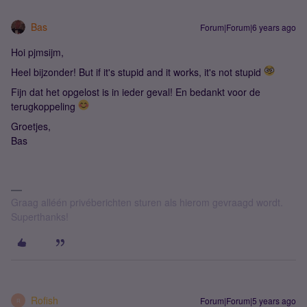
Bas
Forum|Forum|6 years ago
Hoi pjmsijm,
Heel bijzonder! But if it's stupid and it works, it's not stupid
Fijn dat het opgelost is in ieder geval! En bedankt voor de
terugkoppeling
Groetjes,
Bas
Graag alléén privéberichten sturen als hierom gevraagd wordt.
Superthanks!
Rofish
Forum|Forum|5 years ago
R