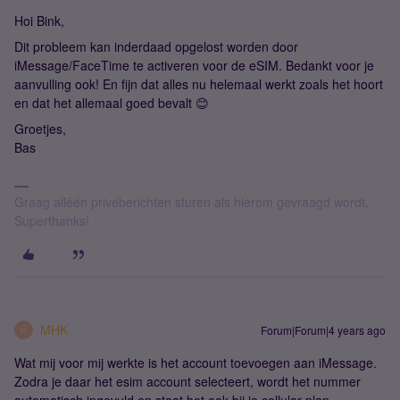
Hoi Bink,
Dit probleem kan inderdaad opgelost worden door
iMessage/FaceTime te activeren voor de eSIM. Bedankt voor je
aanvulling ook! En fijn dat alles nu helemaal werkt zoals het hoort
en dat het allemaal goed bevalt 😊
Groetjes,
Bas
Graag alléén privéberichten sturen als hierom gevraagd wordt.
Superthanks!
MHK
Forum|Forum|4 years ago
M
Wat mij voor mij werkte is het account toevoegen aan iMessage.
Zodra je daar het esim account selecteert, wordt het nummer