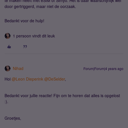
te maken heeft met eSIM of Simyo. Het is daar waarschijnlijk wel
door gertriggerd, maar niet de oorzaak.
Bedankt voor de hulp!
1 persoon vindt dit leuk
Nihad
Forum|Forum|4 years ago
Hoi
@Leon Dieperink
@DeSelder
,
Bedankt voor jullie reactie! Fijn om te horen dat alles is opgelost
:).
Groetjes,