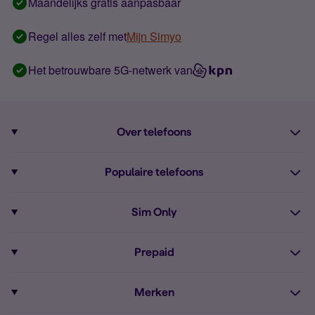
Maandelijks gratis aanpasbaar
Regel alles zelf met
Mijn Simyo
Het betrouwbare 5G-netwerk van
Over telefoons
Abonnement met telefoon
Populaire telefoons
Informatie over telefoons
Pixel 10
Sim Only
Alle telefoons
Pixel 9a
Sim Only
Prepaid
iPhone 16
Sim Only internet
Prepaid
iPhone 16e
Merken
Onbeperkt bellen
Bestel Prepaid simkaart
iPhone 15