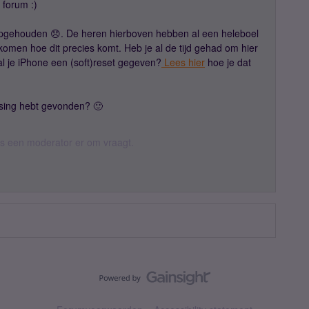
 forum :)
opgehouden 😞. De heren hierboven hebben al een heleboel
komen hoe dit precies komt. Heb je al de tijd gehad om hier
 al je iPhone een (soft)reset gegeven?
Lees hier
hoe je dat
ssing hebt gevonden? 🙂
 als een moderator er om vraagt.