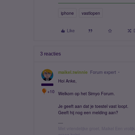
iphone
vastlopen
Like
3 reacties
maikel.twinnie
Forum expert
Hoi Anke,
+10
Welkom op het Simyo Forum.
Je geeft aan dat je toestel vast loopt.
Geeft hij nog een melding aan?
Met vriendelijke groet, Maikel Een vroli
graag helpt.