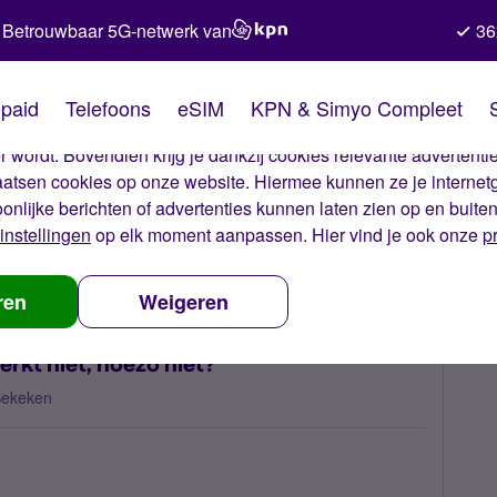
Betrouwbaar 5G-netwerk van
36
kies van Simyo
paid
Telefoons
eSIM
KPN & Simyo Compleet
okies op onze website. Met deze cookies zorgen wij ervoor dat j
 wordt. Bovendien krijg je dankzij cookies relevante advertentie
laatsen cookies op onze website. Hiermee kunnen ze je internet
oonlijke berichten of advertenties kunnen laten zien op en buite
instellingen
op elk moment aanpassen. Hier vind je ook onze
p
 mijn oude iPhone werkt niet, hoezo niet?
ren
Weigeren
rkt niet, hoezo niet?
Bekeken