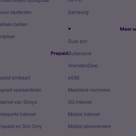
voor studenten
Samsung
alleen bellen
Meer w
mpleet
Dual sim
Buitenland
Prepaid
VriendenDeal
epaid simkaart
eSIM
tegoed opwaarderen
Meerdere nummers
nternet van Simyo
5G internet
nbeperkt internet
Mobiel internet
Prepaid en Sim Only
Mobiel abonnement