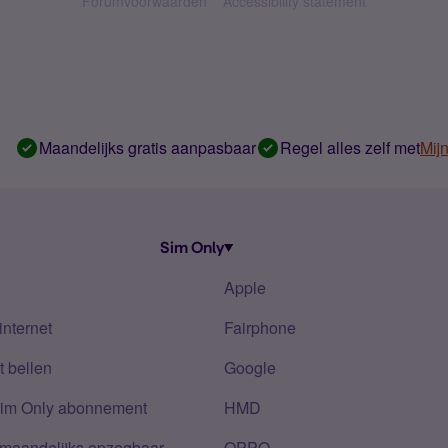
Forumvoorwaarden
Accessibility statement
Maandelijks gratis aanpasbaar
Regel alles zelf met
Mij
Sim Only
Apple
internet
Fairphone
 bellen
Google
Sim Only abonnement
HMD
 maandelijks opzegbaar
OPPO