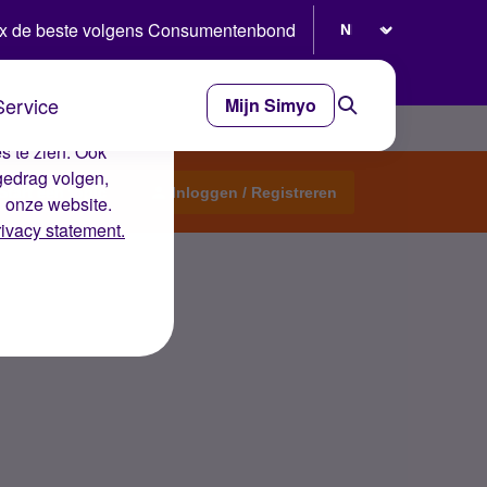
Selecteer taal
x de beste volgens Consumentenbond
Service
Mijn Simyo
e ervaring op de
s te zien. Ook
gedrag volgen,
Start een topic
Inloggen / Registreren
n onze website.
rivacy statement.