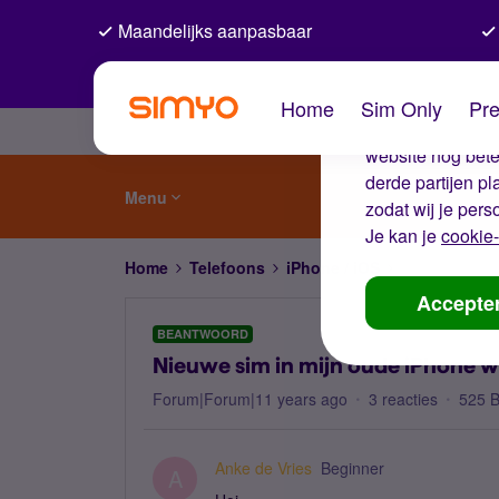
Maandelijks aanpasbaar
De coo
Home
Sim Only
Pre
Wij gebruiken co
website nog beter
derde partijen p
Menu
zodat wij je pers
Je kan je
cookie-
Home
Telefoons
iPhone / iOS
Nieuwe sim in
Accepte
BEANTWOORD
Nieuwe sim in mijn oude iPhone we
Forum|Forum|11 years ago
3 reacties
525 
Anke de Vries
Beginner
A