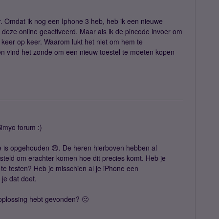
r. Omdat ik nog een Iphone 3 heb, heb ik een nieuwe
deze online geactiveerd. Maar als ik de pincode invoer om
t keer op keer. Waarom lukt het niet om hem te
 en vind het zonde om een nieuw toestel te moeten kopen
Simyo forum :)
e is opgehouden 😞. De heren hierboven hebben al
steld om erachter komen hoe dit precies komt. Heb je
t te testen? Heb je misschien al je iPhone een
je dat doet.
 oplossing hebt gevonden? 🙂