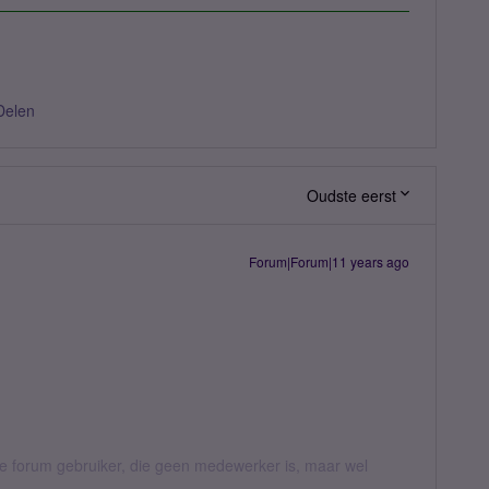
Delen
Oudste eerst
Forum|Forum|11 years ago
jke forum gebruiker, die geen medewerker is, maar wel