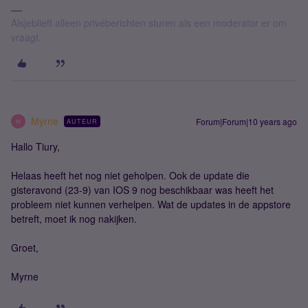
Alsjeblieft alleen privéberichten sturen als een moderator er om
vraagt.
Myrne
Forum|Forum|10 years ago
AUTEUR
M
Hallo Tiury,
Helaas heeft het nog niet geholpen. Ook de update die
gisteravond (23-9) van IOS 9 nog beschikbaar was heeft het
probleem niet kunnen verhelpen. Wat de updates in de appstore
betreft, moet ik nog nakijken.
Groet,
Myrne