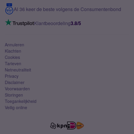
5G internet
Contact
Al 36 keer de beste volgens de Consumentenbond
Mobiel internet
VoLTE 4G bellen
Klantbeoordeling
3.8/5
Mobiel abonnement
Simkaart
Annuleren
Klachten
Cookies
Tarieven
Netneutraliteit
Privacy
Disclaimer
Voorwaarden
Storingen
Toegankelijkheid
Veilig online