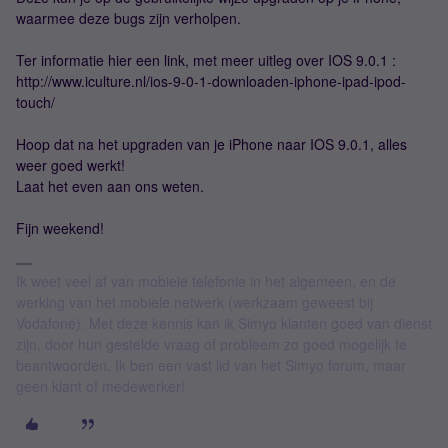
waarmee deze bugs zijn verholpen.
Ter informatie hier een link, met meer uitleg over IOS 9.0.1 :
http://www.iculture.nl/ios-9-0-1-downloaden-iphone-ipad-ipod-
touch/
Hoop dat na het upgraden van je iPhone naar IOS 9.0.1, alles
weer goed werkt!
Laat het even aan ons weten.
Fijn weekend!
Ik weet veel af van mobiele telefonie in het algemeen, en de
werking van het mobiele netwerk (werkzaam geweest bij
Vodafone). Met deze kennis kan ik Simyo klanten goed van dienst
zijn, door hun gestelde vraag of probleem zo goed mogelijk te
beantwoorden. Ik ben een vast lid van het Simyo forum, maar
geen klant of medewerker!