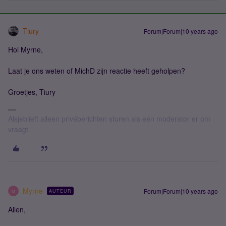
Tiury
Forum|Forum|10 years ago
Hoi Myrne,
Laat je ons weten of MichD zijn reactie heeft geholpen?
Groetjes, Tiury
Alsjeblieft alleen privéberichten sturen als een moderator er om
vraagt.
Myrne
Forum|Forum|10 years ago
AUTEUR
M
Allen,