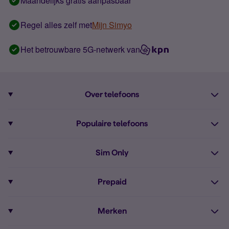
Maandelijks gratis aanpasbaar
Regel alles zelf met
Mijn Simyo
Het betrouwbare 5G-netwerk van
Over telefoons
Abonnement met telefoon
Populaire telefoons
Informatie over telefoons
Pixel 10
Sim Only
Alle telefoons
Pixel 9a
Sim Only
Prepaid
iPhone 16
Sim Only internet
Prepaid
iPhone 16e
Merken
Onbeperkt bellen
Bestel Prepaid simkaart
iPhone 15