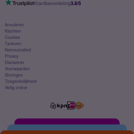
VoLTE 4G bellen
Klantbeoordeling
3.8/5
Mobiel abonnement
Simkaart
Annuleren
Klachten
Cookies
Tarieven
Netneutraliteit
Privacy
Disclaimer
Voorwaarden
Storingen
Toegankelijkheid
Veilig online