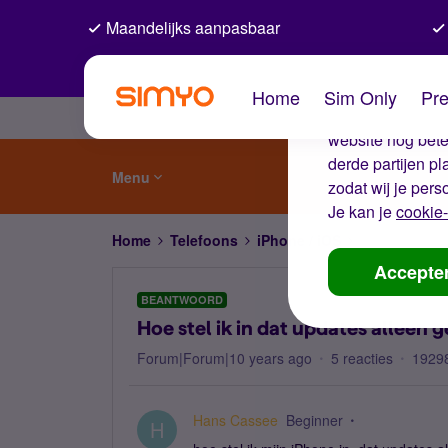
Maandelijks aanpasbaar
De coo
Home
Sim Only
Pre
Wij gebruiken co
website nog beter
derde partijen p
Menu
zodat wij je pers
Je kan je
cookie-
Home
Telefoons
iPhone / iOS
Hoe stel ik i
Accepte
BEANTWOORD
Hoe stel ik in dat updates alleen
Forum|Forum|10 years ago
5 reacties
1929
Hans Cassee
Beginner
H