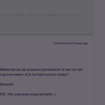
jke forum gebruiker, die geen medewerker is, maar wel
Forum|Forum|10 years ago
n Maikel.twinnie als antwoord gemarkeerd! Ik had het zelf
s nog even weten of je het hebt kunnen vinden?
. Bedankt!
 iOS'. Hier past jouw vraag wat beter :)