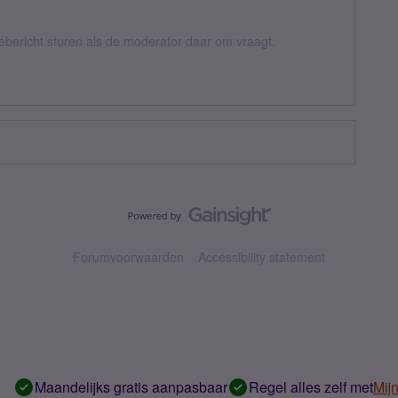
vébericht sturen als de moderator daar om vraagt.
Forumvoorwaarden
Accessibility statement
Maandelijks gratis aanpasbaar
Regel alles zelf met
Mij