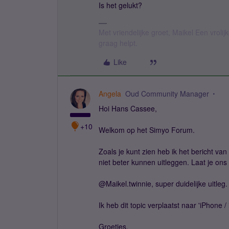
Is het gelukt?
Met vriendelijke groet, Maikel Een vroli
graag helpt.
Like
Angela
Oud Community Manager
Hoi Hans Cassee,
+10
Welkom op het Simyo Forum.
Zoals je kunt zien heb ik het bericht va
niet beter kunnen uitleggen. Laat je on
@Maikel.twinnie, super duidelijke uitleg
Ik heb dit topic verplaatst naar 'iPhone /
Groetjes,