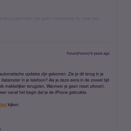
jke forum gebruiker, die geen medewerker is, maar wel
Forum|Forum|10 years ago
automatische updates zijn gekomen. Zie je dit terug in je
atameter in je telefoon? Als je deze eens in de zoveel tijd
uik makkelijker terugzien. Wanneer je geen reset uitvoert,
eer vanaf het begin dat je de iPhone gebruikte.
tikel
kijken.
