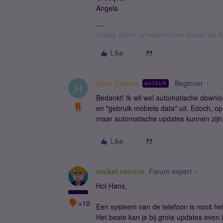
Angela
Graag alleen privéberichten sturen als 
Like
Hans Cassee
Beginner
AUTEUR
H
Bedankt! Ik wil wel automatische downlo
en "gebruik mobiele data" uit. Edoch, op
maar automatische updates kunnen zijn
Like
maikel.twinnie
Forum expert
Hoi Hans,
+10
Een systeem van de telefoon is nooit he
Het beste kan je bij grote updates even 