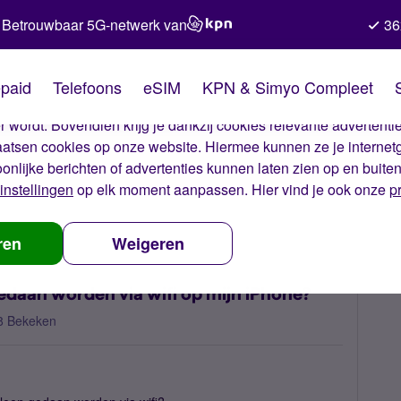
Betrouwbaar 5G-netwerk van
36
kies van Simyo
paid
Telefoons
eSIM
KPN & Simyo Compleet
okies op onze website. Met deze cookies zorgen wij ervoor dat j
 wordt. Bovendien krijg je dankzij cookies relevante advertentie
laatsen cookies op onze website. Hiermee kunnen ze je internet
oonlijke berichten of advertenties kunnen laten zien op en buite
instellingen
op elk moment aanpassen. Hier vind je ook onze
p
n dat updates alleen gedaan worden via wifi op mijn iPhone?
ren
Weigeren
 gedaan worden via wifi op mijn iPhone?
8 Bekeken