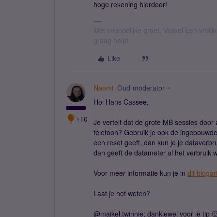
hoge rekening hierdoor!
Met vriendelijke groet, Maikel Een vroli
graag helpt.
Like
Naomi
Oud-moderator
Hoi Hans Cassee,
+10
Je vertelt dat de grote MB sessies door 
telefoon? Gebruik je ook de ingebouwde d
een reset geeft, dan kun je je dataverbr
dan geeft de datameter al het verbruik w
Voor meer informatie kun je in
dit blogar
Laat je het weten?
@maikel.twinnie; dankjewel voor je tip 