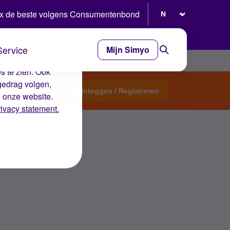
Selecteer taal
x de beste volgens Consumentenbond
Service
Mijn Simyo
e ervaring op de
s te zien. Ook
gedrag volgen,
Start een topic
Inloggen / Registreren
n onze website.
rivacy statement.