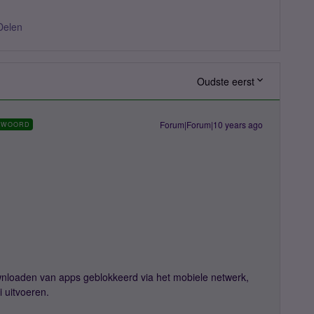
Delen
Oudste eerst
Forum|Forum|10 years ago
TWOORD
nloaden van apps geblokkeerd via het mobiele netwerk,
i uitvoeren.