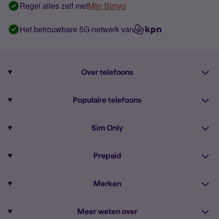
Regel alles zelf met
Mijn Simyo
Het betrouwbare 5G-netwerk van
Over telefoons
Abonnement met telefoon
Populaire telefoons
Informatie over telefoons
Pixel 10
Sim Only
Alle telefoons
Pixel 9a
Sim Only
Prepaid
iPhone 16
Sim Only internet
Prepaid
iPhone 16e
Merken
Onbeperkt bellen
Bestel Prepaid simkaart
iPhone 15
Apple
Zakelijk Sim Only abonnement
Meer weten over
Prepaid tegoed opwaarderen
iPhone 14 Refurbished