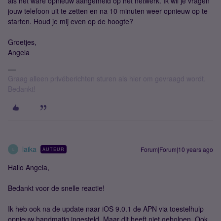
als het ware opnieuw aangemeld op het netwerk. Ik wil je vragen
jouw telefoon uit te zetten en na 10 minuten weer opnieuw op te
starten. Houd je mij even op de hoogte?
Groetjes,
Angela
Graag alleen privéberichten sturen als hier om gevraagd wordt.
Bedankt!
laika
Forum|Forum|10 years ago
AUTEUR
L
Hallo Angela,
Bedankt voor de snelle reactie!
Ik heb ook na de update naar iOS 9.0.1 de APN via toestelhulp
opnieuw handmatig ingesteld. Maar dit heeft niet geholpen. Ook