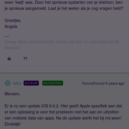
even 'kwijt' was. Door het opnieuw opstarten van je telefoon, ben
je opnieuw aangemeld. Laat je het weten als je nog vragen hebt?
Groetjes,
Angela
Graag alleen privéberichten sturen als hier om gevraagd wordt.
Bedankt!
laika
Forum|Forum|10 years ago
AUTEUR
ANTWOORD
L
Mensen,
Er is nu een update iOS 9.0.2. Hier geeft Apple specifiek aan dat
er een oplossing is voor het probleem met het aan en uitzetten
van mobiele data van apps. Na de update werkt het bij mij weer!
Eindelijk!