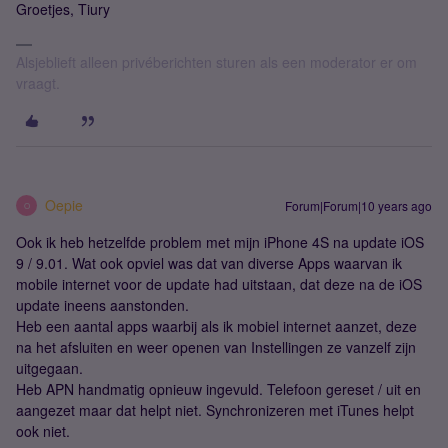
Groetjes, Tiury
Alsjeblieft alleen privéberichten sturen als een moderator er om
vraagt.
Oepie
Forum|Forum|10 years ago
O
Ook ik heb hetzelfde problem met mijn iPhone 4S na update iOS
9 / 9.01. Wat ook opviel was dat van diverse Apps waarvan ik
mobile internet voor de update had uitstaan, dat deze na de iOS
update ineens aanstonden.
Heb een aantal apps waarbij als ik mobiel internet aanzet, deze
na het afsluiten en weer openen van Instellingen ze vanzelf zijn
uitgegaan.
Heb APN handmatig opnieuw ingevuld. Telefoon gereset / uit en
aangezet maar dat helpt niet. Synchronizeren met iTunes helpt
ook niet.