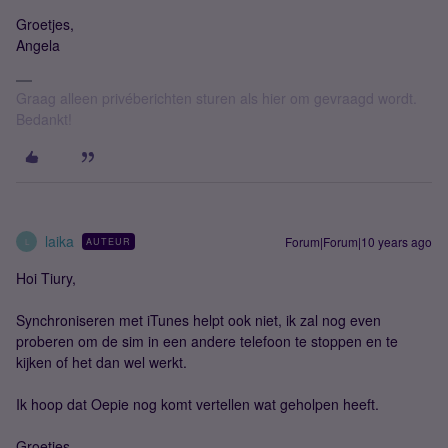
Groetjes,
Angela
Graag alleen privéberichten sturen als hier om gevraagd wordt.
Bedankt!
laika
Forum|Forum|10 years ago
AUTEUR
L
Hoi Tiury,
Synchroniseren met iTunes helpt ook niet, ik zal nog even
proberen om de sim in een andere telefoon te stoppen en te
kijken of het dan wel werkt.
Ik hoop dat Oepie nog komt vertellen wat geholpen heeft.
Groetjes,