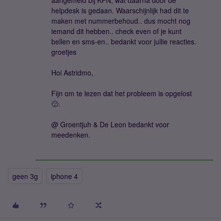
aangemeld bij KPN, wat daarna door de
helpdesk is gedaan. Waarschijnlijk had dit te
maken met nummerbehoud.. dus mocht nog
iemand dit hebben.. check even of je kunt
bellen en sms-en.. bedankt voor jullie reacties.
groetjes
Hoi Astridmo,
Fijn om te lezen dat het probleem is opgelost
🙂.
@ Groentjuh & De Leon bedankt voor
meedenken.
geen 3g
iphone 4