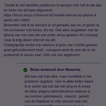
Omdat ik met dezelfde problemen te kampen heb heb ik alle tips
en tricks van dit topic uitgevoerd.
https://forum.simyo.nl/internet-62/mobiel-internet-op-iphone-4-
werkt-niet-13855/
Bovendien heb ik de simcard er uit gehaald, aan en uit gezet na
het connecten met itunes, etc etc. Ook alles vergeleken met de
iphone van min man die ook onder simyo gewoon 3G ontvangt,
maar ik krijg alleen internet via wifi.
Onbegrijpelijk omdat mijn telefoon al jaren via t-mobile gewoon
goed gefunctioneerd heeft.. overigens werd de sms die ik net
probeerde te sturen naar 1300 ook niet afgeleverd.
Beste antwoord door
Natascha
Dat was ook mijn idee, maar inmiddels is het
probleem opgelost.. toen ik wilde bellen kwam
ik er achter dat ook dat niet ging en ik kreeg
de tekst, wegens administratieve redenen is
uw nummer geblokkeerd.. vreemd.. gebeld
met de helpdesk en mijn simcard was niet