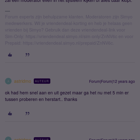
zal een moderator even in het systeem kijken of alles daar klopt.
Forum experts zijn behulpzame klanten. Moderatoren zijn Simyo
medewerkers. Wil je vriendendeal-korting en heb je helaas geen
vrienden bij Simyo? Gebruik dan deze vriendendeal-link voor
Sim-Only: https://vriendendeal.simyo.nl/sim-only/ZnNV6c en voor
Prepaid: https://vriendendeal.simyo.nl/prepaid/ZnNV6c.
astridmo
Forum|Forum|12 years ago
AUTEUR
A
ok had hem snel aan en uit gezet maar ga het nu met 5 min er
tussen proberen en herstart.. thanks
astridmo
Forum|Forum|12 years ago
AUTEUR
A