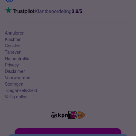
Mobiel internet
VoLTE 4G bellen
Klantbeoordeling
3.8/5
Mobiel abonnement
Simkaart
Annuleren
Klachten
Cookies
Tarieven
Netneutraliteit
Privacy
Disclaimer
Voorwaarden
Storingen
Toegankelijkheid
Veilig online