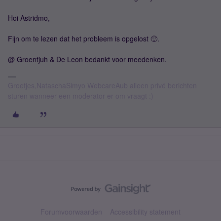
Hoi Astridmo,
Fijn om te lezen dat het probleem is opgelost 🙂.
@ Groentjuh & De Leon bedankt voor meedenken.
Groetjes,NataschaSimyo WebcareAub alleen privé berichten
sturen wanneer een moderator er om vraagt :)
Forumvoorwaarden
Accessibility statement