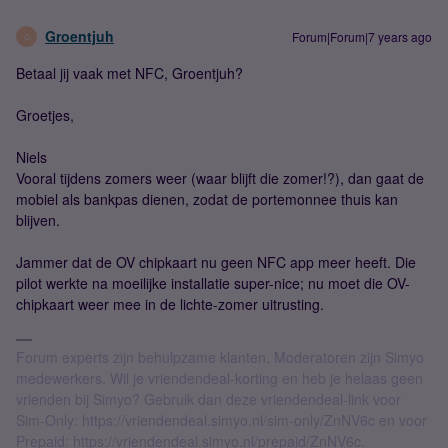
Groentjuh
Forum|Forum|7 years ago
G
Betaal jij vaak met NFC, Groentjuh?
Groetjes,
Niels
Vooral tijdens zomers weer (waar blijft die zomer!?), dan gaat de
mobiel als bankpas dienen, zodat de portemonnee thuis kan
blijven.
Jammer dat de OV chipkaart nu geen NFC app meer heeft. Die
pilot werkte na moeilijke installatie super-nice; nu moet die OV-
chipkaart weer mee in de lichte-zomer uitrusting.
Forum experts zijn behulpzame klanten. Moderatoren zijn Simyo
medewerkers. Wil je vriendendeal-korting en heb je helaas geen
vrienden bij Simyo? Gebruik dan deze vriendendeal-link voor
Sim-Only: https://vriendendeal.simyo.nl/sim-only/ZnNV6c en voor
Prepaid: https://vriendendeal.simyo.nl/prepaid/ZnNV6c.