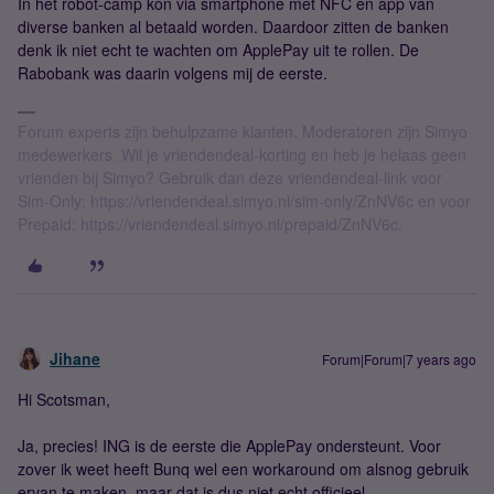
In het robot-camp kon via smartphone met NFC en app van
diverse banken al betaald worden. Daardoor zitten de banken
denk ik niet echt te wachten om ApplePay uit te rollen. De
Rabobank was daarin volgens mij de eerste.
Forum experts zijn behulpzame klanten. Moderatoren zijn Simyo
medewerkers. Wil je vriendendeal-korting en heb je helaas geen
vrienden bij Simyo? Gebruik dan deze vriendendeal-link voor
Sim-Only: https://vriendendeal.simyo.nl/sim-only/ZnNV6c en voor
Prepaid: https://vriendendeal.simyo.nl/prepaid/ZnNV6c.
Jihane
Forum|Forum|7 years ago
Hi Scotsman,
Ja, precies! ING is de eerste die ApplePay ondersteunt. Voor
zover ik weet heeft Bunq wel een workaround om alsnog gebruik
ervan te maken, maar dat is dus niet echt officieel.