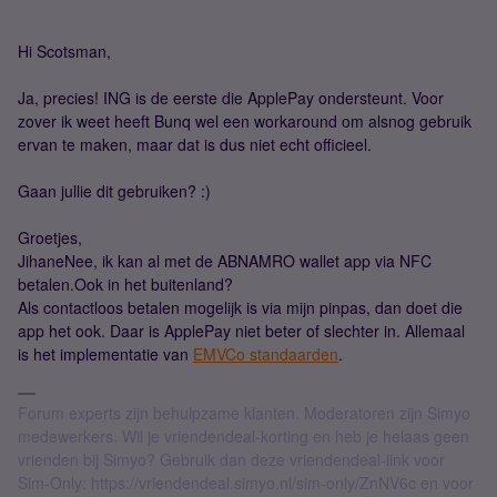
Hi Scotsman,
Ja, precies! ING is de eerste die ApplePay ondersteunt. Voor
zover ik weet heeft Bunq wel een workaround om alsnog gebruik
ervan te maken, maar dat is dus niet echt officieel.
Gaan jullie dit gebruiken? :)
Groetjes,
Jihane
Nee, ik kan al met de ABNAMRO wallet app via NFC
betalen.
Ook in het buitenland?
Als contactloos betalen mogelijk is via mijn pinpas, dan doet die
app het ook. Daar is ApplePay niet beter of slechter in. Allemaal
is het implementatie van
EMVCo standaarden
.
Forum experts zijn behulpzame klanten. Moderatoren zijn Simyo
medewerkers. Wil je vriendendeal-korting en heb je helaas geen
vrienden bij Simyo? Gebruik dan deze vriendendeal-link voor
Sim-Only: https://vriendendeal.simyo.nl/sim-only/ZnNV6c en voor