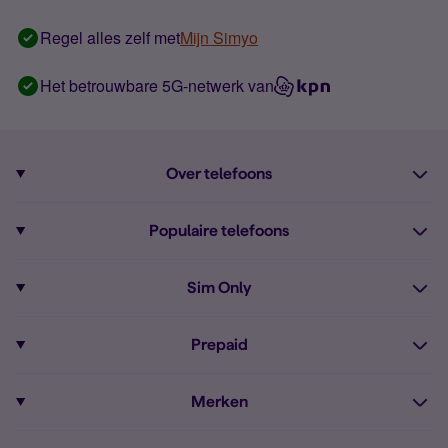
Regel alles zelf met
Mijn Simyo
Het betrouwbare 5G-netwerk van
Over telefoons
Abonnement met telefoon
Populaire telefoons
Informatie over telefoons
Pixel 10
Sim Only
Alle telefoons
Pixel 9a
Sim Only
Prepaid
iPhone 16
Sim Only internet
Prepaid
iPhone 16e
Merken
Onbeperkt bellen
Bestel Prepaid simkaart
iPhone 15
Apple
Zakelijk Sim Only abonnement