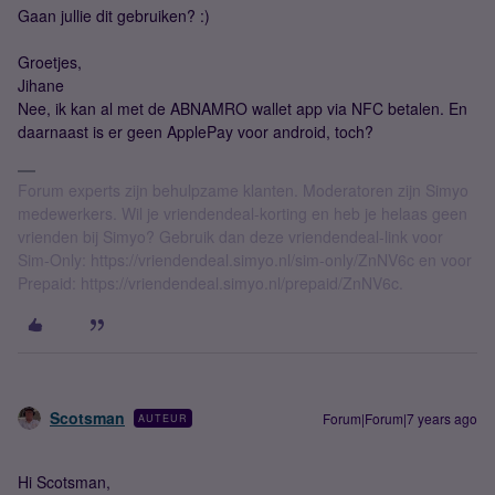
Gaan jullie dit gebruiken? :)
Groetjes,
Jihane
Nee, ik kan al met de ABNAMRO wallet app via NFC betalen. En
daarnaast is er geen ApplePay voor android, toch?
Forum experts zijn behulpzame klanten. Moderatoren zijn Simyo
medewerkers. Wil je vriendendeal-korting en heb je helaas geen
vrienden bij Simyo? Gebruik dan deze vriendendeal-link voor
Sim-Only: https://vriendendeal.simyo.nl/sim-only/ZnNV6c en voor
Prepaid: https://vriendendeal.simyo.nl/prepaid/ZnNV6c.
Scotsman
Forum|Forum|7 years ago
AUTEUR
Hi Scotsman,