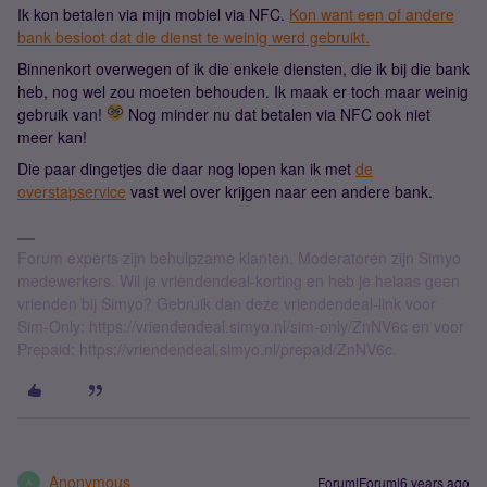
Ik kon betalen via mijn mobiel via NFC.
Kon want een of andere
bank besloot dat die dienst te weinig werd gebruikt.
Binnenkort overwegen of ik die enkele diensten, die ik bij die bank
heb, nog wel zou moeten behouden. Ik maak er toch maar weinig
gebruik van!
Nog minder nu dat betalen via NFC ook niet
meer kan!
Die paar dingetjes die daar nog lopen kan ik met
de
overstapservice
vast wel over krijgen naar een andere bank.
Forum experts zijn behulpzame klanten. Moderatoren zijn Simyo
medewerkers. Wil je vriendendeal-korting en heb je helaas geen
vrienden bij Simyo? Gebruik dan deze vriendendeal-link voor
Sim-Only: https://vriendendeal.simyo.nl/sim-only/ZnNV6c en voor
Prepaid: https://vriendendeal.simyo.nl/prepaid/ZnNV6c.
Anonymous
Forum|Forum|6 years ago
A