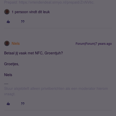
Prepaid: https://vriendendeal.simyo.nl/prepaid/ZnNV6c.
1 persoon vindt dit leuk
Niels
Forum|Forum|7 years ago
Betaal jij vaak met NFC, Groentjuh?
Groetjes,
Niels
Stuur alsjeblieft alleen privéberichten als een moderator hierom
vraagt.