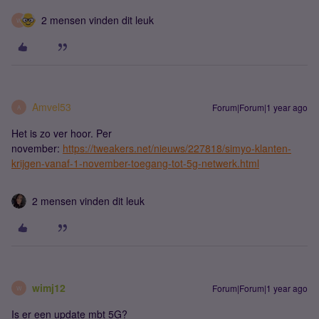
2 mensen vinden dit leuk
W
Amvel53
Forum|Forum|1 year ago
A
Het is zo ver hoor. Per
november:
https://tweakers.net/nieuws/227818/simyo-klanten-
krijgen-vanaf-1-november-toegang-tot-5g-netwerk.html
2 mensen vinden dit leuk
wimj12
Forum|Forum|1 year ago
W
Is er een update mbt 5G?