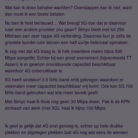
Wat kan ik doen behalve wachten? Overstappen kan ik niet, want
dan moet ik een boete betalen.
Nu ben ik heel benieuwd… Wat brengt 5G dan dat je daarvoor
naar een andere provider zou gaan? Simyo biedt met tot 256
Mbit/sec een zeer rappe 4G verbinding. Daarmee kun je zelfs de
grootste bundel ruim binnen een half uurtje helemaal opmaken.
Ik zeg niet dat 4G traag is. Ik heb meerdere malen bijna 500
Mbps aangetikt. Echter bij een groot evenement (bijvoorbeeld TT
Assen) is er gewoon onvoldoende capaciteit beschikbaar
waardoor 4G onberuikbaar is.
5G heeft sindskort 3.5 GHz-band erbij gekregen waardoor er
velemalen meer capaciteit beschikbaar vrij komt. Ook kan 5G 700
MHz-band gebruiken wat iets meer bereik geeft.
Met Simyo haal ik thuis nog geen 30 Mbps down. Pak ik de KPN
simkaart van werk (met 5G), haal ik bijna 100 Mbps.
Ik geef je gelijk dat 4G snel genoeg is, echter op hele drukke
plekken en afgelegen plekken laat 4G nog wel eens de wensen