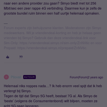
naar een andere provider zou gaan? Simyo biedt met tot 256
Mbit/sec een zeer rappe 4G verbinding. Daarmee kun je zelfs de
grootste bundel ruim binnen een half uurtje helemaal opmaken.
Forum experts zijn behulpzame klanten. Moderatoren zijn Simyo
medewerkers. Wil je vriendendeal-korting en heb je helaas geen
vrienden bij Simyo? Gebruik dan deze vriendendeal-link voor
Sim-Only: https://vriendendeal.simyo.nl/sim-only/ZnNV6c en voor
Prepaid: https://vriendendeal.simyo.nl/prepaid/ZnNV6c.
Pilovali
Forum|Forum|2 years ago
AUTEUR
P
Helemaal niks noppes nada…? Ik heb enorm veel spijt dat ik heb
verlengt bij Simyo.
Tegen de tijd dat Simyo 5G heeft, bestaat 7G al. Als Simyo de
‘beste’ (volgens de Consumentenbond) wilt blijven, moeten ze
echt 5G gaan lanceren.