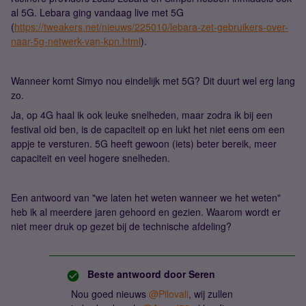
al 5G. Lebara ging vandaag live met 5G
(
https://tweakers.net/nieuws/225010/lebara-zet-gebruikers-over-
naar-5g-netwerk-van-kpn.html
).
Wanneer komt Simyo nou eindelijk met 5G? Dit duurt wel erg lang
zo.
Ja, op 4G haal ik ook leuke snelheden, maar zodra ik bij een
festival oid ben, is de capaciteit op en lukt het niet eens om een
appje te versturen. 5G heeft gewoon (iets) beter bereik, meer
capaciteit en veel hogere snelheden.
Een antwoord van "we laten het weten wanneer we het weten"
heb ik al meerdere jaren gehoord en gezien. Waarom wordt er
niet meer druk op gezet bij de technische afdeling?
Beste antwoord door
Seren
Nou goed nieuws
@Pilovali
, wij zullen