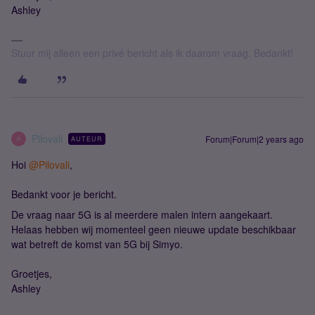
Ashley
Stuur mij alleen een privé bericht als ik daarom vraag. Bedankt!
Pilovali
Forum|Forum|2 years ago
AUTEUR
P
Hoi
@Pilovali
,
Bedankt voor je bericht.
De vraag naar 5G is al meerdere malen intern aangekaart.
Helaas hebben wij momenteel geen nieuwe update beschikbaar
wat betreft de komst van 5G bij Simyo.
Groetjes,
Ashley