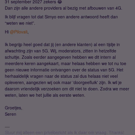
31 september 2027 zekers 😂
Dan zijn alle andere providers al bezig met afbouwen van 4G.
Ik blijf vragen tot dat Simyo een andere antwoord heeft dan
“weten we niet”.
Hi
@Pilovali
,
Ik begrijp heel goed dat jij (en andere klanten) al een tijdje in
afwachting zijn van 5G. Wij, moderators, zitten in hetzelfde
schuitje. Zoals eerder aangegeven hebben we dit intern al
meerdere keren aangekaart, maar helaas hebben we tot nu toe
geen nieuwe informatie ontvangen over de status van 5G. Het
herhaaldelijk vragen naar de status zal dus helaas niet veel
opleveren, aangezien wij ook maar 'doorgeefluik' zijn. Ik wil je
daarom vriendelijk verzoeken om dit niet te doen. Zodra we meer
weten, laten we het jullie als eerste weten.
Groetjes,
Seren
Stuur mij alleen een privébericht als ik daar om vraag. Thanks!