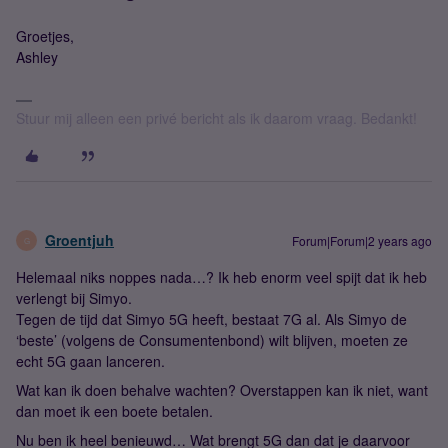
Groetjes,
Ashley
Stuur mij alleen een privé bericht als ik daarom vraag. Bedankt!
Groentjuh
Forum|Forum|2 years ago
G
Helemaal niks noppes nada…? Ik heb enorm veel spijt dat ik heb
verlengt bij Simyo.
Tegen de tijd dat Simyo 5G heeft, bestaat 7G al. Als Simyo de
‘beste’ (volgens de Consumentenbond) wilt blijven, moeten ze
echt 5G gaan lanceren.
Wat kan ik doen behalve wachten? Overstappen kan ik niet, want
dan moet ik een boete betalen.
Nu ben ik heel benieuwd… Wat brengt 5G dan dat je daarvoor