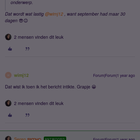
onderwerp.
Dat wordt wat lastig
@wimj12
, want september had maar 30
dagen
😎😉
2 mensen vinden dit leuk
wimj12
Forum|Forum|1 year ago
W
Dat wist ik toen ik het bericht intikte. Grapje 😀
2 mensen vinden dit leuk
Seren
Forum|Forum|1 year ago
ANTWOORD