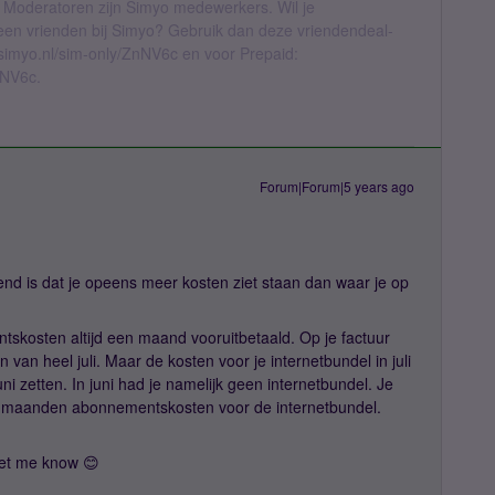
 Moderatoren zijn Simyo medewerkers. Wil je
geen vrienden bij Simyo? Gebruik dan deze vriendendeal-
l.simyo.nl/sim-only/ZnNV6c en voor Prepaid:
nNV6c.
Forum|Forum|5 years ago
nd is dat je opeens meer kosten ziet staan dan waar je op
ntskosten altijd een maand vooruitbetaald. Op je factuur
van heel juli. Maar de kosten voor je internetbundel in juli
ni zetten. In juni had je namelijk geen internetbundel. Je
ee maanden abonnementskosten voor de internetbundel.
let me know 😊