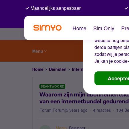
Maandelijks aanpasbaar
De coo
Home
Sim Only
Pre
Wij gebruiken co
website nog beter
derde partijen p
Menu
zodat wij je pers
Je kan je
cookie-
Home
Diensten
Internet, 4G en 5G
Waarom 
Accepte
BEANTWOORD
Waarom zijn mijn abonnementsko
van een internetbundel geduren
Forum|Forum|5 years ago
4 reacties
134 B
Merijn
Beginner