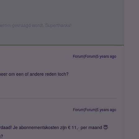
 hierom gevraagd wordt. Superthanks!
Forum|Forum|5 years ago
 meer om een of andere reden toch?
Forum|Forum|5 years ago
derdaad! Je abonnementskosten zijn € 11,- per maand 😇
en?