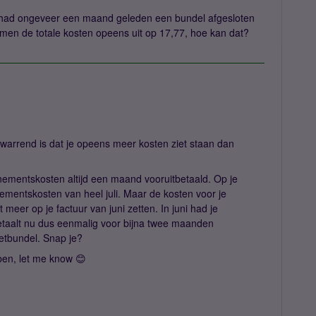
k had ongeveer een maand geleden een bundel afgesloten
omen de totale kosten opeens uit op 17,77, hoe kan dat?
warrend is dat je opeens meer kosten ziet staan dan
nnementskosten altijd een maand vooruitbetaald. Op je
nementskosten van heel juli. Maar de kosten voor je
t meer op je factuur van juni zetten. In juni had je
betaalt nu dus eenmalig voor bijna twee maanden
etbundel. Snap je?
ben, let me know 😊