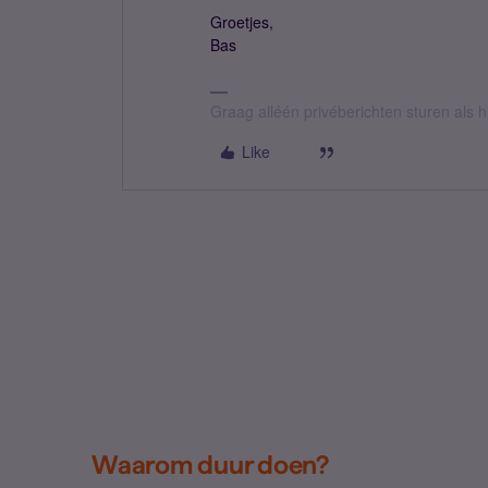
Groetjes,
Bas
Graag alléén privéberichten sturen als
Like
Waarom duur doen?