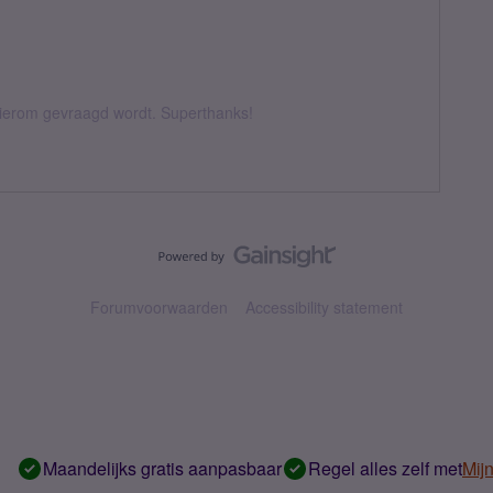
 hierom gevraagd wordt. Superthanks!
Forumvoorwaarden
Accessibility statement
Maandelijks gratis aanpasbaar
Regel alles zelf met
Mij