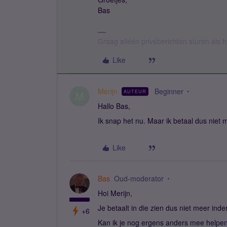
Bas
Graag alléén privéberichten sturen als
Like
Merijn
Beginner
AUTEUR
M
Hallo Bas,
Ik snap het nu. Maar ik betaal dus niet
Like
Bas
Oud-moderator
Hoi Merijn,
Je betaalt in die zien dus niet meer in
+6
Kan ik je nog ergens anders mee help