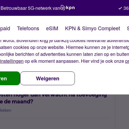
Betrouwbaar 5G-netwerk van
36
kies van Simyo
paid
Telefoons
eSIM
KPN & Simyo Compleet
okies op onze website. Met deze cookies zorgen wij ervoor dat j
 wordt. Bovendien krijg je dankzij cookies relevante advertentie
laatsen cookies op onze website. Hiermee kunnen ze je internet
oonlijke berichten of advertenties kunnen laten zien op en buite
instellingen
op elk moment aanpassen. Hier vind je ook onze
p
zijn mijn abonnementskosten hoger dan verwacht na toevoeging van 
ren
Weigeren
sten hoger dan verwacht na toevoeging
de de maand?
ekeken