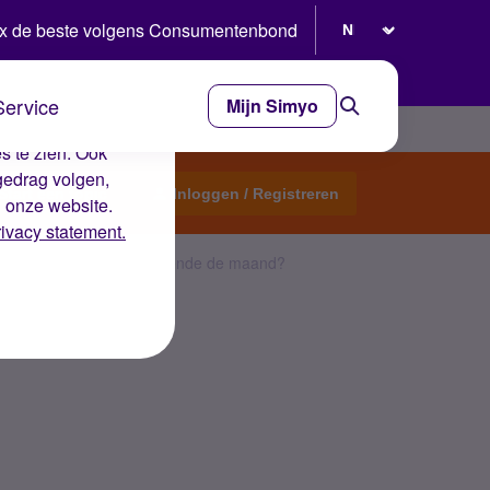
Selecteer taal
x de beste volgens Consumentenbond
Service
Mijn Simyo
e ervaring op de
s te zien. Ook
gedrag volgen,
Start een topic
Inloggen / Registreren
n onze website.
rivacy statement.
een internetbundel gedurende de maand?