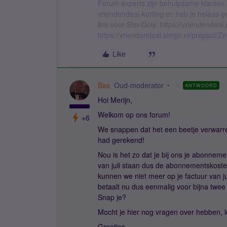
Forum experts zijn behulpzame klanten.
vriendendeal-korting en heb je helaas 
link voor Sim-Only: https://vriendendea
https://vriendendeal.simyo.nl/prepaid/Z
Like
Bas
Oud-moderator
ANTWOORD
Hoi Merijn,
Welkom op ons forum!
+6
We snappen dat het een beetje verwarre
had gerekend!
Nou is het zo dat je bij ons je abonneme
van juli staan dus de abonnementskosten 
kunnen we niet meer op je factuur van ju
betaalt nu dus eenmalig voor bijna tw
Snap je?
Mocht je hier nog vragen over hebben, 
Groetjes,