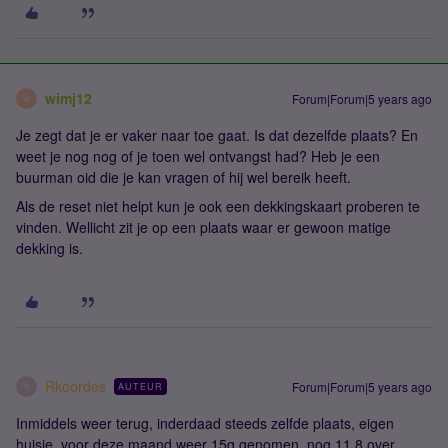
wimj12
Forum|Forum|5 years ago
W
Je zegt dat je er vaker naar toe gaat. Is dat dezelfde plaats? En
weet je nog nog of je toen wel ontvangst had? Heb je een
buurman oid die je kan vragen of hij wel bereik heeft.
Als de reset niet helpt kun je ook een dekkingskaart proberen te
vinden. Wellicht zit je op een plaats waar er gewoon matige
dekking is.
Rkoordes
Forum|Forum|5 years ago
AUTEUR
R
Inmiddels weer terug, inderdaad steeds zelfde plaats, eigen
huisje, voor deze maand weer 15g genomen, nog 11,8 over.