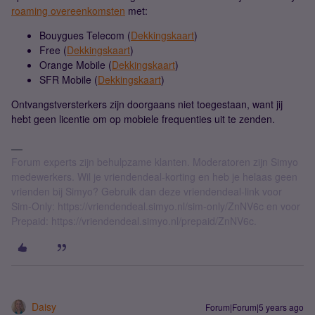
roaming overeenkomsten
met:
Bouygues Telecom (
Dekkingskaart
)
Free (
Dekkingskaart
)
Orange Mobile (
Dekkingskaart
)
SFR Mobile (
Dekkingskaart
)
Ontvangstversterkers zijn doorgaans niet toegestaan, want jij
hebt geen licentie om op mobiele frequenties uit te zenden.
Forum experts zijn behulpzame klanten. Moderatoren zijn Simyo
medewerkers. Wil je vriendendeal-korting en heb je helaas geen
vrienden bij Simyo? Gebruik dan deze vriendendeal-link voor
Sim-Only: https://vriendendeal.simyo.nl/sim-only/ZnNV6c en voor
Prepaid: https://vriendendeal.simyo.nl/prepaid/ZnNV6c.
Daisy
Forum|Forum|5 years ago