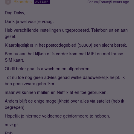
Rkoordes
Forum|Forum|5 years ago
AUTEUR
R
Dag Daisy,
Dank je wel voor je vraag.
Heb verschillende instellingen uitgeprobeerd. Telefoon uit en aan
gezet.
Klaarblijkelijk is in het postcodegebied (58360) een slecht bereik.
Ben nu aan het kijken of ik verder kom met MIFI en met franse
SIM kaart.
Of dit beter gaat is afwachten en uitproberen.
Tot nu toe nog geen advies gehad welke daadwerkelijk helpt. Ik
ben geen zware gebruiker
maar wil kunnen mailen en Netflix af en toe gebruiken.
Anders blijft de enige mogelijkheid over alles via sateliet (heb ik
begrepen)
Hopelijk je hiermee voldoende geinformeerd te hebben.
m.vr.gr.
Rob