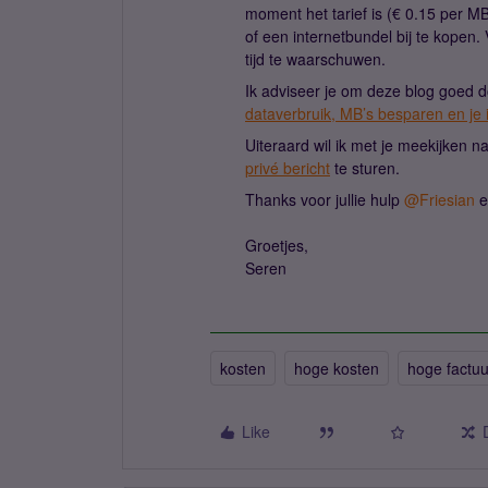
moment het tarief is (€ 0.15 per MB)
of een internetbundel bij te kopen
tijd te waarschuwen.
Ik adviseer je om deze blog goed do
dataverbruik, MB’s besparen en je 
Uiteraard wil ik met je meekijken n
privé bericht
te sturen.
Thanks voor jullie hulp
@Friesian
e
Groetjes,
Seren
kosten
hoge kosten
hoge factuu
Like