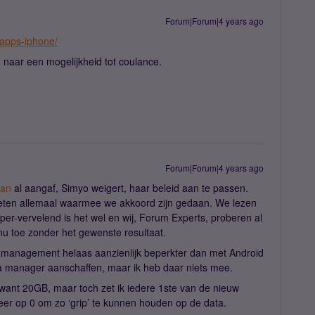
Forum|Forum|4 years ago
k-apps-iphone/
naar een mogelijkheid tot coulance.
Forum|Forum|4 years ago
ian
al aangaf, Simyo weigert, haar beleid aan te passen.
j weten allemaal waarmee we akkoord zijn gedaan. We lezen
er-vervelend is het wel en wij, Forum Experts, proberen al
 nu toe zonder het gewenste resultaat.
amanagement helaas aanzienlijk beperkter dan met Android
ata manager aanschaffen, maar ik heb daar niets mee.
want 20GB, maar toch zet ik iedere 1ste van de nieuw
weer op 0 om zo ‘grip’ te kunnen houden op de data.