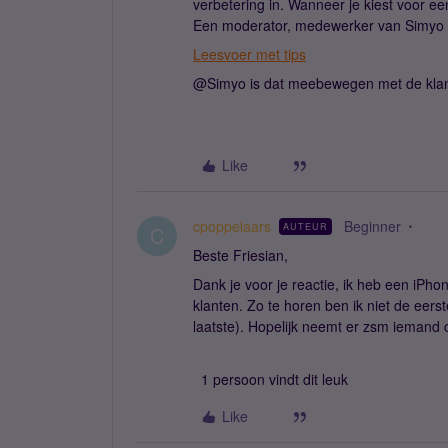
verbetering in. Wanneer je kiest voor ee
Een moderator, medewerker van Simyo za
Leesvoer met tips
@Simyo is dat meebewegen met de klan
Like
cpoppelaars
Beginner
AUTEUR
C
Beste Friesian,
Dank je voor je reactie, ik heb een iPh
klanten. Zo te horen ben ik niet de eers
laatste). Hopelijk neemt er zsm iemand
1 persoon vindt dit leuk
Like