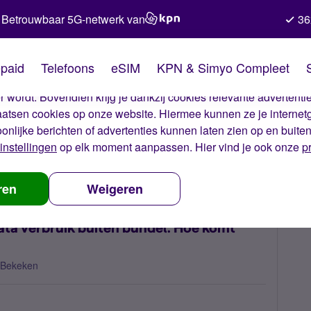
Betrouwbaar 5G-netwerk van
36
kies van Simyo
paid
Telefoons
eSIM
KPN & Simyo Compleet
okies op onze website. Met deze cookies zorgen wij ervoor dat j
 wordt. Bovendien krijg je dankzij cookies relevante advertentie
laatsen cookies op onze website. Hiermee kunnen ze je internet
oonlijke berichten of advertenties kunnen laten zien op en buite
instellingen
op elk moment aanpassen. Hier vind je ook onze
p
hts hoge kosten door data verbruik buiten bundel. Hoe komt dit?
ren
Weigeren
ta verbruik buiten bundel. Hoe komt
 Bekeken