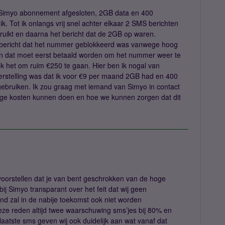
Simyo abonnement afgesloten, 2GB data en 400
. Tot ik onlangs vrij snel achter elkaar 2 SMS berichten
ruikt en daarna het bericht dat de 2GB op waren.
t bericht dat het nummer geblokkeerd was vanwege hoog
en dat moet eerst betaald worden om het nummer weer te
k het om ruim €250 te gaan. Hier ben ik nogal van
erstelling was dat ik voor €9 per maand 2GB had en 400
gebruiken. Ik zou graag met iemand van Simyo in contact
ge kosten kunnen doen en hoe we kunnen zorgen dat dit
 voorstellen dat je van bent geschrokken van de hoge
 bij Simyo transparant over het feit dat wij geen
d zal in de nabije toekomst ook niet worden
ze reden altijd twee waarschuwing sms’jes bij 80% en
laatste sms geven wij ook duidelijk aan wat vanaf dat