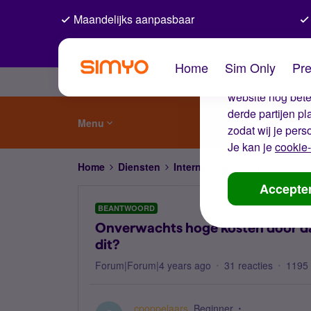
Maandelijks aanpasbaar
De coo
Home
Sim Only
Pre
Wij gebruiken co
website nog beter
derde partijen p
Menu
zodat wij je pers
Je kan je
cookie-
Home
Diensten
Internet, 4G en 5G
Onverwac
Accepte
BEANTWOORD
Onverwachts hoge kosten door da
dit?
Forum|Forum|4 years ago
31 reacties
1195
cpoppelaars
Beginner