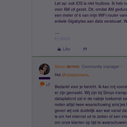
Let op: ook iOS is niet foutloos. Ik heb
voor AM uit gezet. Dit, omdat AM gedure
een meter of 6 van mijn WiFi-router van
enkele Gigabytes aan data verstouwt. W
Ex-Klant
Like
Seren
Community manager
Hoi
@cpoppelaars
,
+7
Bedankt voor je bericht. Ik kan mij voor
er zijn gemaakt. Wij zijn bij Simyo tran
dataplafond zal in de nabije toekomst 
reden altijd twee waarschuwing sms’jes 
geven wij ook duidelijk aan wat vanaf da
is om het internet uit te zetten of een i
om onze klanten op tijd te waarschuwen