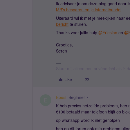
Ik adviseer je om deze blog goed door te
MB’s besparen en je internetbundel
Uiteraard wil ik met je meekijken naar e
bericht
te sturen.
Thanks voor jullie hulp
@Friesian
en
@R
Groetjes,
Seren
Stuur mij alleen een privébericht als ik
Like
Epesi
Beginner
E
K heb precies hetzelfde probleem, heb 
€100 betaald maar telefoon blijft op bl
op whatsapp word ik niet geholpen
heb op dit forum ook m’n probleem uitg