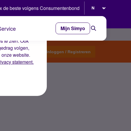
Selecteer taal
x de beste volgens Consumentenbond
Service
Mijn Simyo
e ervaring op de
s te zien. Ook
gedrag volgen,
Start een topic
Inloggen / Registreren
n onze website.
rivacy statement.