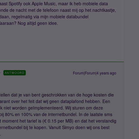
 naast Spotify ook Apple Music, maar ik heb mobiele data
nde de nacht met de telefoon naast mij op het nachtkastje,
daan, regelmatig via mijn mobiele databundel
aaraan? Nog altijd geen idee.
Forum|Forum|4 years ago
ANTWOORD
stellen dat je van bent geschrokken van de hoge kosten die
sparant over het feit dat wij geen dataplafond hebben. Een
ook niet worden geïmplementeerd. Wij sturen om deze
bij 80% en 100% van de internetbundel. In de laatste sms
t moment het tarief is (€ 0.15 per MB) en dat het verstandig
nternetbundel bij te kopen. Vanuit Simyo doen wij ons best
.