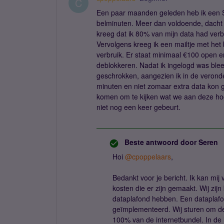
C
Een paar maanden geleden heb ik een 
belminuten. Meer dan voldoende, dacht ik
kreeg dat ik 80% van mijn data had verb
Vervolgens kreeg ik een mailtje met he
verbruik. Er staat minimaal €100 open 
deblokkeren. Nadat ik ingelogd was blee
geschrokken, aangezien ik in de verond
minuten en niet zomaar extra data kon 
komen om te kijken wat we aan deze ho
niet nog een keer gebeurt.
Beste antwoord door
Seren
Hoi
@cpoppelaars
,
Bedankt voor je bericht. Ik kan mij
kosten die er zijn gemaakt. Wij zijn
dataplafond hebben. Een dataplafon
geïmplementeerd. Wij sturen om de
100% van de internetbundel. In de 