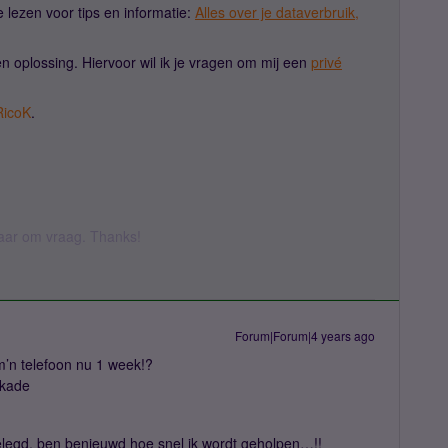
 lezen voor tips en informatie:
Alles over je dataverbruik,
en oplossing. Hiervoor wil ik je vragen om mij een
privé
icoK
.
 daar om vraag. Thanks!
Forum|Forum|4 years ago
m’n telefoon nu 1 week!?
okkade
elegd, ben benieuwd hoe snel ik wordt geholpen…!!