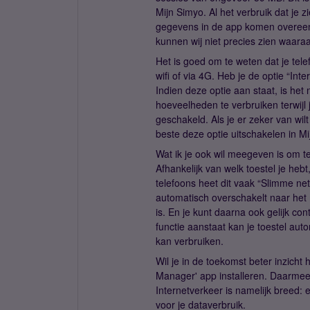
Mijn Simyo. Al het verbruik dat je z
gegevens in de app komen overeen
kunnen wij niet precies zien waaraa
Het is goed om te weten dat je telefo
wifi of via 4G. Heb je de optie “In
Indien deze optie aan staat, is het
hoeveelheden te verbruiken terwijl j
geschakeld. Als je er zeker van wilt
beste deze optie uitschakelen in Mij
Wat ik je ook wil meegeven is om te
Afhankelijk van welk toestel je heb
telefoons heet dit vaak “Slimme net
automatisch overschakelt naar het 
is. En je kunt daarna ook gelijk con
functie aanstaat kan je toestel au
kan verbruiken.
Wil je in de toekomst beter inzicht
Manager' app installeren. Daarmee 
Internetverkeer is namelijk breed: e
voor je dataverbruik.