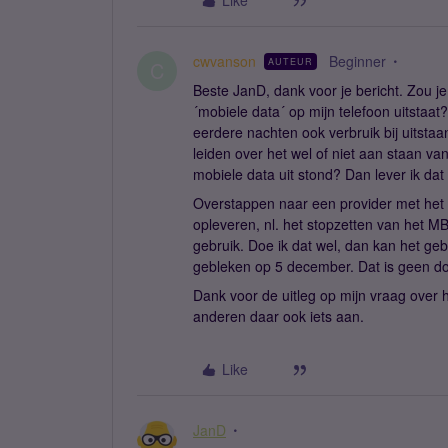
Like
cwvanson
Beginner
AUTEUR
C
Beste JanD, dank voor je bericht. Zou je
´mobiele data´ op mijn telefoon uitstaa
eerdere nachten ook verbruik bij uitstaa
leiden over het wel of niet aan staan v
mobiele data uit stond? Dan lever ik da
Overstappen naar een provider met het 
opleveren, nl. het stopzetten van het MB
gebruik. Doe ik dat wel, dan kan het ge
gebleken op 5 december. Dat is geen d
Dank voor de uitleg op mijn vraag over h
anderen daar ook iets aan.
Like
JanD