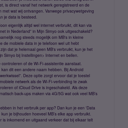
iet, is direct vanaf het netwerk geregistreerd en de
 met wat wij ontvangen. Vanwege privacywetgeving
n je data is besteed.
on eigenlijk altijd wel internet verbruikt, dit kan via
ternet in Nederland” in Mijn Simyo ook uitgeschakeld?
 namelijk nog steeds mogelijk om MB's in kleine
e de mobiele data in je telefoon wel uit hebt
 zijn dat je helemaal geen MB's verbruikt, kun je het
n Simyo bij Instellingen> Internet en bellen.
 controleren of de Wi-Fi-assistentie aanstaat.
t, kan dit een andere naam hebben. Bij Android
werkwissel”. Deze optie zorgt ervoor dat je toestel
mobiele netwerk als de Wi-Fi-verbinding te zwak
troleren of iCloud Drive is ingeschakeld. Als deze
tomatisch back-ups maken via 4G/5G wat ook veel MB’s
 hebben in het verbruik per app? Dan kun je een 'Data
kun je bijhouden hoeveel MB’s elke app verbruikt.
r is inkomend en uitgaand verkeer dat bij elkaar telt