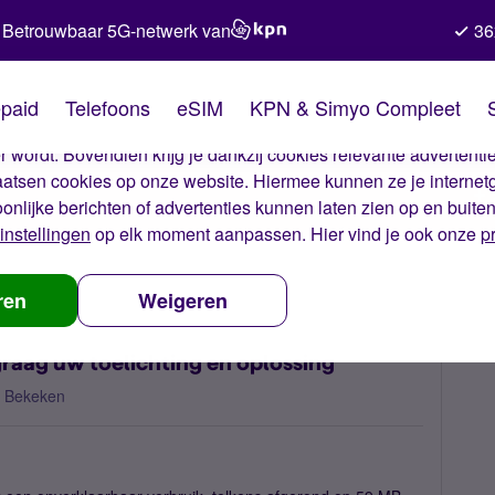
Betrouwbaar 5G-netwerk van
36
kies van Simyo
paid
Telefoons
eSIM
KPN & Simyo Compleet
okies op onze website. Met deze cookies zorgen wij ervoor dat j
 wordt. Bovendien krijg je dankzij cookies relevante advertentie
laatsen cookies op onze website. Hiermee kunnen ze je internet
oonlijke berichten of advertenties kunnen laten zien op en buite
instellingen
op elk moment aanpassen. Hier vind je ook onze
p
arbaar verbruik 59 mb, graag uw toelichting en oplossing
ren
Weigeren
raag uw toelichting en oplossing
 Bekeken