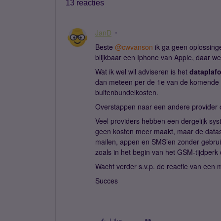
13 reacties
JanD
Beste ​
@cwvanson
ik ga geen oplossinge
blijkbaar een Iphone van Apple, daar wee
Wat ik wel wil adviseren is het
dataplaf
dan meteen per de 1e van de komende 
buitenbundelkosten.
Overstappen naar een andere provider 
Veel providers hebben een dergelijk s
geen kosten meer maakt, maar de datasn
mailen, appen en SMS’en zonder gebruik
zoals in het begin van het GSM-tijdperk 
Wacht verder s.v.p. de reactie van een 
Succes