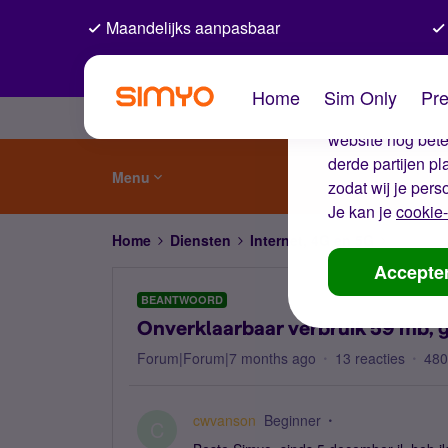
Maandelijks aanpasbaar
De coo
Home
Sim Only
Pre
Wij gebruiken co
website nog beter
derde partijen p
Menu
zodat wij je pers
Je kan je
cookie-
Home
Diensten
Internet, 4G en 5G
Onverkla
Accepte
BEANTWOORD
Onverklaarbaar verbruik 59 mb, g
Forum|Forum|7 months ago
13 reacties
480
cwvanson
Beginner
C