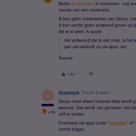
Beste ​
@cwvanson
ik memoreer nog even
reactie van een moderator.
Ik ben géén medewerker van Simyo, maar
ik kan verder geen antwoord geven op j
die je al weet, ik quote:
Het antwoord dat ik niet zoek, is het 
aan uw verbruik op uw apps, etc.
Succes
Like
Groentjuh
Forum Expert
G
Simyo meet alleen hoeveel data wordt geb
waarom. Dat wordt niet gemeten. Het best
+10
zelf te vinden.
Eventueel via apps zoals “
DataMan
” of "
inzicht krijgen.