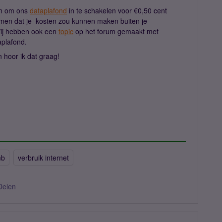
den om ons
dataplafond
in te schakelen voor €0,50 cent
men dat je kosten zou kunnen maken buiten je
Wij hebben ook een
topic
op het forum gemaakt met
taplafond.
 hoor ik dat graag!
mb
verbruik internet
Delen