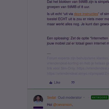
Dat het blokken van 59MB zijn is simpe
groepen van 59MB of 8 uur.
Is uit echt “uit via
deze instructies
” of si
toestel ECHT uit is zou er niets meer mo
maar werkt alles nog. Je kunt dan gewoon
Een oplossing: Zet de optie "Internetten
jouw mobiel zal er totaal geen internet
Forum experts zijn behulpzame klanten.
vriendendeal-korting en heb je helaas 
link voor Sim-Only: https://vriendendea
https://vriendendeal.simyo.nl/prepaid/Z
Like
Sedat
Oud-moderator
ANTWOORD
Hoi ​
@cwvanson
,