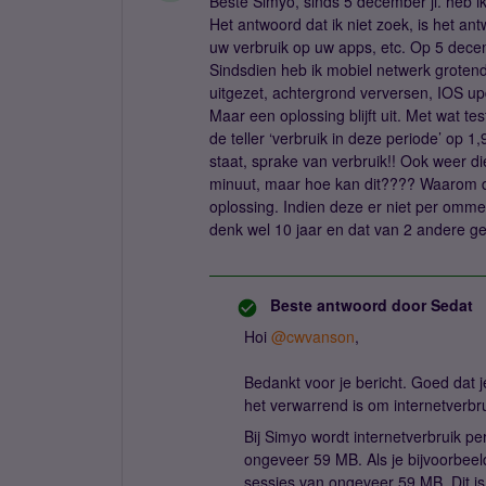
Beste Simyo, sinds 5 december jl. heb i
Het antwoord dat ik niet zoek, is het ant
uw verbruik op uw apps, etc. Op 5 decem
Sindsdien heb ik mobiel netwerk grotende
uitgezet, achtergrond verversen, IOS upd
Maar een oplossing blijft uit. Met wat t
de teller ‘verbruik in deze periode’ op 1,9
staat, sprake van verbruik!! Ook weer d
minuut, maar hoe kan dit???? Waarom do
oplossing. Indien deze er niet per om
denk wel 10 jaar en dat van 2 andere g
Beste antwoord door
Sedat
Hoi ​
@cwvanson
,
Bedankt voor je bericht. Goed dat j
het verwarrend is om internetverbrui
Bij Simyo wordt internetverbruik p
ongeveer 59 MB. Als je bijvoorbeel
sessies van ongeveer 59 MB. Dit is