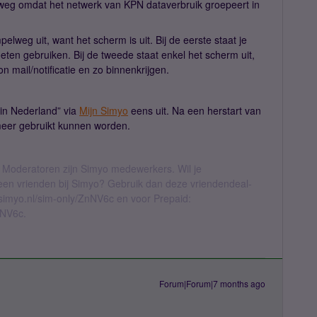
lweg omdat het netwerk van KPN dataverbruik groepeert in
mpelweg uit, want het scherm is uit. Bij de eerste staat je
eten gebruiken. Bij de tweede staat enkel het scherm uit,
 mail/notificatie en zo binnenkrijgen.
 in Nederland” via
Mijn Simyo
eens uit. Na een herstart van
 meer gebruikt kunnen worden.
 Moderatoren zijn Simyo medewerkers. Wil je
geen vrienden bij Simyo? Gebruik dan deze vriendendeal-
l.simyo.nl/sim-only/ZnNV6c en voor Prepaid:
nNV6c.
Forum|Forum|7 months ago