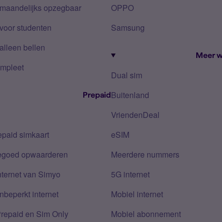
 maandelijks opzegbaar
OPPO
voor studenten
Samsung
alleen bellen
Meer w
mpleet
Dual sim
Buitenland
Prepaid
VriendenDeal
epaid simkaart
eSIM
tegoed opwaarderen
Meerdere nummers
nternet van Simyo
5G internet
nbeperkt internet
Mobiel internet
Prepaid en Sim Only
Mobiel abonnement