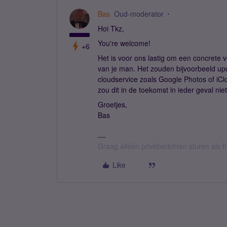
Bas
Oud-moderator
Hoi Tkz,
You're welcome!
+6
Het is voor ons lastig om een concrete v
van je man. Het zouden bijvoorbeeld up
cloudservice zoals Google Photos of iC
zou dit in de toekomst in ieder geval n
Groetjes,
Bas
Graag alléén privéberichten sturen als
Like