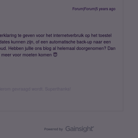
Forum|Forum|5 years ago
erklaring te geven voor het internetverbruik op het toestel
dates kunnen zijn, of een automatische back-up naar een
loud. Hebben jullie ons blog al helemaal doorgenomen? Dan
iet meer voor moeten komen 😇
 hierom gevraagd wordt. Superthanks!