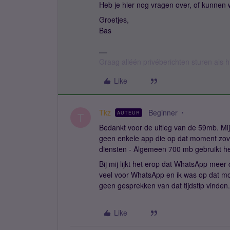
Heb je hier nog vragen over, of kunnen
Groetjes,
Bas
Graag alléén privéberichten sturen als
Like
Tkz
Beginner
AUTEUR
T
Bedankt voor de uitleg van de 59mb. Mij
geen enkele app die op dat moment zove
diensten - Algemeen 700 mb gebruikt hee
Bij mij lijkt het erop dat WhatsApp meer
veel voor WhatsApp en ik was op dat mo
geen gesprekken van dat tijdstip vinden
Like