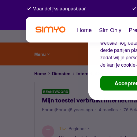
Maandelijks aanpasbaar
De coo
Home
Sim Only
Pre
Wij gebruiken co
website nog beter
derde partijen p
Menu
zodat wij je pers
Je kan je
cookie-
Home
Diensten
Internet, 4G en 5G
Mijn toe
Accepte
BEANTWOORD
Mijn toestel verbruikt internet m
Forum|Forum|5 years ago
4 reacties
76 Be
Tkz
Beginner
T