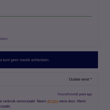
Delen
 Je kunt geen reactie achterlaten.
Oudste eerst
Forum|Forum|5 years ago
 wat verbruik veroorzaakt. Neem
dit blog
eens door. Hierin
orzaakt.