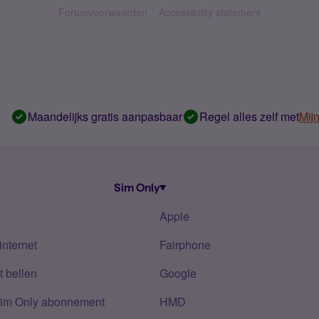
Forumvoorwaarden
Accessibility statement
Maandelijks gratis aanpasbaar
Regel alles zelf met
Mij
Sim Only
Apple
internet
Fairphone
 bellen
Google
Sim Only abonnement
HMD