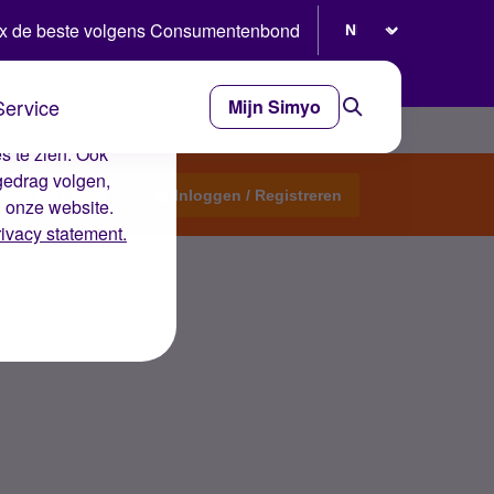
Selecteer taal
x de beste volgens Consumentenbond
Service
Mijn Simyo
e ervaring op de
s te zien. Ook
gedrag volgen,
Start een topic
Inloggen / Registreren
n onze website.
rivacy statement.