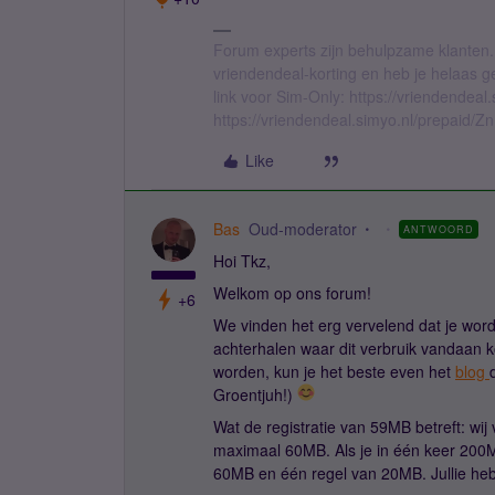
Forum experts zijn behulpzame klanten.
vriendendeal-korting en heb je helaas 
link voor Sim-Only: https://vriendendea
https://vriendendeal.simyo.nl/prepaid/Z
Like
Bas
Oud-moderator
ANTWOORD
Hoi Tkz,
Welkom op ons forum!
+6
We vinden het erg vervelend dat je word
achterhalen waar dit verbruik vandaan k
worden, kun je het beste even het
blog
Groentjuh!)
Wat de registratie van 59MB betreft: wi
maximaal 60MB. Als je in één keer 200MB 
60MB en één regel van 20MB. Jullie he