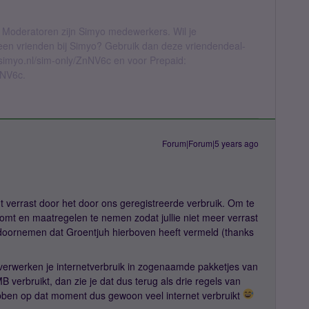
 Moderatoren zijn Simyo medewerkers. Wil je
geen vrienden bij Simyo? Gebruik dan deze vriendendeal-
l.simyo.nl/sim-only/ZnNV6c en voor Prepaid:
nNV6c.
Forum|Forum|5 years ago
t verrast door het door ons geregistreerde verbruik. Om te
omt en maatregelen te nemen zodat jullie niet meer verrast
doornemen dat Groentjuh hierboven heeft vermeld (thanks
j verwerken je internetverbruik in zogenaamde pakketjes van
verbruikt, dan zie je dat dus terug als drie regels van
bben op dat moment dus gewoon veel internet verbruikt