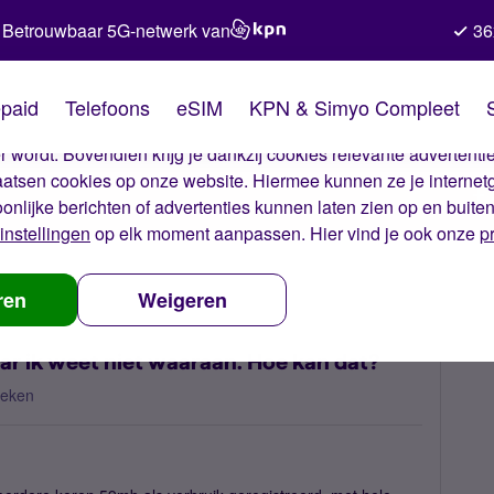
Betrouwbaar 5G-netwerk van
36
kies van Simyo
paid
Telefoons
eSIM
KPN & Simyo Compleet
okies op onze website. Met deze cookies zorgen wij ervoor dat j
 wordt. Bovendien krijg je dankzij cookies relevante advertentie
laatsen cookies op onze website. Hiermee kunnen ze je internet
oonlijke berichten of advertenties kunnen laten zien op en buite
instellingen
op elk moment aanpassen. Hier vind je ook onze
p
stel verbruikt internet maar ik weet niet waaraan. Hoe kan dat?
ren
Weigeren
aar ik weet niet waaraan. Hoe kan dat?
keken