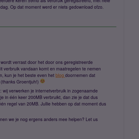
meerdere keren 59mb als verbruik geregistreerd, met hele
er dag. Op dat moment werd er niets gedownload ofzo.
 wordt verrast door het door ons geregistreerde
dit verbruik vandaan komt en maatregelen te nemen
en, kun je het beste even het
blog
doornemen dat
 (thanks Groentjuh!)
t: wij verwerken je internetverbruik in zogenaamde
e in één keer 200MB verbruikt, dan zie je dat dus
 één regel van 20MB. Jullie hebben op dat moment dus
unnen we je nog ergens anders mee helpen? Let us