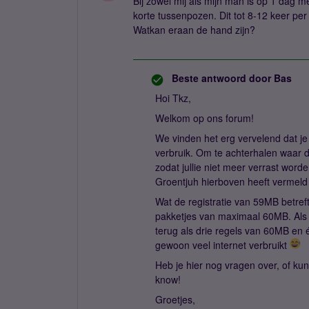
Bij zowel mij als mijn man is op 1 dag 
korte tussenpozen. Dit tot 8-12 keer p
Watkan eraan de hand zijn?
Beste antwoord door
Bas
Hoi Tkz,
Welkom op ons forum!
We vinden het erg vervelend dat je
verbruik. Om te achterhalen waar 
zodat jullie niet meer verrast word
Groentjuh hierboven heeft vermeld
Wat de registratie van 59MB betref
pakketjes van maximaal 60MB. Als j
terug als drie regels van 60MB en
gewoon veel internet verbruikt
Heb je hier nog vragen over, of k
know!
Groetjes,