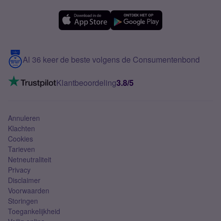
OPPO
Simyo Compleet
eSIM
Samsung A56
Over Simyo
Samsung
Meerdere nummers
Samsung S25 FE
Blog
5G internet
Contact
Al 36 keer de beste volgens de Consumentenbond
Mobiel internet
VoLTE 4G bellen
Klantbeoordeling
3.8/5
Mobiel abonnement
Simkaart
Annuleren
Klachten
Cookies
Tarieven
Netneutraliteit
Privacy
Disclaimer
Voorwaarden
Storingen
Toegankelijkheid