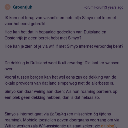
Groentjuh
Forum|Forum|3 years ago
G
IK kom net terug van vakantie en heb mijn Simyo met internet
voor het eerst gebruikt.
Hoe kan het dat in bepaalde gedeelten van Duitsland en
Oostenrijk je geen bereik hebt met Simyo?
Hoe kan je zien of je via wifi if met Simyo internet verbondej bent?
De dekking in Duitsland weet ik uit ervaring: Die laat ter wensen
over.
Vooral tussen bergen kan het wel eens zijn de dekking van de
lokale providers van dat land simpelweg niet de allerbeste is.
Simyo kan daar weinig aan doen; Als hun roaming partners op
een plek geen dekking hebben, dan is dat helaas zo.
Simyo's internet gaat via 2g/3g/4g (en misschien 5g tijdens
roaming). Mobiele toestellen geven doorgaans voorrang om via
Wifi te werken (als Wifi-assistentie uit staat zeker; zie
dit blog
),