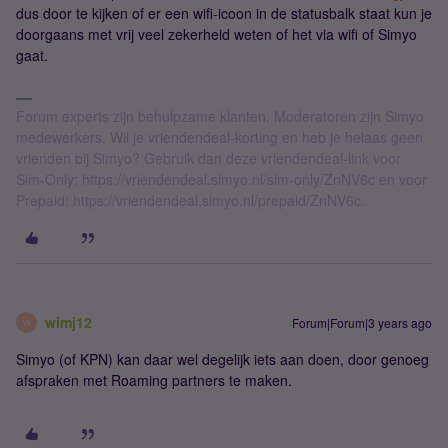
dus door te kijken of er een wifi-icoon in de statusbalk staat kun je
doorgaans met vrij veel zekerheid weten of het via wifi of Simyo
gaat.
Forum experts zijn behulpzame klanten. Moderatoren zijn Simyo
medewerkers. Wil je vriendendeal-korting en heb je helaas geen
vrienden bij Simyo? Gebruik dan deze vriendendeal-link voor
Sim-Only: https://vriendendeal.simyo.nl/sim-only/ZnNV6c en voor
Prepaid: https://vriendendeal.simyo.nl/prepaid/ZnNV6c.
wimj12
Forum|Forum|3 years ago
W
Simyo (of KPN) kan daar wel degelijk iets aan doen, door genoeg
afspraken met Roaming partners te maken.