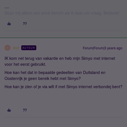
Stuur mij alleen een privé bericht als ik daar om vraag. Bedankt!
mcl
Forum|Forum|3 years ago
AUTEUR
M
IK kom net terug van vakantie en heb mijn Simyo met internet
voor het eerst gebruikt.
Hoe kan het dat in bepaalde gedeelten van Duitsland en
Oostenrijk je geen bereik hebt met Simyo?
Hoe kan je zien of je via wifi if met Simyo internet verbondej bent?