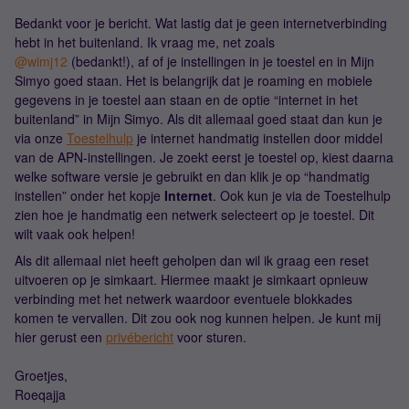
Bedankt voor je bericht. Wat lastig dat je geen internetverbinding
hebt in het buitenland. Ik vraag me, net zoals
@wimj12
(bedankt!), af of je instellingen in je toestel en in Mijn
Simyo goed staan. Het is belangrijk dat je roaming en mobiele
gegevens in je toestel aan staan en de optie “internet in het
buitenland” in Mijn Simyo. Als dit allemaal goed staat dan kun je
via onze
Toestelhulp
je internet handmatig instellen door middel
van de APN-instellingen. Je zoekt eerst je toestel op, kiest daarna
welke software versie je gebruikt en dan klik je op “handmatig
instellen” onder het kopje
Internet
. Ook kun je via de Toestelhulp
zien hoe je handmatig een netwerk selecteert op je toestel. Dit
wilt vaak ook helpen!
Als dit allemaal niet heeft geholpen dan wil ik graag een reset
uitvoeren op je simkaart. Hiermee maakt je simkaart opnieuw
verbinding met het netwerk waardoor eventuele blokkades
komen te vervallen. Dit zou ook nog kunnen helpen. Je kunt mij
hier gerust een
privébericht
voor sturen.
Groetjes,
Roeqajja