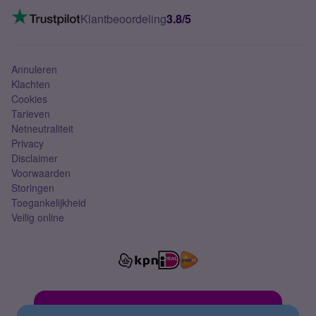
Mobiel internet
VoLTE 4G bellen
Klantbeoordeling
3.8/5
Mobiel abonnement
Simkaart
Annuleren
Klachten
Cookies
Tarieven
Netneutraliteit
Privacy
Disclaimer
Voorwaarden
Storingen
Toegankelijkheid
Veilig online