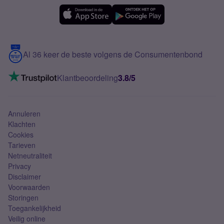
eSIM
Samsung A56
Over Simyo
Samsung
Meerdere nummers
Samsung S25 FE
Blog
5G internet
Contact
Al 36 keer de beste volgens de Consumentenbond
Mobiel internet
VoLTE 4G bellen
Klantbeoordeling
3.8/5
Mobiel abonnement
Simkaart
Annuleren
Klachten
Cookies
Tarieven
Netneutraliteit
Privacy
Disclaimer
Voorwaarden
Storingen
Toegankelijkheid
Veilig online