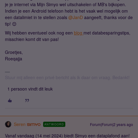
je je internet via Mijn Simyo wel uitschakelen of MB's bijkopen.
Indien je een Android telefoon hebt is het vaak wel mogelijk om
een datalimiet in te stellen zoals
@JanD
aangeeft, thanks voor de
tip! 😊
Wij hebben eventueel ook nog een
blog
met databesparingstips,
misschien komt dit van pas!
Groetjes,
Roeqajja
Stuur mij alleen een privé bericht als ik daar om vraag. Bedankt!
1 persoon vindt dit leuk
Seren
Forum|Forum|2 years ago
ANTWOORD
Vanaf vandaag (14 mei 2024) biedt Simyo een dataplafond aan!