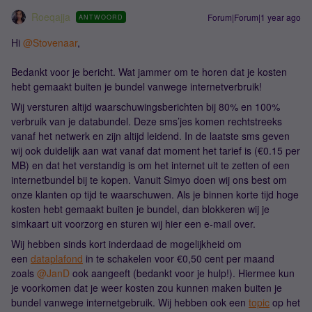
Roeqajja
Forum|Forum|1 year ago
ANTWOORD
Hi
@Stovenaar
,
Bedankt voor je bericht. Wat jammer om te horen dat je kosten
hebt gemaakt buiten je bundel vanwege internetverbruik!
Wij versturen altijd waarschuwingsberichten bij 80% en 100%
verbruik van je databundel. Deze sms’jes komen rechtstreeks
vanaf het netwerk en zijn altijd leidend. In de laatste sms geven
wij ook duidelijk aan wat vanaf dat moment het tarief is (€0.15 per
MB) en dat het verstandig is om het internet uit te zetten of een
internetbundel bij te kopen. Vanuit Simyo doen wij ons best om
onze klanten op tijd te waarschuwen. Als je binnen korte tijd hoge
kosten hebt gemaakt buiten je bundel, dan blokkeren wij je
simkaart uit voorzorg en sturen wij hier een e-mail over.
Wij hebben sinds kort inderdaad de mogelijkheid om
een
dataplafond
in te schakelen voor €0,50 cent per maand
zoals
@JanD
ook aangeeft (bedankt voor je hulp!). Hiermee kun
je voorkomen dat je weer kosten zou kunnen maken buiten je
bundel vanwege internetgebruik. Wij hebben ook een
topic
op het