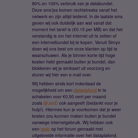
80% en 100% verbruik van je databundel.
Deze sms’jes komen rechtstreeks vanaf het
netwerk en zijn altijd leidend. In de laatste sms
geven wij ook duidelijk aan wat vanaf dat
moment het tarief is (€0.15 per MB) en dat het
verstandig is om het internet uit te zetten of
een internetbundel bij te kopen. Vanuit Simyo
doen wij ons best om onze klanten op tijd te
waarschuwen. Als je binnen korte tijd hoge
kosten hebt gemaakt buiten je bundel, dan
blokkeren wij je simkaart uit voorzorg en
sturen wij hier een e-mail over.
Wij hebben sinds kort inderdaad de
mogelijkheid om een
dataplafond
in te
schakelen voor €0,50 cent per maand
zoals
@JanD
ook aangeeft (bedankt voor je
hulp!). Hiermee kun je voorkomen dat je weer
kosten zou kunnen maken buiten je bundel
vanwege internetgebruik. Wij hebben ook
een
topic
op het forum gemaakt met
uitgebreide informatie over het dataplafond.