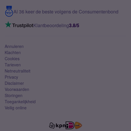
5G internet
Contact
Al 36 keer de beste volgens de Consumentenbond
Mobiel internet
VoLTE 4G bellen
Klantbeoordeling
3.8/5
Mobiel abonnement
Simkaart
Annuleren
Klachten
Cookies
Tarieven
Netneutraliteit
Privacy
Disclaimer
Voorwaarden
Storingen
Toegankelijkheid
Veilig online