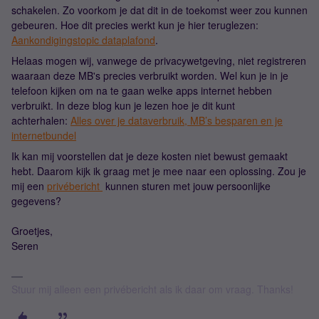
schakelen. Zo voorkom je dat dit in de toekomst weer zou kunnen
gebeuren. Hoe dit precies werkt kun je hier teruglezen:
Aankondigingstopic dataplafond
.
Helaas mogen wij, vanwege de privacywetgeving, niet registreren
waaraan deze MB's precies verbruikt worden. Wel kun je in je
telefoon kijken om na te gaan welke apps internet hebben
verbruikt. In deze blog kun je lezen hoe je dit kunt
achterhalen:
Alles over je dataverbruik, MB’s besparen en je
internetbundel
Ik kan mij voorstellen dat je deze kosten niet bewust gemaakt
hebt. Daarom kijk ik graag met je mee naar een oplossing. Zou je
mij een
privébericht
kunnen sturen met jouw persoonlijke
gegevens?
Groetjes,
Seren
Stuur mij alleen een privébericht als ik daar om vraag. Thanks!