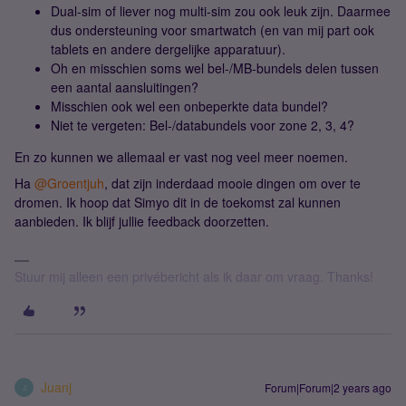
Dual-sim of liever nog multi-sim zou ook leuk zijn. Daarmee
dus ondersteuning voor smartwatch (en van mij part ook
tablets en andere dergelijke apparatuur).
Oh en misschien soms wel bel-/MB-bundels delen tussen
een aantal aansluitingen?
Misschien ook wel een onbeperkte data bundel?
Niet te vergeten: Bel-/databundels voor zone 2, 3, 4?
En zo kunnen we allemaal er vast nog veel meer noemen.
Ha
@Groentjuh
, dat zijn inderdaad mooie dingen om over te
dromen. Ik hoop dat Simyo dit in de toekomst zal kunnen
aanbieden. Ik blijf jullie feedback doorzetten.
Stuur mij alleen een privébericht als ik daar om vraag. Thanks!
Juanj
Forum|Forum|2 years ago
J