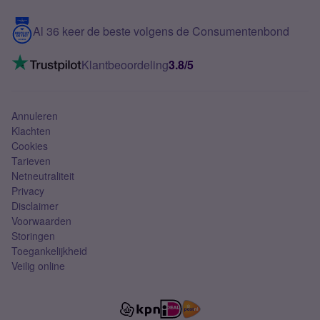
Blog
5G internet
Contact
Al 36 keer de beste volgens de Consumentenbond
Mobiel internet
VoLTE 4G bellen
Klantbeoordeling
3.8/5
Mobiel abonnement
Simkaart
Annuleren
Klachten
Cookies
Tarieven
Netneutraliteit
Privacy
Disclaimer
Voorwaarden
Storingen
Toegankelijkheid
Veilig online