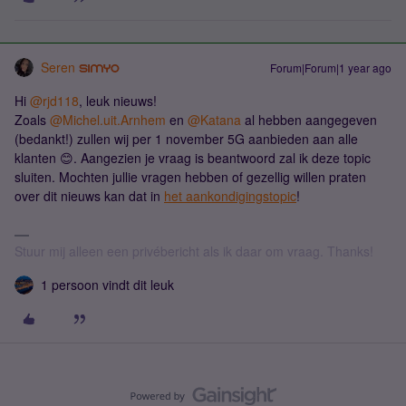
Seren
Forum|Forum|1 year ago
Hi
@rjd118
, leuk nieuws!
Zoals
@Michel.uit.Arnhem
en
@Katana
al hebben aangegeven
(bedankt!) zullen wij per 1 november 5G aanbieden aan alle
klanten 😊. Aangezien je vraag is beantwoord zal ik deze topic
sluiten. Mochten jullie vragen hebben of gezellig willen praten
over dit nieuws kan dat in
het aankondigingstopic
!
Stuur mij alleen een privébericht als ik daar om vraag. Thanks!
1 persoon vindt dit leuk