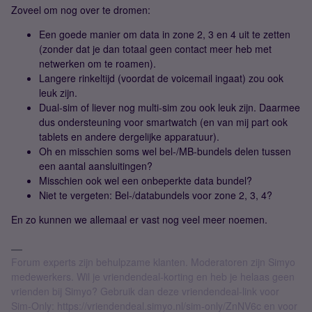
Zoveel om nog over te dromen:
Een goede manier om data in zone 2, 3 en 4 uit te zetten
(zonder dat je dan totaal geen contact meer heb met
netwerken om te roamen).
Langere rinkeltijd (voordat de voicemail ingaat) zou ook
leuk zijn.
Dual-sim of liever nog multi-sim zou ook leuk zijn. Daarmee
dus ondersteuning voor smartwatch (en van mij part ook
tablets en andere dergelijke apparatuur).
Oh en misschien soms wel bel-/MB-bundels delen tussen
een aantal aansluitingen?
Misschien ook wel een onbeperkte data bundel?
Niet te vergeten: Bel-/databundels voor zone 2, 3, 4?
En zo kunnen we allemaal er vast nog veel meer noemen.
Forum experts zijn behulpzame klanten. Moderatoren zijn Simyo
medewerkers. Wil je vriendendeal-korting en heb je helaas geen
vrienden bij Simyo? Gebruik dan deze vriendendeal-link voor
Sim-Only: https://vriendendeal.simyo.nl/sim-only/ZnNV6c en voor