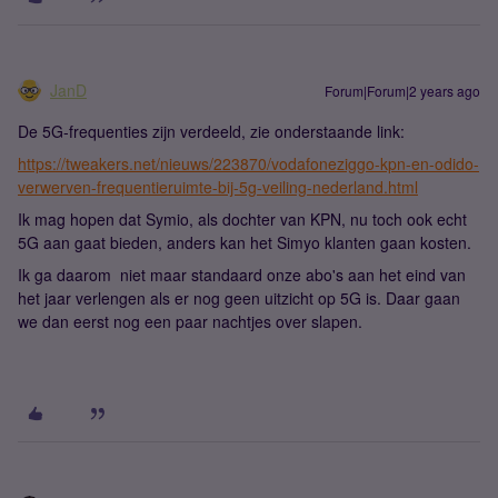
JanD
Forum|Forum|2 years ago
De 5G-frequenties zijn verdeeld, zie onderstaande link:
https://tweakers.net/nieuws/223870/vodafoneziggo-kpn-en-odido-
verwerven-frequentieruimte-bij-5g-veiling-nederland.html
Ik mag hopen dat Symio, als dochter van KPN, nu toch ook echt
5G aan gaat bieden, anders kan het Simyo klanten gaan kosten.
Ik ga daarom niet maar standaard onze abo's aan het eind van
het jaar verlengen als er nog geen uitzicht op 5G is. Daar gaan
we dan eerst nog een paar nachtjes over slapen.