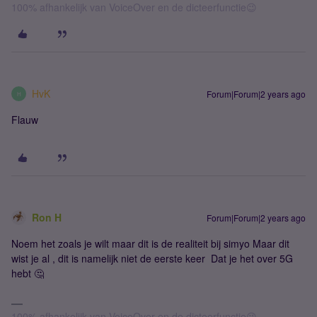
100% afhankelijk van VoiceOver en de dicteerfunctie😉
HvK
Forum|Forum|2 years ago
H
Flauw
Ron H
Forum|Forum|2 years ago
Noem het zoals je wilt maar dit is de realiteit bij simyo Maar dit
wist je al , dit is namelijk niet de eerste keer Dat je het over 5G
hebt 🤔
100% afhankelijk van VoiceOver en de dicteerfunctie😉