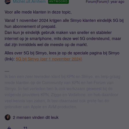
Michel.uit.Arnhem
Forum|Forum|1 year ago
ANTWOORD
Voor alle mede klanten in deze topic,
Vanaf 1 november 2024 krijgen alle Simyo klanten eindelijk 5G bij
hun abonnement of prepaid.
Dan kun je eindelijk gebruik maken van sneller en stabieler
internet op je smartphone, mits deze wel 5G ondersteund, maar
dat zijn inmiddels wel de meeste op de markt.
Alles over 5G bij Simyo, lees je op de speciale pagina bij Simyo
(link):
5G bij Simyo (per 1 november 2024)
Ik ben een zeer tevreden klant bij KPN en Simyo, en help graag
mede klanten op de Community van KPN en het Forum van
Simyo. In het verleden ben ik ook werkzaam geweest bij de
volgende providers KPN, Ziggo en Vodafone, en heb daardoor
veel kennis van zaken. Ik ben daarnaast ook grote fan én
gebruiker van Apple en AVM producten.
2 mensen vinden dit leuk