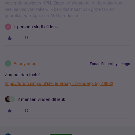
volgende providers KPN, Ziggo en Vodafone, en heb daardoor
veel kennis van zaken. Ik ben daarnaast ook grote fan én
gebruiker van Apple en AVM producten.
1 persoon vindt dit leuk
P
Anonymous
Forum|Forum|1 year ago
A
Zou het dan toch?
https://forum.simyo.nl/stel-je-vraag-57/eindelijk-5g-48832
2 mensen vinden dit leuk
V