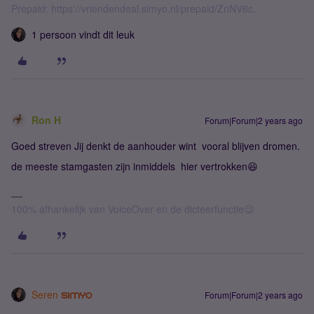
Prepaid: https://vriendendeal.simyo.nl/prepaid/ZnNV6c.
1 persoon vindt dit leuk
Ron H
Forum|Forum|2 years ago
Goed streven Jij denkt de aanhouder wint vooral blijven dromen.
de meeste stamgasten zijn inmiddels hier vertrokken😆
100% afhankelijk van VoiceOver en de dicteerfunctie😉
Seren
Forum|Forum|2 years ago