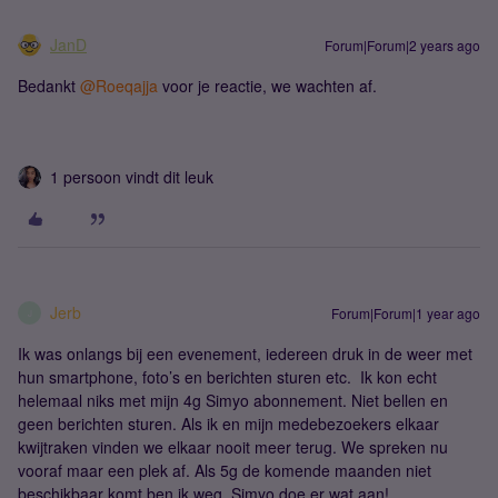
JanD
Forum|Forum|2 years ago
Bedankt
@Roeqajja
voor je reactie, we wachten af.
1 persoon vindt dit leuk
Jerb
Forum|Forum|1 year ago
J
Ik was onlangs bij een evenement, iedereen druk in de weer met
hun smartphone, foto’s en berichten sturen etc. Ik kon echt
helemaal niks met mijn 4g Simyo abonnement. Niet bellen en
geen berichten sturen. Als ik en mijn medebezoekers elkaar
kwijtraken vinden we elkaar nooit meer terug. We spreken nu
vooraf maar een plek af. Als 5g de komende maanden niet
beschikbaar komt ben ik weg. Simyo doe er wat aan!