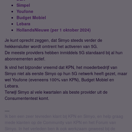
Simpel
Youfone
Budget Mobiel
Lebara
HollandsNieuwe (per 1 oktober 2024)
Je kunt oprecht zeggen, dat Simyo steeds verder de
hekkensluiter wordt omtrent het activeren van 5G.
De meeste providers hebben inmiddels 5G standaard bij al hun
abonnementen actief.
Ik vind het bijzonder vreemd dat KPN, het moederbedrijf van
Simyo niet als eerste Simyo op hun 5G netwerk heeft gezet, maar
wel Youfone (eveneens 100% van KPN), Budget Mobiel en
Lebara.
Terwijl Simyo al vele kwartalen als beste provider uit de
Consumententest komt.
Ik ben een zeer tevreden klant bij KPN en Simyo, en help graag
mede klanten op de Community van KPN en het Forum van
Simyo. In het verleden ben ik ook werkzaam geweest bij de