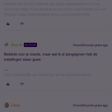
vrienden bij Simyo? Gebruik dan deze vriendendeal-link voor
Sim-Only: https://vriendendeal.simyo.nl/sim-only/ZnNV6c en voor
Prepaid: https://vriendendeal.simyo.nl/prepaid/ZnNV6c.
Ron H
Forum|Forum|4 years ago
AUTEUR
Bedankt voor je reactie, maar wat ik al aangegeven heb de
instellingen staan goed.
100% afhankelijk van VoiceOver en de dicteerfunctie😉
Daisy
Forum|Forum|4 years ago