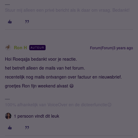
Stuur mij alleen een privé bericht als ik daar om vraag. Bedankt!
Ron H
Forum|Forum|3 years ago
AUTEUR
Hoi Roeqajja bedankt voor je reactie.
het betreft alleen de mails van het forum.
recentelijk nog mails ontvangen over factuur en nieuwsbrief.
groetjes Ron fijn weekend alvast 😃
100% afhankelijk van VoiceOver en de dicteerfunctie😉
1 persoon vindt dit leuk