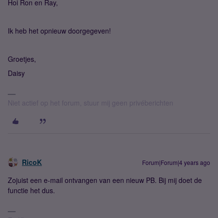
Hoi Ron en Ray,
Ik heb het opnieuw doorgegeven!
Groetjes,
Daisy
Niet actief op het forum, stuur mij geen privéberichten
RicoK
Forum|Forum|4 years ago
Zojuist een e-mail ontvangen van een nieuw PB. Bij mij doet de
functie het dus.