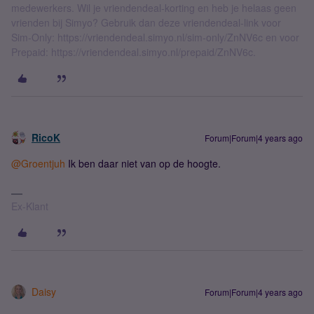
medewerkers. Wil je vriendendeal-korting en heb je helaas geen
vrienden bij Simyo? Gebruik dan deze vriendendeal-link voor
Sim-Only: https://vriendendeal.simyo.nl/sim-only/ZnNV6c en voor
Prepaid: https://vriendendeal.simyo.nl/prepaid/ZnNV6c.
RicoK
Forum|Forum|4 years ago
@Groentjuh
Ik ben daar niet van op de hoogte.
Ex-Klant
Daisy
Forum|Forum|4 years ago