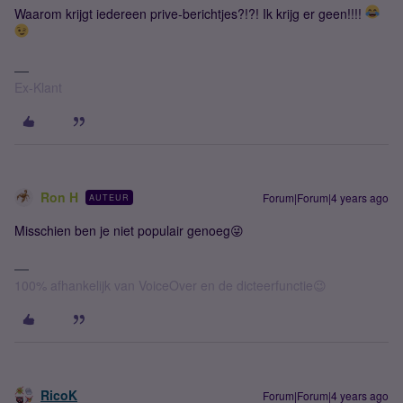
Waarom krijgt iedereen prive-berichtjes?!?! Ik krijg er geen!!!!
Ex-Klant
Ron H
Forum|Forum|4 years ago
AUTEUR
Misschien ben je niet populair genoeg😜
100% afhankelijk van VoiceOver en de dicteerfunctie😉
RicoK
Forum|Forum|4 years ago