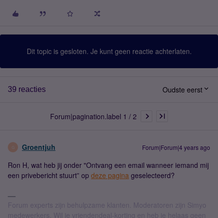
Dit topic is gesloten. Je kunt geen reactie achterlaten.
Oudste eerst
39 reacties
Forum|pagination.label 1 / 2
Groentjuh
Forum|Forum|4 years ago
G
Ron H, wat heb jij onder "Ontvang een email wanneer iemand mij
een privebericht stuurt” op
deze pagina
geselecteerd?
Forum experts zijn behulpzame klanten. Moderatoren zijn Simyo
medewerkers. Wil je vriendendeal-korting en heb je helaas geen