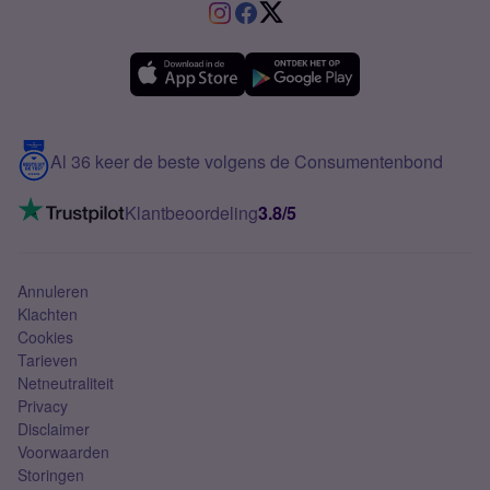
VriendenDeal
Verschil Prepaid en Sim Only
Samsung A36
Forum
OPPO
Simyo Compleet
eSIM
Samsung A56
Over Simyo
Samsung
Meerdere nummers
Samsung S25 FE
Blog
5G internet
Contact
Al 36 keer de beste volgens de Consumentenbond
Mobiel internet
VoLTE 4G bellen
Klantbeoordeling
3.8/5
Mobiel abonnement
Simkaart
Annuleren
Klachten
Cookies
Tarieven
Netneutraliteit
Privacy
Disclaimer
Voorwaarden
Storingen