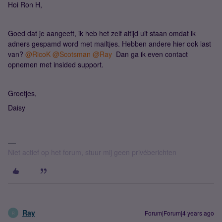
Hoi Ron H,
Goed dat je aangeeft, ik heb het zelf altijd uit staan omdat ik
adners gespamd word met mailtjes. Hebben andere hier ook last
van?
@RicoK
@Scotsman
@Ray
Dan ga ik even contact
opnemen met insided support.
Groetjes,
Daisy
Niet actief op het forum, stuur mij geen privéberichten
Ray
Forum|Forum|4 years ago
R