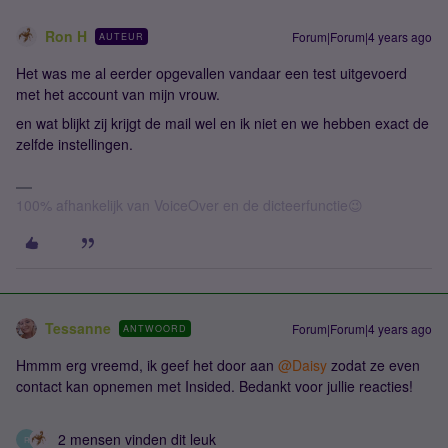
Ron H
Forum|Forum|4 years ago
AUTEUR
Het was me al eerder opgevallen vandaar een test uitgevoerd
met het account van mijn vrouw.
en wat blijkt zij krijgt de mail wel en ik niet en we hebben exact de
zelfde instellingen.
100% afhankelijk van VoiceOver en de dicteerfunctie😉
Tessanne
Forum|Forum|4 years ago
ANTWOORD
Hmmm erg vreemd, ik geef het door aan
@Daisy
zodat ze even
contact kan opnemen met Insided. Bedankt voor jullie reacties!
2 mensen vinden dit leuk
R