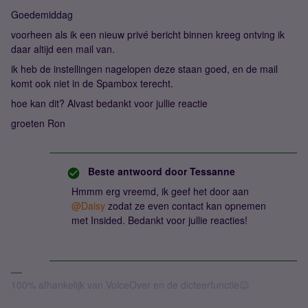
Goedemiddag
voorheen als ik een nieuw privé bericht binnen kreeg ontving ik
daar altijd een mail van.
ik heb de instellingen nagelopen deze staan goed, en de mail
komt ook niet in de Spambox terecht.
hoe kan dit? Alvast bedankt voor jullie reactie
groeten Ron
Beste antwoord door
Tessanne
Hmmm erg vreemd, ik geef het door aan
@Daisy
zodat ze even contact kan opnemen
met Insided. Bedankt voor jullie reacties!
100% afhankelijk van VoiceOver en de dicteerfunctie😉