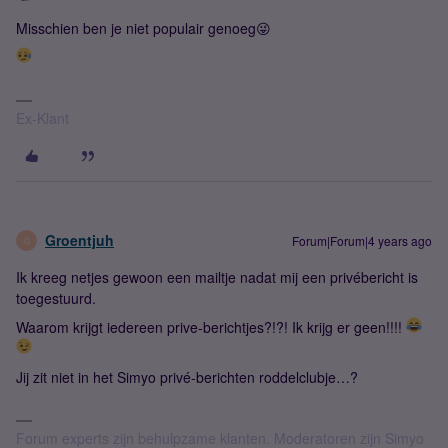
Misschien ben je niet populair genoeg😜
Ex-Klant
Groentjuh
Forum|Forum|4 years ago
G
Ik kreeg netjes gewoon een mailtje nadat mij een privébericht is
toegestuurd.
Waarom krijgt iedereen prive-berichtjes?!?! Ik krijg er geen!!!!
Jij zit niet in het Simyo privé-berichten roddelclubje…?
Forum experts zijn behulpzame klanten. Moderatoren zijn Simyo