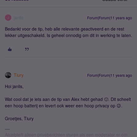
janlis
Forum|Forum|11 years ago
J
Bedankt voor de tip, heb alle relevante geactiveerd en de rest
lekker uitgeschakeld. Is geheel onnodig om dit in werking te laten.
Tiury
Forum|Forum|11 years ago
Hoi janlis,
Wat cool dat je iets aan de tip van Alex hebt gehad 🙂. Dit scheelt
een hoop batterij en levert ook weer een hoop privacy op 😉.
Groetjes, Tiury
Alsjeblieft alleen privéberichten sturen als een moderator er om