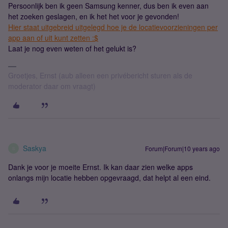
Persoonlijk ben ik geen Samsung kenner, dus ben ik even aan
het zoeken geslagen, en ik het het voor je gevonden!
Hier staat uitgebreid uitgelegd hoe je de locatievoorzieningen per
app aan of uit kunt zetten :$
Laat je nog even weten of het gelukt is?
Groetjes, Ernst (aub alleen een privébericht sturen als de
moderator daar om vraagt)
Saskya
Forum|Forum|10 years ago
S
Dank je voor je moeite Ernst. Ik kan daar zien welke apps
onlangs mijn locatie hebben opgevraagd, dat helpt al een eind.