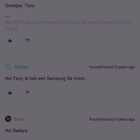
Groetjes, Tiury
Alsjeblieft alleen privéberichten sturen als een moderator er om
vraagt.
Saskya
Forum|Forum|10 years ago
S
Hoi Tiury, ik heb een Samsung S4 (mini).
Ernst
Forum|Forum|10 years ago
Hoi Saskya,