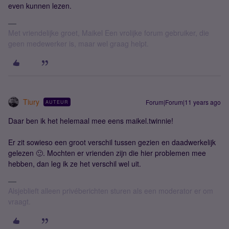
even kunnen lezen.
Met vriendelijke groet, Maikel Een vrolijke forum gebruiker, die
geen medewerker is, maar wel graag helpt.
Tiury
Forum|Forum|11 years ago
AUTEUR
Daar ben ik het helemaal mee eens maikel.twinnie!
Er zit sowieso een groot verschil tussen gezien en daadwerkelijk
gelezen 🙂. Mochten er vrienden zijn die hier problemen mee
hebben, dan leg ik ze het verschil wel uit.
Alsjeblieft alleen privéberichten sturen als een moderator er om
vraagt.