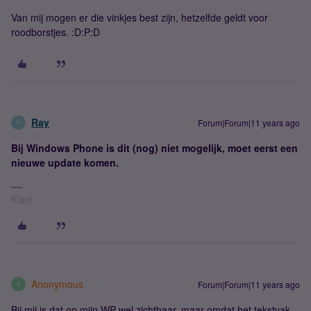
Van mij mogen er die vinkjes best zijn, hetzelfde geldt voor
roodborstjes. :D:P:D
Ray
Forum|Forum|11 years ago
R
Bij Windows Phone is dit (nog) niet mogelijk, moet eerst een
nieuwe update komen.
Klant
Anonymous
Forum|Forum|11 years ago
A
Bij mij is dat op mijn WP wel zichtbaar, maar omdat het tekstvak