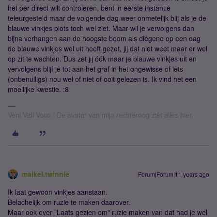
het per direct wilt controleren, bent in eerste instantie
teleurgesteld maar de volgende dag weer onmetelijk blij als je de
blauwe vinkjes plots toch wel ziet. Maar wil je vervolgens dan
bijna verhangen aan de hoogste boom als diegene op een dag
de blauwe vinkjes wel uit heeft gezet, jij dat niet weet maar er wel
op zit te wachten. Dus zet jij óók maar je blauwe vinkjes uit en
vervolgens blijf je tot aan het graf in het ongewisse of iets
(onbenulligs) nou wel of niet of ooit gelezen is. Ik vind het een
moeilijke kwestie. :8
Veni Vidi Voco / De avatar van mijn rechteroog ziet alles hier.
maikel.twinnie
Forum|Forum|11 years ago
Ik laat gewoon vinkjes aanstaan.
Belachelijk om ruzie te maken daarover.
Maar ook over "Laats gezien om" ruzie maken van dat had je wel