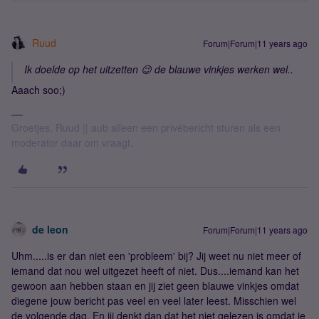
Ruud
Forum|Forum|11 years ago
Ik doelde op het uitzetten 😉 de blauwe vinkjes werken wel..
Aaach soo;)
Groetjes, Ruud || aub alleen een privébericht sturen als een
moderator daar om vraagt.
de leon
Forum|Forum|11 years ago
Uhm.....is er dan niet een 'probleem' bij? Jij weet nu niet meer of
iemand dat nou wel uitgezet heeft of niet. Dus....iemand kan het
gewoon aan hebben staan en jij ziet geen blauwe vinkjes omdat
diegene jouw bericht pas veel en veel later leest. Misschien wel
de volgende dag. En jij denkt dan dat het niet gelezen is omdat je