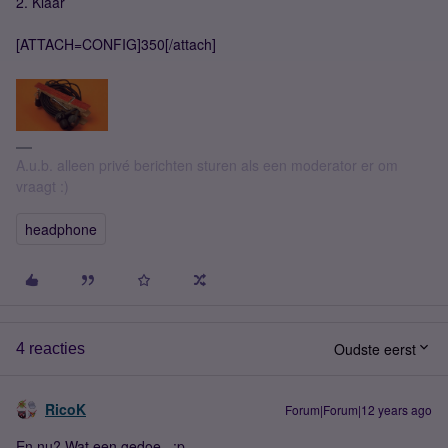
2. Klaar
[ATTACH=CONFIG]350[/attach]
A.u.b. alleen privé berichten sturen als een moderator er om
vraagt :)
headphone
Oudste eerst
4 reacties
RicoK
Forum|Forum|12 years ago
En nu? Wat een gedoe...:p