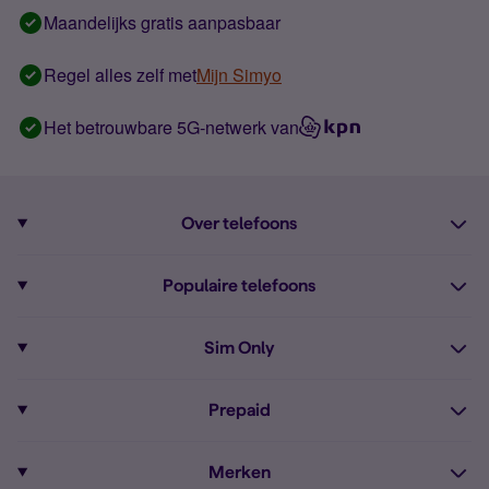
Maandelijks gratis aanpasbaar
Regel alles zelf met
Mijn Simyo
Het betrouwbare 5G-netwerk van
Over telefoons
Abonnement met telefoon
Populaire telefoons
Informatie over telefoons
Pixel 10
Sim Only
Alle telefoons
Pixel 9a
Sim Only
Prepaid
iPhone 16
Sim Only internet
Prepaid
iPhone 16e
Merken
Onbeperkt bellen