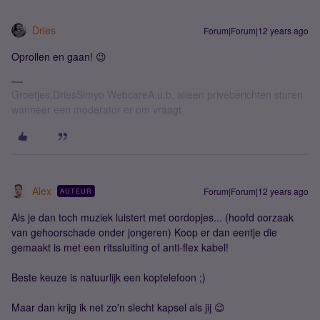
Dries
Forum|Forum|12 years ago
Oprollen en gaan! 😉
Groetjes,DriesSimyo WebcareA.u.b. alleen privéberichten sturen
wanneer een moderator er om vraagt
Alex
Forum|Forum|12 years ago
AUTEUR
Als je dan toch muziek luistert met oordopjes... (hoofd oorzaak
van gehoorschade onder jongeren) Koop er dan eentje die
gemaakt is met een ritssluiting of anti-flex kabel!
Beste keuze is natuurlijk een koptelefoon ;)
Maar dan krijg ik net zo'n slecht kapsel als jij 😉