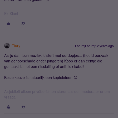
Ex-Klant
Tiury
Forum|Forum|12 years ago
Als je dan toch muziek luistert met oordopjes... (hoofd oorzaak
van gehoorschade onder jongeren) Koop er dan eentje die
gemaakt is met een ritssluiting of anti-flex kabel!
Beste keuze is natuurlijk een koptelefoon 😉
Alsjeblieft alleen privéberichten sturen als een moderator er om
vraagt.