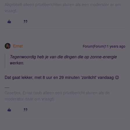
Alsjeblieft alleen privéberichten sturen als een moderator er om
vraagt.
Ernst
Forum|Forum|11 years ago
Tegenwoordig heb je van die dingen die op zonne-energie
werken.
Dat gaat lekker, met 8 uur en 29 minuten 'zonlicht' vandaag 😉
Groetjes, Ernst (aub alleen een privébericht sturen als de
moderator daar om vraagt)