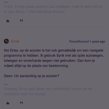
Frans, ik help graag anderen als vrijwilliger, maar ik werk niet bij
of voor Simyo ! || Nil Volentibus Arduum
Ernst
Forum|Forum|11 years ago
Hoi Dries, op de scooter is het ook gemakkelijk om een navigatie
programma te hebben. Ik gebruik Syrië met als optie autowegen,
tolwegen en onverharde wegen niet gebruiken. Dan kom je
vrijwel altijd op de plaats van bestemming.
Geen 12v aansluiting op je scooter?
Groetjes, Ernst (aub alleen een privébericht sturen als de
moderator daar om vraagt)