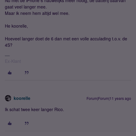
Nu met de iPhone 6 nauwelijks meer nodig, de batterij daarvan
gaat veel langer mee.
Maar ik neem hem altijd wel mee.
He koorelle,
Hoeveel langer doet de 6 dan met een volle acculading t.o.v. de
4S?
Ex-Klant
koorelle
Forum|Forum|11 years ago
Ik schat twee keer langer Rico.