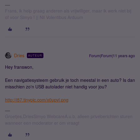
Frans, ik help graag anderen als vrijwilliger, maar ik werk niet bij
of voor Simyo ! || Nil Volentibus Arduum
Dries
Forum|Forum|11 years ago
AUTEUR
Hey franswon,
Een navigatiesysteem gebruik je toch meestal in een auto? Is dan
misschien zo'n USB autolader niet handig voor jou?
http://i57.tinypic.com/x0upvl.png
Groetjes,DriesSimyo WebcareA.u.b. alleen privéberichten sturen
wanneer een moderator er om vraagt