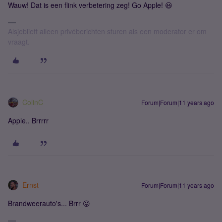
Wauw! Dat is een flink verbetering zeg! Go Apple! 😃
Alsjeblieft alleen privéberichten sturen als een moderator er om
vraagt.
ColinC
Forum|Forum|11 years ago
Apple.. Brrrrr
Ernst
Forum|Forum|11 years ago
Brandweerauto's... Brrr 😛