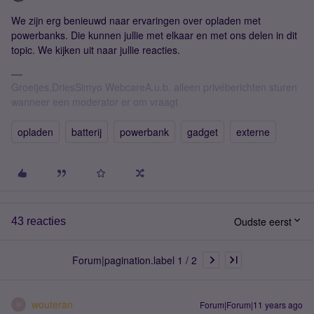
We zijn erg benieuwd naar ervaringen over opladen met
powerbanks. Die kunnen jullie met elkaar en met ons delen in dit
topic. We kijken uit naar jullie reacties.
Groetjes,DriesSimyo WebcareA.u.b. alleen privéberichten sturen
wanneer een moderator er om vraagt
opladen
batterij
powerbank
gadget
externe
Oudste eerst
43 reacties
Forum|pagination.label 1 / 2
wouteran
Forum|Forum|11 years ago
W