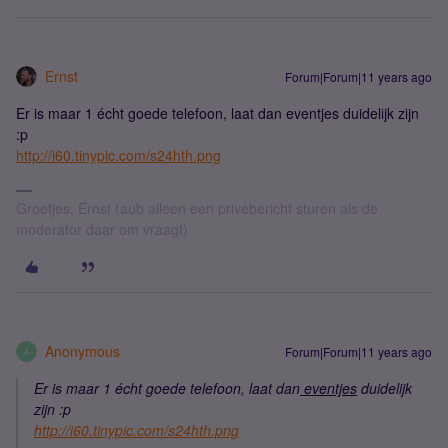
Ernst
Forum|Forum|11 years ago
Er is maar 1 écht goede telefoon, laat dan eventjes duidelijk zijn
:p
http://i60.tinypic.com/s24hth.png
Groetjes, Ernst (aub alleen een privébericht sturen als de
moderator daar om vraagt)
Anonymous
Forum|Forum|11 years ago
A
Er is maar 1 écht goede telefoon, laat dan
eventjes
duidelijk
zijn :p
http://i60.tinypic.com/s24hth.png