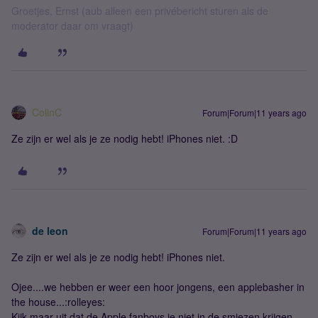
Groetjes, Ernst (aub alleen een privébericht sturen als de
moderator daar om vraagt)
ColinC
Forum|Forum|11 years ago
Ze zijn er wel als je ze nodig hebt! iPhones niet. :D
de leon
Forum|Forum|11 years ago
Ze zijn er wel als je ze nodig hebt! iPhones niet.
Ojee....we hebben er weer een hoor jongens, een applebasher in
the house...:rolleyes:
Kijk maar uit dat de Apple fanboys je niet in de smiezen krijgen,