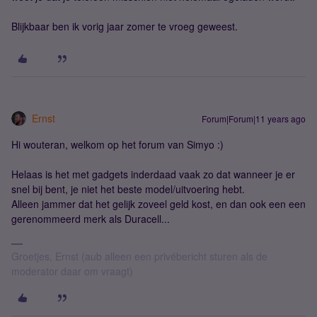
Blijkbaar ben ik vorig jaar zomer te vroeg geweest.
Ernst
Forum|Forum|11 years ago
Hi wouteran, welkom op het forum van Simyo :)
Helaas is het met gadgets inderdaad vaak zo dat wanneer je er
snel bij bent, je niet het beste model/uitvoering hebt.
Alleen jammer dat het gelijk zoveel geld kost, en dan ook een een
gerenommeerd merk als Duracell...
Groetjes, Ernst (aub alleen een privébericht sturen als de
moderator daar om vraagt)