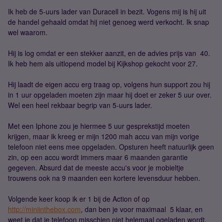
Ik heb de 5-uurs lader van Duracell in bezit. Vogens mij is hij uit
de handel gehaald omdat hij niet genoeg werd verkocht. Ik snap
wel waarom.
Hij is log omdat er een stekker aanzit, en de advies prijs van  40.
Ik heb hem als uitlopend model bij Kijkshop gekocht voor 27.
Hij laadt de eigen accu erg traag op, volgens hun support zou hij
in 1 uur opgeladen moeten zijn maar hij doet er zeker 5 uur over.
Wel een heel rekbaar begrip van 5-uurs lader.
Met een Iphone zou je hiermee 5 uur gesprekstijd moeten
krijgen, maar ik kreeg er mijn 1200 mah accu van mijn vorige
telefoon niet eens mee opgeladen. Opsturen heeft natuurlijk geen
zin, op een accu wordt immers maar 6 maanden garantie
gegeven. Absurd dat de meeste accu's voor je mobieltje
trouwens ook na 9 maanden een kortere levensduur hebben.
Volgende keer koop ik er 1 bij de Action of op
http://miniinthebox.com
, dan ben je voor maximaal  5 klaar, en
weet je dat je telefoon misschien niet helemaal ogeladen wordt.