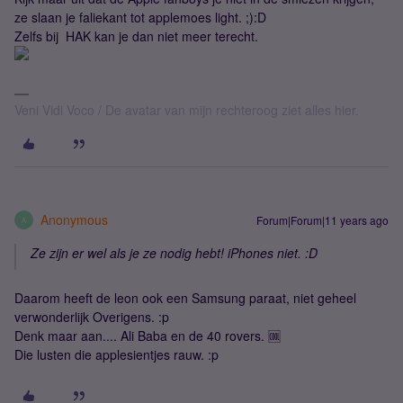
ze slaan je faliekant tot applemoes light. ;):D
Zelfs bij HAK kan je dan niet meer terecht.
Veni Vidi Voco / De avatar van mijn rechteroog ziet alles hier.
Anonymous
Forum|Forum|11 years ago
A
Ze zijn er wel als je ze nodig hebt! iPhones niet. :D
Daarom heeft de leon ook een Samsung paraat, niet geheel
verwonderlijk Overigens. :p
Denk maar aan.... Ali Baba en de 40 rovers. 🆒
Die lusten die applesientjes rauw. :p