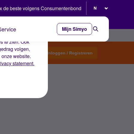
Selecteer taal
x de beste volgens Consumentenbond
Service
Mijn Simyo
e ervaring op de
s te zien. Ook
gedrag volgen,
Start een topic
Inloggen / Registreren
n onze website.
rivacy statement.