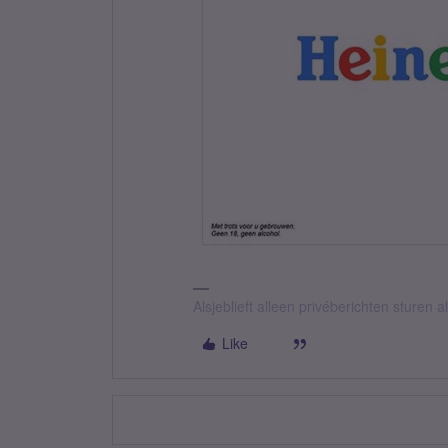
Alsjeblieft alleen privéberichten sturen
Like