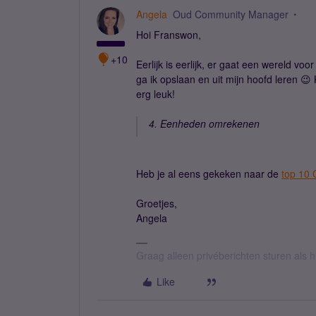
Angela
Oud Community Manager
Hoi Franswon,
+10
Eerlijk is eerlijk, er gaat een wereld voo
ga ik opslaan en uit mijn hoofd leren 😉
erg leuk!
4. Eenheden omrekenen
Heb je al eens gekeken naar de
top 10 
Groetjes,
Angela
Graag alleen privéberichten sturen als 
Like