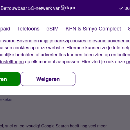
Betrouwbaar 5G-netwerk van
36
kies van Simyo
paid
Telefoons
eSIM
KPN & Simyo Compleet
okies op onze website. Met deze cookies zorgen wij ervoor dat j
 wordt. Bovendien krijg je dankzij cookies relevante advertentie
laatsen cookies op onze website. Hiermee kunnen ze je internet
oonlijke berichten of advertenties kunnen laten zien op en buite
instellingen
op elk moment aanpassen. Hier vind je ook onze
p
earch - meer dan je denkt
ren
Weigeren
t
Bekeken
l, snel en eenvoudig! Google Search heeft nog veel meer