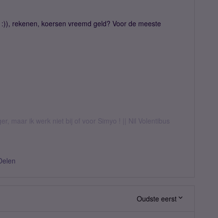
 :)), rekenen, koersen vreemd geld? Voor de meeste
er, maar ik werk niet bij of voor Simyo ! || Nil Volentibus
Delen
Oudste eerst