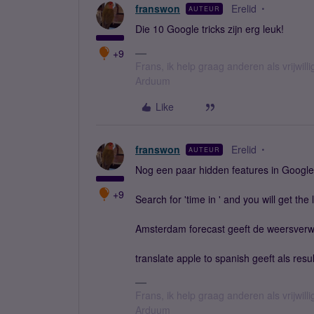
franswon
Erelid
AUTEUR
Die 10 Google tricks zijn erg leuk!
+9
Frans, ik help graag anderen als vrijwillig
Arduum
Like
franswon
Erelid
AUTEUR
Nog een paar hidden features in Google
+9
Search for 'time in ' and you will get the 
Amsterdam forecast geeft de weersver
translate apple to spanish geeft als res
Frans, ik help graag anderen als vrijwillig
Arduum