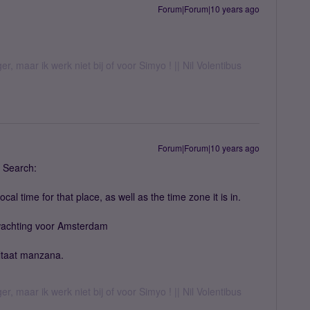
Forum|Forum|10 years ago
er, maar ik werk niet bij of voor Simyo ! || Nil Volentibus
Forum|Forum|10 years ago
 Search:
local time for that place, as well as the time zone it is in.
wachting voor Amsterdam
ultaat manzana.
er, maar ik werk niet bij of voor Simyo ! || Nil Volentibus