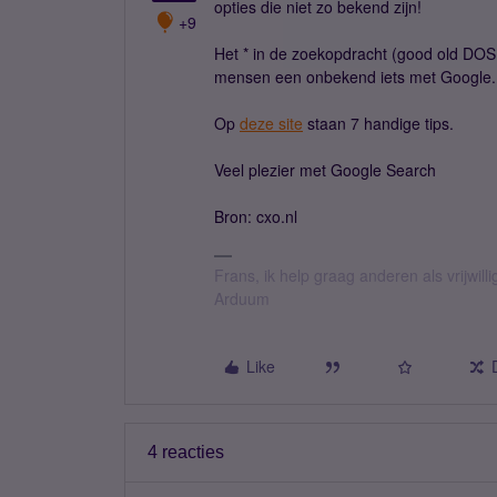
opties die niet zo bekend zijn!
+9
Het * in de zoekopdracht (good old DOS
mensen een onbekend iets met Google.
Op
deze site
staan 7 handige tips.
Veel plezier met Google Search
Bron: cxo.nl
Frans, ik help graag anderen als vrijwillig
Arduum
Like
4 reacties