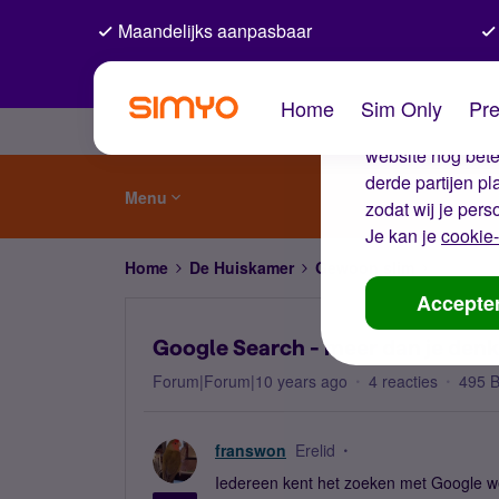
Maandelijks aanpasbaar
De coo
Home
Sim Only
Pre
Wij gebruiken co
website nog beter
derde partijen p
Menu
zodat wij je pers
Je kan je
cookie-
Home
De Huiskamer
Gewoon slim
Google S
Accepte
Google Search - meer dan je denk
Forum|Forum|10 years ago
4 reacties
495 
franswon
Erelid
Iedereen kent het zoeken met Google we