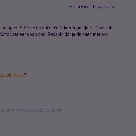
Forum|Forum|10 years ago
r me open :S De enige optie die ik ken is puntje 4. Deze link
 Komt vast eens van pas. Bedankt dat je dit deelt met ons,
Google tricks
?
hier om gevraagd wordt. Bedankt!