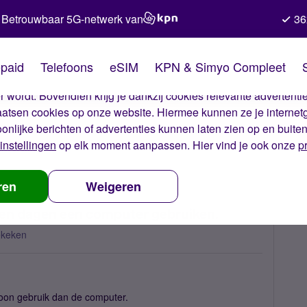
Betrouwbaar 5G-netwerk van
36
kies van Simyo
paid
Telefoons
eSIM
KPN & Simyo Compleet
okies op onze website. Met deze cookies zorgen wij ervoor dat j
 wordt. Bovendien krijg je dankzij cookies relevante advertentie
laatsen cookies op onze website. Hiermee kunnen ze je internet
oonlijke berichten of advertenties kunnen laten zien op en buite
instellingen
op elk moment aanpassen. Hier vind je ook onze
p
 er mensen die, net als ik, in geen dagen een computer gebruiken.
ren
Weigeren
 geen dagen een computer gebruiken.
ekeken
efoon gebruik dan de computer.