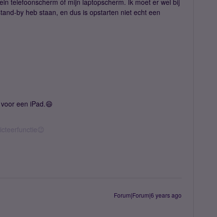
ein telefoonscherm óf mijn laptopscherm. Ik moet er wel bij
 stand-by heb staan, en dus is opstarten niet echt een
t voor een iPad.😄
icteerfunctie😉
Forum|Forum|6 years ago