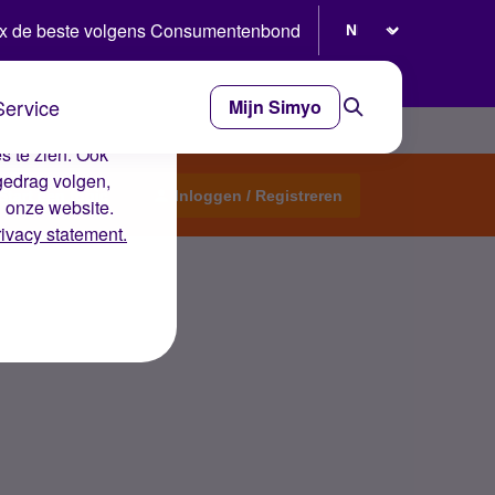
Selecteer taal
x de beste volgens Consumentenbond
Service
Mijn Simyo
e ervaring op de
s te zien. Ook
gedrag volgen,
Start een topic
Inloggen / Registreren
n onze website.
rivacy statement.