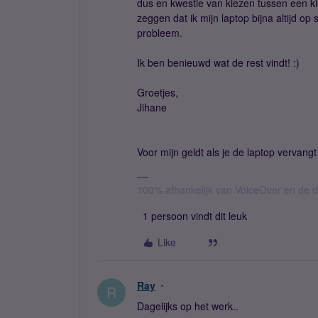
dus en kwestie van kiezen tussen een kl
zeggen dat ik mijn laptop bijna altijd op
probleem.
Ik ben benieuwd wat de rest vindt! :)
Groetjes,
Jihane
Voor mijn geldt als je de laptop vervang
100% afhankelijk van VoiceOver en de d
1 persoon vindt dit leuk
Like
Ray
R
Dagelijks op het werk..