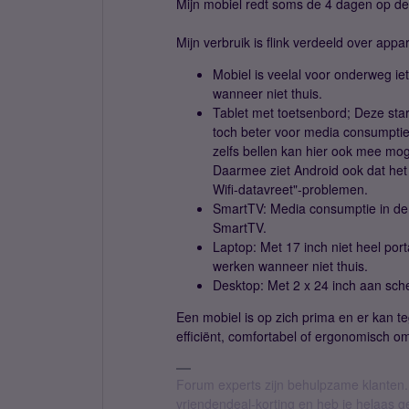
Mijn mobiel redt soms de 4 dagen op de a
Mijn verbruik is flink verdeeld over appa
Mobiel is veelal voor onderweg ie
wanneer niet thuis.
Tablet met toetsenbord; Deze star
toch beter voor media consumptie.
zelfs bellen kan hier ook mee moge
Daarmee ziet Android ook dat het 
Wifi-datavreet"-problemen.
SmartTV: Media consumptie in de 
SmartTV.
Laptop: Met 17 inch niet heel po
werken wanneer niet thuis.
Desktop: Met 2 x 24 inch aan sche
Een mobiel is op zich prima en er kan te
efficiënt, comfortabel of ergonomisch o
Forum experts zijn behulpzame klanten.
vriendendeal-korting en heb je helaas 