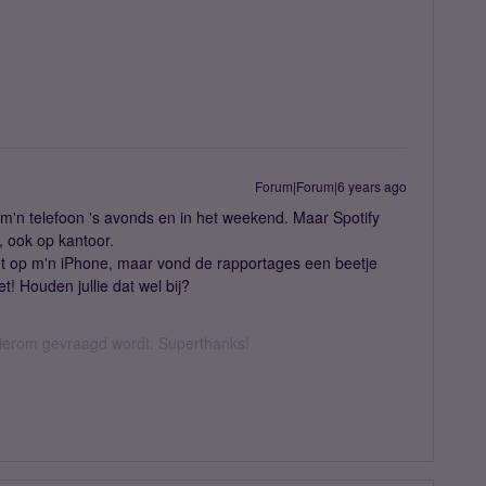
Forum|Forum|6 years ago
 m'n telefoon 's avonds en in het weekend. Maar Spotify
n, ook op kantoor.
t op m'n iPhone, maar vond de rapportages een beetje
! Houden jullie dat wel bij?
 hierom gevraagd wordt. Superthanks!