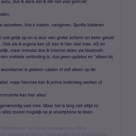
ccu, dus ik denk dat ik die niet veel gebruik!
raten:
ts opzoeken, foto's maken, navigeren, Spotify luisteren
t ook gelijk op en is door een groter scherm en beter geluid
 Ook als ik ergens kan zit, kan ik hier veel mee. 4G en
lijk, maar meestal doe ik internet delen via bluetooth.
een mobiele verbinding is, dus geen updates en "alleen bij
woonkamer is gewoon casten of zelf alleen op de
rtabel, maar hiermee kan ik prima onderweg werken of
rmruimte kan hier alles!
genwoordig veel mee. Maar het is lang niet altijd zo
m alles zoveel mogelijk op je smartphone te doen.
 Moderatoren zijn Simyo medewerkers. Wil je
geen vrienden bij Simyo? Gebruik dan deze vriendendeal-