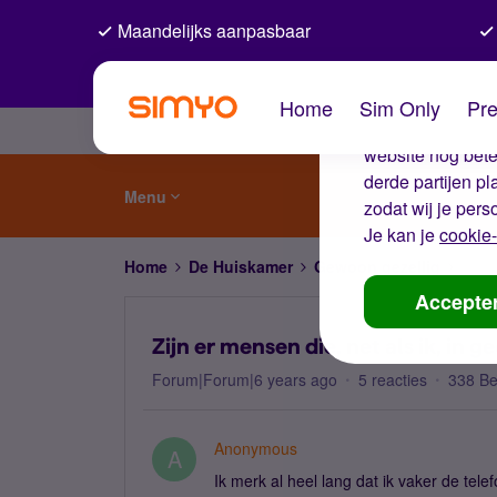
Maandelijks aanpasbaar
De coo
Home
Sim Only
Pre
Wij gebruiken co
website nog beter
derde partijen p
Menu
zodat wij je pers
Je kan je
cookie-
Home
De Huiskamer
Gewoon gezellig
Zijn
Accepte
Zijn er mensen die, net als ik, in
Forum|Forum|6 years ago
5 reacties
338 B
Anonymous
A
Ik merk al heel lang dat ik vaker de tel