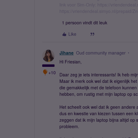
link voor Sim-Only: https://vriendendea
https://vriendendeal.simyo.nl/prepaid/Z
1 persoon vindt dit leuk
Like
Jihane
Oud community manager
Hi Friesian,
+10
Daar zeg je iets interessants! Ik heb mijn 
Maar ik merk ook wel dat ik eigenlijk het
die gemakkelijk met de telefoon kunnen (
hebben, om rustig met mijn laptop op sch
Het scheelt ook wel dat ik geen andere a
dus en kwestie van kiezen tussen een kl
zeggen dat ik mijn laptop bijna altijd op
probleem.