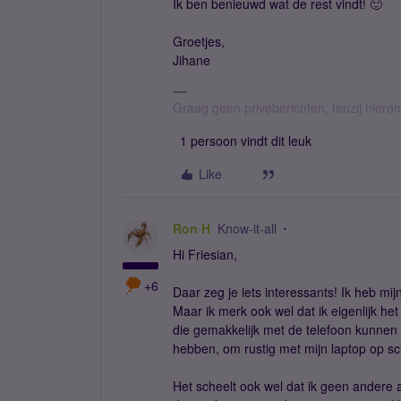
Ik ben benieuwd wat de rest vindt! 🙂
Groetjes,
Jihane
Graag geen privéberichten, tenzij hier
1 persoon vindt dit leuk
Like
Ron H
Know-it-all
Hi Friesian,
+6
Daar zeg je iets interessants! Ik heb mijn 
Maar ik merk ook wel dat ik eigenlijk het
die gemakkelijk met de telefoon kunnen (
hebben, om rustig met mijn laptop op sch
Het scheelt ook wel dat ik geen andere a