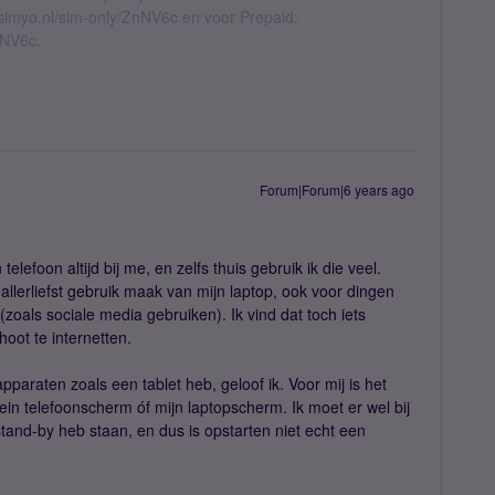
l.simyo.nl/sim-only/ZnNV6c en voor Prepaid:
nNV6c.
Forum|Forum|6 years ago
telefoon altijd bij me, en zelfs thuis gebruik ik die veel.
 allerliefst gebruik maak van mijn laptop, ook voor dingen
zoals sociale media gebruiken). Ik vind dat toch iets
oot te internetten.
pparaten zoals een tablet heb, geloof ik. Voor mij is het
ein telefoonscherm óf mijn laptopscherm. Ik moet er wel bij
 stand-by heb staan, en dus is opstarten niet echt een