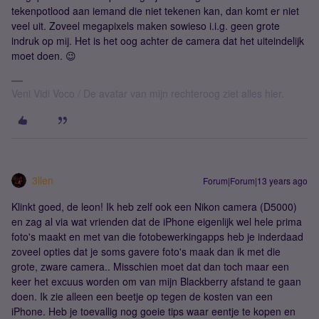
tekenpotlood aan iemand die niet tekenen kan, dan komt er niet
veel uit. Zoveel megapixels maken sowieso i.i.g. geen grote
indruk op mij. Het is het oog achter de camera dat het uiteindelijk
moet doen. 😉
Veni Vidi Voco / De avatar van mijn rechteroog ziet alles hier.
3llen
Forum|Forum|13 years ago
Klinkt goed, de leon! Ik heb zelf ook een Nikon camera (D5000)
en zag al via wat vrienden dat de iPhone eigenlijk wel hele prima
foto's maakt en met van die fotobewerkingapps heb je inderdaad
zoveel opties dat je soms gavere foto's maak dan ik met die
grote, zware camera.. Misschien moet dat dan toch maar een
keer het excuus worden om van mijn Blackberry afstand te gaan
doen. Ik zie alleen een beetje op tegen de kosten van een
iPhone. Heb je toevallig nog goeie tips waar eentje te kopen en