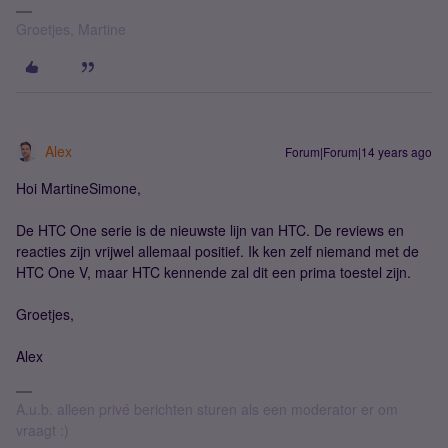
Groetjes, Martine
Alex
Forum|Forum|14 years ago
Hoi MartineSimone,
De HTC One serie is de nieuwste lijn van HTC. De reviews en
reacties zijn vrijwel allemaal positief. Ik ken zelf niemand met de
HTC One V, maar HTC kennende zal dit een prima toestel zijn.
Groetjes,
Alex
A.u.b. alleen privé berichten sturen als een moderator er om
vraagt :)