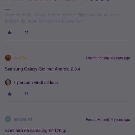
Groeten Niels / Simyo Forum Expert / Blije klant die anderen
graag helpt maar ben geen medewerker
dcs88a
Forum|Forum|14 years ago
Samsung Galaxy Gio met Android 2.3.4
1 persoon vindt dit leuk
anoniem1
Forum|Forum|14 years ago
A
ikzelf heb de samsung-E1170 ;p