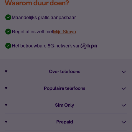
Waarom duur doen?
Maandelijks gratis aanpasbaar
Regel alles zelf met
Mijn Simyo
Het betrouwbare 5G-netwerk van
Over telefoons
Abonnement met telefoon
Populaire telefoons
Informatie over telefoons
Pixel 10
Sim Only
Alle telefoons
Pixel 9a
Sim Only
Prepaid
iPhone 16
Sim Only internet