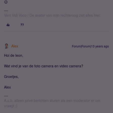
😉
Veni Vidi Voco / De avatar van mijn rechteroog ziet alles hier.
Alex
Forum|Forum|13 years ago
Hoi de leon,
Wat vind je van de foto camera en video camera?
Groetjes,
Alex
A.u.b. alleen privé berichten sturen als een moderator er om
vraagt :)