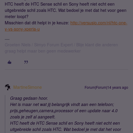
HTC heeft de HTC Sense schil en Sony heeft niet echt een
uitgebreide schil zoals HTC. Wat bedoel je met dat het voor geen
meter loopt?
Misschien dat dit helpt in je keuze:
http://versusio.com/nl/htc-one-
v-vs-sony-xperia-u
Groeten Niels / Simyo Forum Expert / Blije klant die anderen
graag helpt maar ben geen medewerker
MartineSimone
Forum|Forum|14 years ago
Graag gedaan hoor.
Het is maar net wat jij belangrijk vindt aan een telefoon;
prijs,geheugen,camera,processor of een update naar 4.0
zoals je zelf al aangeeft.
HTC heeft de HTC Sense schil en Sony heeft niet echt een
uitgebreide schil zoals HTC. Wat bedoel je met dat het voor