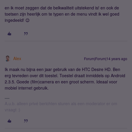
en ik moet zeggen dat de belkwaliteit uitstekend is! en ook de
toetsen zijn heerlijk om te typen en de menu vindt ik wel goed
ingedeeld! 😉
Alex
Forum|Forum|14 years ago
Ik maak nu bijna een jaar gebruik van de HTC Desire HD. Ben
erg tevreden over dit toestel. Toestel draait inmiddels op Android
2.3.5. Goede (film)camera en een groot scherm. Ideaal voor
mobiel internet gebruik.
A.u.b. alleen privé berichten sturen als een moderator er om
vraagt :)