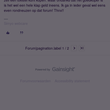
zelf een toestel kunt kopen. Maar ondanks dat het goedkoper is
is het wel een hele klap geld ineens. Ik ga in ieder geval wel eens
even rondneuzen op dat forum! Thnx!!
Simyo webcare
Forum|pagination.label 1 / 2
Forumvoorwaarden
Accessibility statement