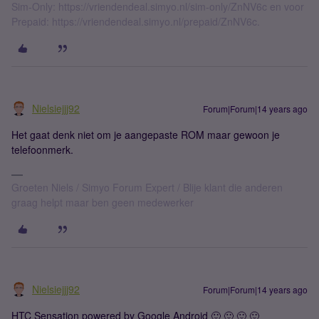
Sim-Only: https://vriendendeal.simyo.nl/sim-only/ZnNV6c en voor
Prepaid: https://vriendendeal.simyo.nl/prepaid/ZnNV6c.
Nielsiejjj92
Forum|Forum|14 years ago
Het gaat denk niet om je aangepaste ROM maar gewoon je
telefoonmerk.
Groeten Niels / Simyo Forum Expert / Blije klant die anderen
graag helpt maar ben geen medewerker
Nielsiejjj92
Forum|Forum|14 years ago
HTC Sensation powered by Google Android 🙂 🙂 🙂 🙂