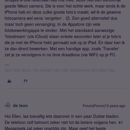
goede Nikon camera. Die is voor het echte werk, maar sinds ik de
iPhone heb en deze zulke goede foto's maakt, wil ik de gewone
fotocamera wel eens 'vergeten' . 😉. Een goed alternatief dus
maar toch geen vervanging. In de Appstore zijn vele
fotobewerkingapps te vinden. Met het standaard aanwezige
'fotostream' (via iCloud) staan enkele seconden later al je foto's
die je met de iPhone hebt gemaakt ook op je iPad. En daar kan ik
ze dan direct bewerken. Met een handige app, zoals 'Transfer'
zet je ze vervolgens in no time draadloos (via WiFi) op je PC.
Veni Vidi Voco / De avatar van mijn rechteroog ziet alles hier.
de leon
Forum|Forum|13 years ago
Hoi Ellen, las toevallig iets daarover in een paar Duitse bladen.
De telefoon zelf behoort zeker niet tot de betere volgens hen. 41
Megapixels zal zeker prachtig zijn. Maar geef het beste