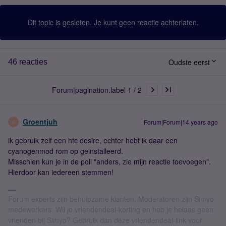
Dit topic is gesloten. Je kunt geen reactie achterlaten.
Oudste eerst
46 reacties
Forum|pagination.label 1 / 2
Groentjuh
Forum|Forum|14 years ago
G
ik gebruik zelf een htc desire, echter hebt ik daar een
cyanogenmod rom op geinstalleerd.
Misschien kun je in de poll "anders, zie mijn reactie toevoegen".
Hierdoor kan iedereen stemmen!
Forum experts zijn behulpzame klanten. Moderatoren zijn Simyo
medewerkers. Wil je vriendendeal-korting en heb je helaas geen
vrienden bij Simyo? Gebruik dan deze vriendendeal-link voor