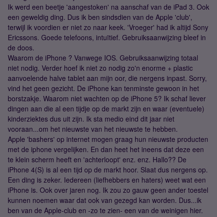
Ik werd een beetje 'aangestoken' na aanschaf van de iPad 3. Ook
een geweldig ding. Dus ik ben sindsdien van de Apple 'club',
terwijl ik voordien er niet zo naar keek. 'Vroeger' had ik altijd Sony
Ericssons. Goede telefoons, intuïtief. Gebruiksaanwijzing bleef in
de doos.
Waarom de iPhone ? Vanwege IOS. Gebruiksaanwijzing totaal
niet nodig. Verder hoef ik niet zo nodig zo'n enorme + plastic
aanvoelende halve tablet aan mijn oor, die nergens inpast. Sorry,
vind het geen gezicht. De iPhone kan tenminste gewoon in het
borstzakje. Waarom niet wachten op de iPhone 5? Ik schaf liever
dingen aan die al een tijdje op de markt zijn en waar (eventuele)
kinderziektes dus uit zijn. Ik sta medio eind dit jaar niet
vooraan...om het nieuwste van het nieuwste te hebben.
Apple 'bashers' op internet mogen graag hun nieuwste producten
met de iphone vergelijken. En dan heet het ineens dat deze een
te klein scherm heeft en 'achterloopt' enz. enz. Hallo?? De
iPhone 4(S) is al een tijd op de markt hoor. Slaat dus nergens op.
Een ding is zeker. Iedereen (liefhebbers en haters) weet wat een
iPhone is. Ook over jaren nog. Ik zou zo gauw geen ander toestel
kunnen noemen waar dat ook van gezegd kan worden. Dus...ik
ben van de Apple-club en -zo te zien- een van de weinigen hier.