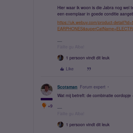
Hier waar ik woon is die Jabra nog wel 
een exemplaar in goede conditie aangebo
https://uk.webuy.com/product-detai
EARPHONES&superCatName=ELECTRON
Fàilte gu Alba!
1 persoon vindt dit leuk
Like
Scotsman
Forum expert
Wat mij betreft: de combinatie oordopje
+9
Fàilte gu Alba!
1 persoon vindt dit leuk