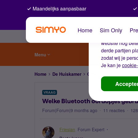
Maandelijks aanpasbaar
De coo
Home
Sim Only
Pre
Wij gebruiken co
website nog beter
derde partijen p
Menu
zodat wij je pers
Je kan je
cookie-
Home
De Huiskamer
Gewoon gezellig
Welk
Accepte
VRAAG
Welke Bluetooth oordopjes gebruik
Forum|Forum|9 months ago
11 reacties
128
Friesian
Forum Expert