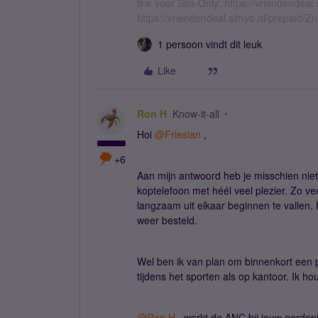
link voor Sim-Only: https://vriendendea
https://vriendendeal.simyo.nl/prepaid/Z
1 persoon vindt dit leuk
Like
Ron H
Know-it-all
Hoi ​
@Friesian
,
+6
Aan mijn antwoord heb je misschien niet 
koptelefoon met héél veel plezier. Zo veel
langzaam uit elkaar beginnen te vallen. 
weer besteld.
Wel ben ik van plan om binnenkort een 
tijdens het sporten als op kantoor. Ik hou
@Ron H
, werkt de ANC bij jouw oordopje