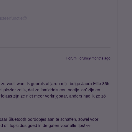
icteerfunctie😉
Forum|Forum|9 months ago
zo veel, want ik gebruik al jaren mijn beige Jabra Elite 85h
 plezier zelfs, dat ze inmiddels een beetje ‘op’ zijn en
Helaas zijn ze niet meer verkrijgbaar, anders had ik ze zó
paar Bluetooth-oordopjes aan te schaffen, zowel voor
d dit topic dus goed in de gaten voor alle tips! 👀