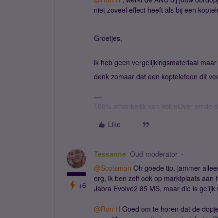
niet zoveel effect heeft als bij een kop
Groetjes,
ik heb geen vergelijkingsmateriaal maar i
denk zomaar dat een koptelefoon dit ve
100% afhankelijk van VoiceOver en de d
Like
Tessanne
Oud-moderator
@Scotsman
Oh goede tip, jammer alleen
erg, ik ben zelf ook op marktplaats aan
+6
Jabra Evolve2 85 MS, maar die is gelijk 
@Ron H
Goed om te horen dat de dopjes