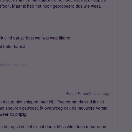
telefoon. Maar ik heb het nooit geprobeerd dus wie weet.
k vind dat ze best wel wat weg filteren.
el beter kan😉
icteerfunctie😉
Forum|Forum|9 months ago
 dat ze niet shippen naar NL! Tweedehands vind ik niet
 het speuren geweest. Ik overweeg ook de nieuwere versie
weer zo prijzig.
 het op zich niet slecht doen. Misschien toch maar eens