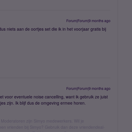
Forum|Forum|9 months ago
 niets aan de oortjes set die ik in het voorjaar gratis bij
Forum|Forum|9 months ago
iet voor eventuele noise cancelling, want ik gebruik ze juist
jes zijn. Ik blijf dus de omgeving ermee horen.
 Moderatoren zijn Simyo medewerkers. Wil je
geen vrienden bij Simyo? Gebruik dan deze vriendendeal-