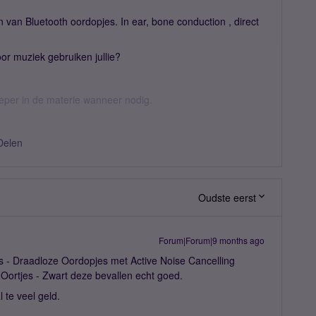
 van Bluetooth oordopjes. In ear, bone conduction , direct
or muziek gebruiken jullie?
ieper in de materie wanneer nodig.
Delen
Oudste eerst
Forum|Forum|9 months ago
s - Draadloze Oordopjes met Active Noise Cancelling
Oortjes - Zwart deze bevallen echt goed.
 te veel geld.