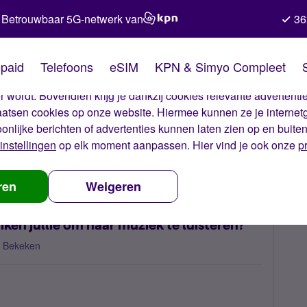
Betrouwbaar 5G-netwerk van
36
kies van Simyo
paid
Telefoons
eSIM
KPN & Simyo Compleet
okies op onze website. Met deze cookies zorgen wij ervoor dat j
 wordt. Bovendien krijg je dankzij cookies relevante advertentie
laatsen cookies op onze website. Hiermee kunnen ze je internet
oonlijke berichten of advertenties kunnen laten zien op en buite
instellingen
op elk moment aanpassen. Hier vind je ook onze
p
e Bluetooth oordopjes gebruiken jullie om naar muziek te luisteren?
ren
Weigeren
en jullie om naar muziek te luisteren?
 Bekeken