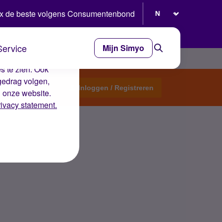
Selecteer taal
x de beste volgens Consumentenbond
Service
Mijn Simyo
e ervaring op de
s te zien. Ook
gedrag volgen,
Start een topic
Inloggen / Registreren
n onze website.
rivacy statement.