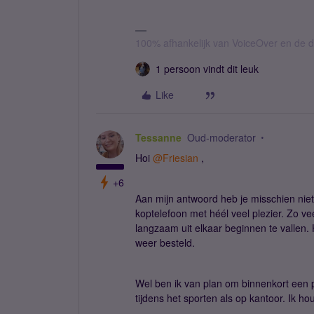
100% afhankelijk van VoiceOver en de d
1 persoon vindt dit leuk
Like
Tessanne
Oud-moderator
Hoi ​
@Friesian
,
+6
Aan mijn antwoord heb je misschien niet 
koptelefoon met héél veel plezier. Zo veel
langzaam uit elkaar beginnen te vallen. 
weer besteld.
Wel ben ik van plan om binnenkort een 
tijdens het sporten als op kantoor. Ik hou