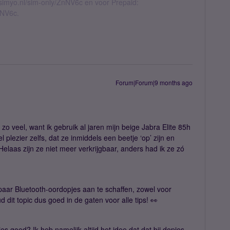
l.simyo.nl/sim-only/ZnNV6c en voor Prepaid:
nNV6c.
Forum|Forum|9 months ago
zo veel, want ik gebruik al jaren mijn beige Jabra Elite 85h
 plezier zelfs, dat ze inmiddels een beetje ‘op’ zijn en
Helaas zijn ze niet meer verkrijgbaar, anders had ik ze zó
paar Bluetooth-oordopjes aan te schaffen, zowel voor
d dit topic dus goed in de gaten voor alle tips! 👀
s goed? Ik heb namelijk altijd het idee dat dat bij dopjes