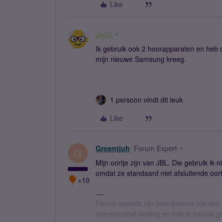
Like
JanD
Ik gebruik ook 2 hoorapparaten en heb dus
mijn nieuwe Samsung kreeg.
1 persoon vindt dit leuk
Like
Groentjuh
Forum Expert
G
Mijn oortje zijn van JBL. Die gebruik ik n
omdat ze standaard niet afsluitende oort
+10
Forum experts zijn behulpzame klanten.
vriendendeal-korting en heb je helaas 