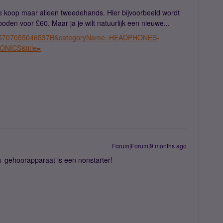
te koop maar alleen tweedehands. Hier bijvoorbeeld wordt
den voor £60. Maar ja je wilt natuurlijk een nieuwe...
l?id=5707055046537B&categoryName=HEADPHONES-
ICS&title=
Forum|Forum|9 months ago
 + gehoorapparaat is een nonstarter!