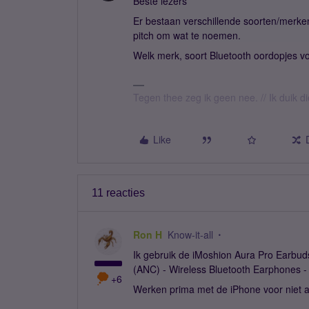
Beste lezers
Er bestaan verschillende soorten/merken
pitch om wat te noemen.
Welk merk, soort Bluetooth oordopjes vo
Tegen thee zeg ik geen nee. // Ik duik d
Like
11 reacties
Ron H
Know-it-all
Ik gebruik de iMoshion Aura Pro Earbud
(ANC) - Wireless Bluetooth Earphones - 
+6
Werken prima met de iPhone voor niet al