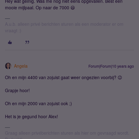
Hey wat geinig. Was me nog niet eens opgevallen. Best een
mooie mijlpaal. Op naar de 7000 😃
A.u.b. alleen privé berichten sturen als een moderator er om
vraagt :)
Angela
Forum|Forum|10 years ago
Oh en mijn 4400 van zojuist gaat weer ongezien voorbij? 😉
Grapje hoor!
Oh en mijn 2000 van zojuist ook ;)
Het is je gegund hoor Alex!
Graag alleen privéberichten sturen als hier om gevraagd wordt.