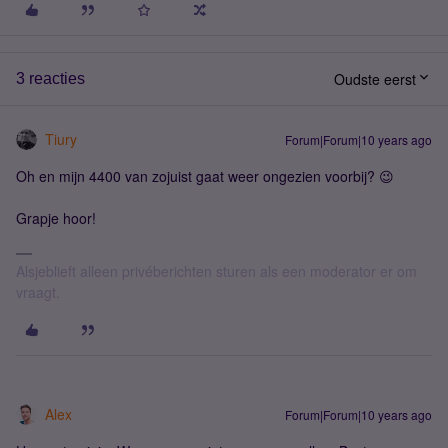
Oudste eerst
3 reacties
Tiury
Forum|Forum|10 years ago
Oh en mijn 4400 van zojuist gaat weer ongezien voorbij? 😉
Grapje hoor!
Alsjeblieft alleen privéberichten sturen als een moderator er om
vraagt.
Alex
Forum|Forum|10 years ago