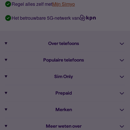
Regel alles zelf met
Mijn Simyo
Het betrouwbare 5G-netwerk van
Over telefoons
Abonnement met telefoon
Populaire telefoons
Informatie over telefoons
Pixel 10
Sim Only
Alle telefoons
Pixel 9a
Sim Only
Prepaid
iPhone 16
Sim Only internet
Prepaid
iPhone 16e
Merken
Onbeperkt bellen
Bestel Prepaid simkaart
iPhone 15
Apple
Zakelijk Sim Only abonnement
Meer weten over
Prepaid tegoed opwaarderen
iPhone 14 Refurbished