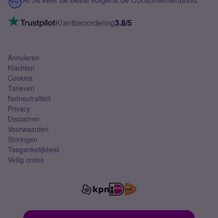
Mobiel internet
VoLTE 4G bellen
Klantbeoordeling
3.8/5
Mobiel abonnement
Simkaart
Annuleren
Klachten
Cookies
Tarieven
Netneutraliteit
Privacy
Disclaimer
Voorwaarden
Storingen
Toegankelijkheid
Veilig online