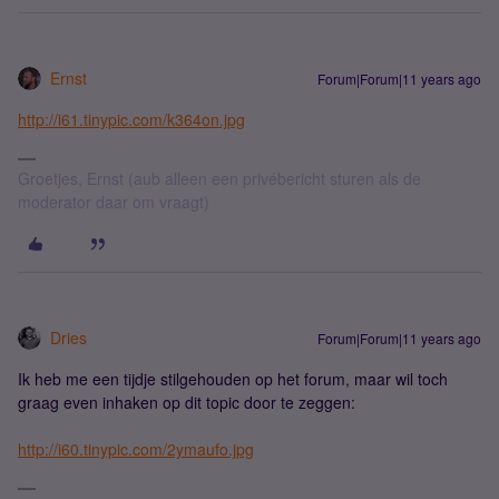
Ernst
Forum|Forum|11 years ago
http://i61.tinypic.com/k364on.jpg
Groetjes, Ernst (aub alleen een privébericht sturen als de
moderator daar om vraagt)
Dries
Forum|Forum|11 years ago
Ik heb me een tijdje stilgehouden op het forum, maar wil toch
graag even inhaken op dit topic door te zeggen:
http://i60.tinypic.com/2ymaufo.jpg