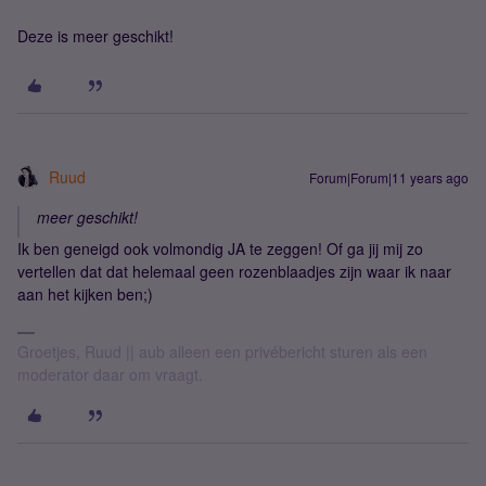
Deze is meer geschikt!
Ruud
Forum|Forum|11 years ago
meer geschikt!
Ik ben geneigd ook volmondig JA te zeggen! Of ga jij mij zo
vertellen dat dat helemaal geen rozenblaadjes zijn waar ik naar
aan het kijken ben;)
Groetjes, Ruud || aub alleen een privébericht sturen als een
moderator daar om vraagt.