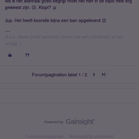
Als ik het allemaal goed begrijp moet het hier in dit topic heel erg
geweest zijn. 😕. Klopt? :p
Jup. Het heeft koorelle bijna een ban opgeleverd 😉
A.u.b. alleen privé berichten sturen als een moderator er om
vraagt :)
Forum|pagination.label 1 / 2
Forumvoorwaarden
Accessibility statement