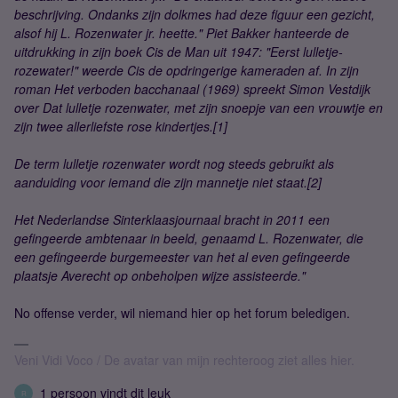
beschrijving. Ondanks zijn dolkmes had deze figuur een gezicht,
alsof hij L. Rozenwater jr. heette." Piet Bakker hanteerde de
uitdrukking in zijn boek Cis de Man uit 1947: "Eerst lulletje-
rozewater!" weerde Cis de opdringerige kameraden af. In zijn
roman Het verboden bacchanaal (1969) spreekt Simon Vestdijk
over Dat lulletje rozenwater, met zijn snoepje van een vrouwtje en
zijn twee allerliefste rose kindertjes.[1]
De term lulletje rozenwater wordt nog steeds gebruikt als
aanduiding voor iemand die zijn mannetje niet staat.[2]
Het Nederlandse Sinterklaasjournaal bracht in 2011 een
gefingeerde ambtenaar in beeld, genaamd L. Rozenwater, die
een gefingeerde burgemeester van het al even gefingeerde
plaatsje Averecht op onbeholpen wijze assisteerde."
No offense verder, wil niemand hier op het forum beledigen.
Veni Vidi Voco / De avatar van mijn rechteroog ziet alles hier.
1 persoon vindt dit leuk
R