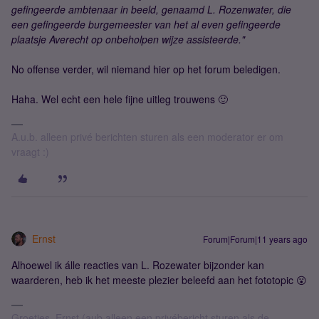
gefingeerde ambtenaar in beeld, genaamd L. Rozenwater, die
een gefingeerde burgemeester van het al even gefingeerde
plaatsje Averecht op onbeholpen wijze assisteerde."
No offense verder, wil niemand hier op het forum beledigen.
Haha. Wel echt een hele fijne uitleg trouwens 🙂
A.u.b. alleen privé berichten sturen als een moderator er om
vraagt :)
Ernst
Forum|Forum|11 years ago
Alhoewel ik álle reacties van L. Rozewater bijzonder kan
waarderen, heb ik het meeste plezier beleefd aan het fototopic 😮
Groetjes, Ernst (aub alleen een privébericht sturen als de