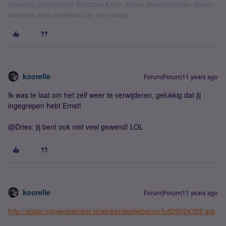
Groetjes,DriesSimyo WebcareA.u.b. alleen privéberichten sturen
wanneer een moderator er om vraagt
koorelle
Forum|Forum|11 years ago
Ik was te laat om het zelf weer te verwijderen, gelukkig dat jij
ingegrepen hebt Ernst!
@Dries: jij bent ook niet veel gewend! LOL
koorelle
Forum|Forum|11 years ago
http://static.mijnwebwinkel.nl/winkel/deoliebaron/full29024355.jpg