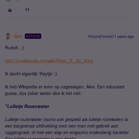
Alex
Forum|Forum|11 years ago
AUTEUR
Rudolf.. ;)
http://nl.wikipedia.org/wiki/Peter_R._de_Vries
Ik dacht eigenlijk 'Raytje' ;)
Ik heb Wikipedia er even op nageslagen, Alex. Een educated
guess, dus zeker weten doe ik het niet:
"Lulletje Rozenwater
Lulletje rozenwater (soms ook gespeld als lulletje rozewater) is
een bargoense uitdrukking voor een man met gebrek aan
ruggengraat, of met een slap en enigszins onderdanig karakter.
Een lulletje rozenwater is een doetje.