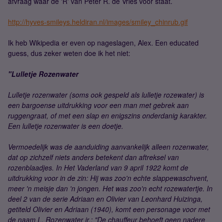
afvraag waar de 'R' van Peter R. de Vries voor staat.
http://hyves-smileys.heldiran.nl/images/smiley_chinrub.gif
Ik heb Wikipedia er even op nageslagen, Alex. Een educated
guess, dus zeker weten doe ik het niet:
"Lulletje Rozenwater
Lulletje rozenwater (soms ook gespeld als lulletje rozewater) is
een bargoense uitdrukking voor een man met gebrek aan
ruggengraat, of met een slap en enigszins onderdanig karakter.
Een lulletje rozenwater is een doetje.
Vermoedelijk was de aanduiding aanvankelijk alleen rozenwater,
dat op zichzelf niets anders betekent dan aftreksel van
rozenblaadjes. In Het Vaderland van 9 april 1922 komt de
uitdrukking voor in de zin: Hij was zoo'n echte slappewaschvent,
meer 'n meisje dan 'n jongen. Het was zoo'n echt rozewatertje. In
deel 2 van de serie Adriaan en Olivier van Leonhard Huizinga,
getiteld Olivier en Adriaan (1940), komt een personage voor met
de naam L. Rozenwater jr.: "De chauffeur behoeft geen nadere