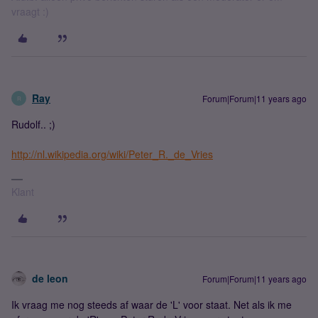
vraagt :)
Ray
Forum|Forum|11 years ago
R
Rudolf.. ;)
http://nl.wikipedia.org/wiki/Peter_R._de_Vries
Klant
de leon
Forum|Forum|11 years ago
Ik vraag me nog steeds af waar de 'L' voor staat. Net als ik me