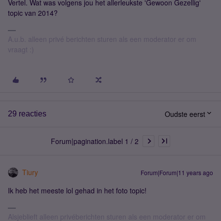
Vertel. Wat was volgens jou het allerleukste 'Gewoon Gezellig'
topic van 2014?
A.u.b. alleen privé berichten sturen als een moderator er om
vraagt :)
Oudste eerst
29 reacties
Forum|pagination.label 1 / 2
Tiury
Forum|Forum|11 years ago
Ik heb het meeste lol gehad in het foto topic!
Alsjeblieft alleen privéberichten sturen als een moderator er om