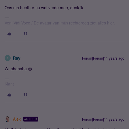
Ons ma heeft er nu wel vrede mee, denk ik.
Veni Vidi Voco / De avatar van mijn rechteroog ziet alles hier.
Ray
Forum|Forum|11 years ago
R
Whahahaha 😃
Klant
Alex
Forum|Forum|11 years ago
AUTEUR