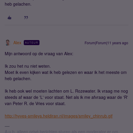
heb gelachen.
Alex
Forum|Forum|11 years ago
AUTEUR
Mijn antwoord op de vraag van Alex:
Ik zou het nu niet weten.
Moet ik even kijken wat ik heb gelezen en waar ik het meeste om
heb gelachen.
Ik heb ook wel moeten lachten om L. Rozewater. Ik vraag me nog
steeds af waar de 'L' voor staat. Net als ik me afvraag waar de 'R'
van Peter R. de Vries voor staat.
http://hyves-smileys.heldiran.nl/images/smiley_chinrub.gif
A.u.b. alleen privé berichten sturen als een moderator er om