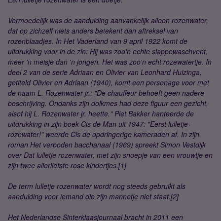
Vermoedelijk was de aanduiding aanvankelijk alleen rozenwater,
dat op zichzelf niets anders betekent dan aftreksel van
rozenblaadjes. In Het Vaderland van 9 april 1922 komt de
uitdrukking voor in de zin: Hij was zoo'n echte slappewaschvent,
meer 'n meisje dan 'n jongen. Het was zoo'n echt rozewatertje. In
deel 2 van de serie Adriaan en Olivier van Leonhard Huizinga,
getiteld Olivier en Adriaan (1940), komt een personage voor met
de naam L. Rozenwater jr.: "De chauffeur behoeft geen nadere
beschrijving. Ondanks zijn dolkmes had deze figuur een gezicht,
alsof hij L. Rozenwater jr. heette." Piet Bakker hanteerde de
uitdrukking in zijn boek Cis de Man uit 1947: "Eerst lulletje-
rozewater!" weerde Cis de opdringerige kameraden af. In zijn
roman Het verboden bacchanaal (1969) spreekt Simon Vestdijk
over Dat lulletje rozenwater, met zijn snoepje van een vrouwtje en
zijn twee allerliefste rose kindertjes.[1]
De term lulletje rozenwater wordt nog steeds gebruikt als
aanduiding voor iemand die zijn mannetje niet staat.[2]
Het Nederlandse Sinterklaasjournaal bracht in 2011 een