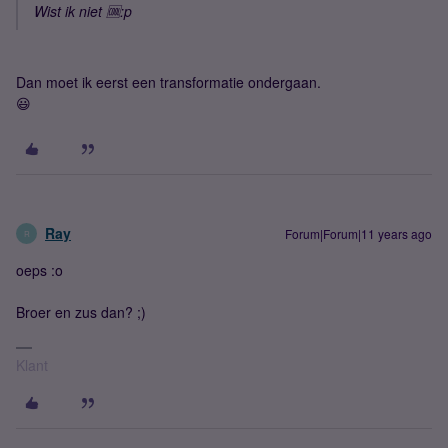
Wist ik niet 🆒:p
Dan moet ik eerst een transformatie ondergaan.
😃
Ray
Forum|Forum|11 years ago
R
oeps :o
Broer en zus dan? ;)
Klant