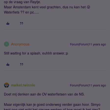
op de vraag van Raytje.
Maar Amsterdam kent veel grachten, dus nu kan het 😛
Waterfiets ?? en pc.....
Anonymous
Forum|Forum|11 years ago
A
Still waiting for a splash, euhhh answer.:p
maikel.twinnie
Forum|Forum|11 years ago
Doet mij denken aan de OV waterfietsen van de NS.
Maar eigenlijk kan je goed onderweg verder gaan hoor. Simyo
kent nog niet echt het nieuwe werken of hoe moet ik het zien?