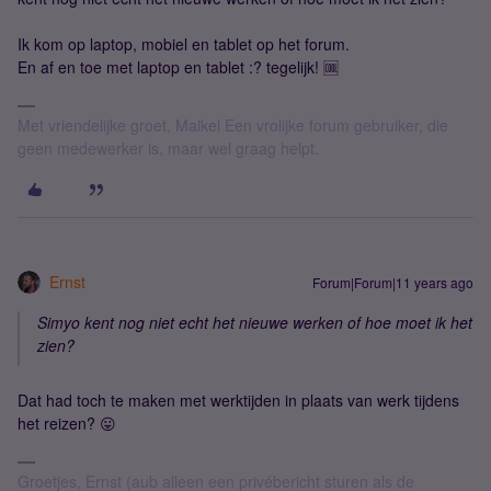
Ik kom op laptop, mobiel en tablet op het forum.
En af en toe met laptop en tablet :? tegelijk! 🆒
Met vriendelijke groet, Maikel Een vrolijke forum gebruiker, die
geen medewerker is, maar wel graag helpt.
Ernst
Forum|Forum|11 years ago
Simyo kent nog niet echt het nieuwe werken of hoe moet ik het
zien?
Dat had toch te maken met werktijden in plaats van werk tijdens
het reizen? 😛
Groetjes, Ernst (aub alleen een privébericht sturen als de