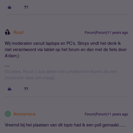
Ruud
Forum|Forum|11 years ago
Wij moderaten vanuit laptops en PC's. Simyo vindt het denk ik
niet verantwoord via tablet op het forum en dan met de fiets door
A'dam;)
Groetjes, Ruud || aub alleen een privébericht sturen als een
moderator daar om vraagt.
Anonymous
Forum|Forum|11 years ago
A
Vreemd bij het plaatsen van dit topic had ik een poll gemaakt......