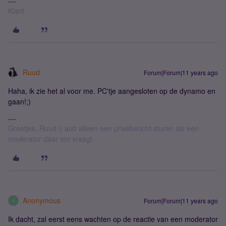
Klant
Ruud
Forum|Forum|11 years ago
Haha, ik zie het al voor me. PC'tje aangesloten op de dynamo en
gaan!;)
Groetjes, Ruud || aub alleen een privébericht sturen als een
moderator daar om vraagt.
Anonymous
Forum|Forum|11 years ago
A
Ik dacht, zal eerst eens wachten op de reactie van een moderator