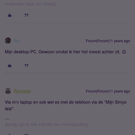
moderator daar om vraagt)
Aar
Forum|Forum|11 years ago
Mijn desktop-PC. Gewoon omdat ik hier het meest achter zit. 😉
Renoster
Forum|Forum|11 years ago
Via m'n laptop en ook wel es met de telefoon via de "Mijn Simyo
app".
Aardig zijn is ook vrijheid van meningsuiting.