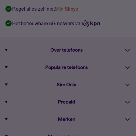
Regel alles zelf met
Mijn Simyo
Het betrouwbare 5G-netwerk van
Over telefoons
Abonnement met telefoon
Populaire telefoons
Informatie over telefoons
Pixel 10
Sim Only
Alle telefoons
Pixel 9a
Sim Only
Prepaid
iPhone 16
Sim Only internet
Prepaid
iPhone 16e
Merken
Onbeperkt bellen
Bestel Prepaid simkaart
iPhone 15
Apple
Zakelijk Sim Only abonnement