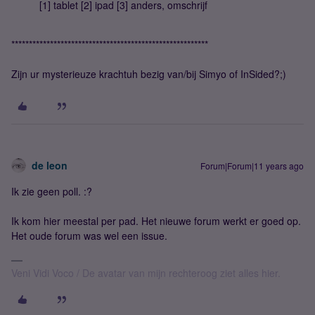
[1] tablet [2] ipad [3] anders, omschrijf
********************************************************
Zijn ur mysterieuze krachtuh bezig van/bij Simyo of InSided?;)
de leon
Forum|Forum|11 years ago
Ik zie geen poll. :?
Ik kom hier meestal per pad. Het nieuwe forum werkt er goed op.
Het oude forum was wel een issue.
Veni Vidi Voco / De avatar van mijn rechteroog ziet alles hier.