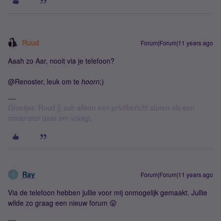
Ruud
Forum|Forum|11 years ago
Aaah zo Aar, nooit via je telefoon?
@Renoster, leuk om te
hoorn
;)
Groetjes, Ruud || aub alleen een privébericht sturen als een
moderator daar om vraagt.
Ray
Forum|Forum|11 years ago
R
Via de telefoon hebben jullie voor mij onmogelijk gemaakt. Jullie
wilde zo graag een nieuw forum 😛