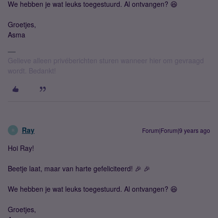
We hebben je wat leuks toegestuurd. Al ontvangen? 😆
Groetjes,
Asma
Gelieve alleen privéberichten sturen wanneer hier om gevraagd
wordt. Bedankt!
Ray
Forum|Forum|9 years ago
R
Hoi Ray!
Beetje laat, maar van harte gefeliciteerd! 🎉 🎉
We hebben je wat leuks toegestuurd. Al ontvangen? 😆
Groetjes,