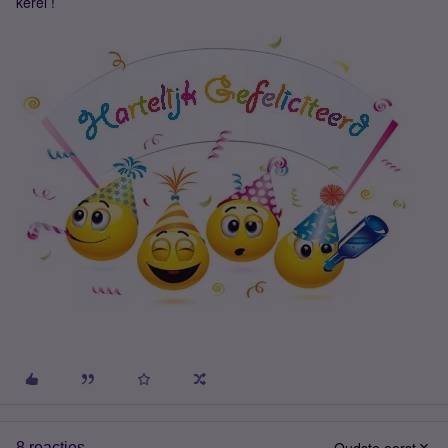
kerel !
8 reacties