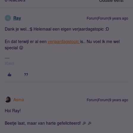
Oudste eerst
Ray
Forum|Forum|9 years ago
R
Dank je wel..:$ Helemaal een eigen verjaardagstopic :D
En dat terwijl er al een
verjaardagstopic
is.. Nu voel ik me wel
special 😛
Klant
Asma
Forum|Forum|9 years ago
Hoi Ray!
Beetje laat, maar van harte gefeliciteerd! 🎉 🎉