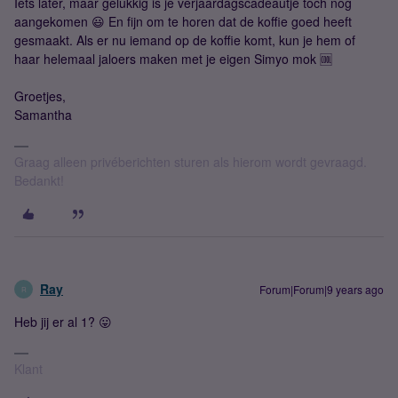
Iets later, maar gelukkig is je verjaardagscadeautje toch nog
aangekomen 😃 En fijn om te horen dat de koffie goed heeft
gesmaakt. Als er nu iemand op de koffie komt, kun je hem of
haar helemaal jaloers maken met je eigen Simyo mok 🆒
Groetjes,
Samantha
Graag alleen privéberichten sturen als hierom wordt gevraagd.
Bedankt!
Ray
Forum|Forum|9 years ago
R
Heb jij er al 1? 😛
Klant