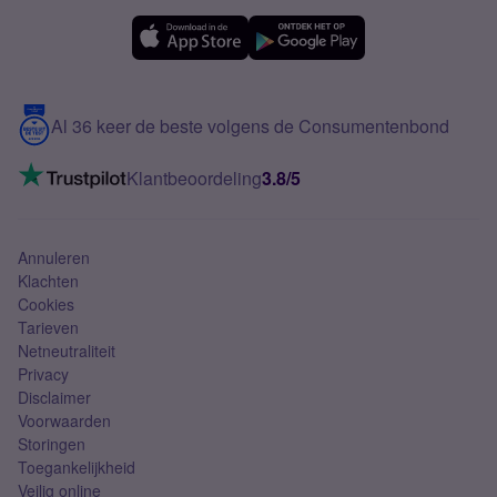
Simyo Compleet
eSIM
Samsung A56
Over Simyo
Samsung
Meerdere nummers
Samsung S25 FE
Blog
5G internet
Contact
Al 36 keer de beste volgens de Consumentenbond
Mobiel internet
VoLTE 4G bellen
Klantbeoordeling
3.8/5
Mobiel abonnement
Simkaart
Annuleren
Klachten
Cookies
Tarieven
Netneutraliteit
Privacy
Disclaimer
Voorwaarden
Storingen
Toegankelijkheid
Veilig online