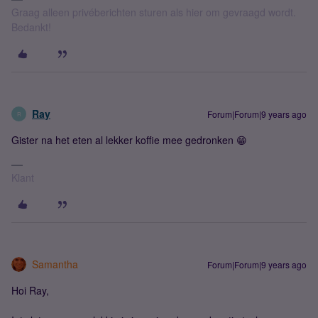
Graag alleen privéberichten sturen als hier om gevraagd wordt.
Bedankt!
Ray
Forum|Forum|9 years ago
R
Gister na het eten al lekker koffie mee gedronken 😁
Klant
Samantha
Forum|Forum|9 years ago
Hoi Ray,